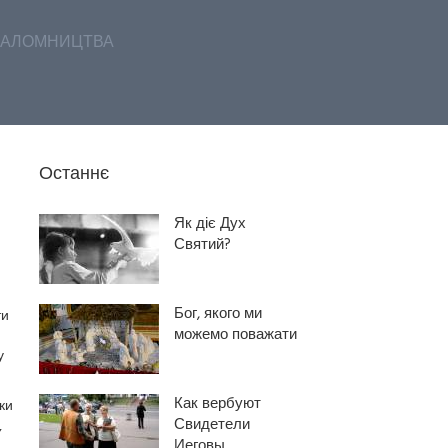
АЛОМНИЦТВА
Останнє
Як діє Дух
Святий?
Бог, якого ми
ти
можемо поважати
у
Как вербуют
ки
Свидетели
,
Иеговы