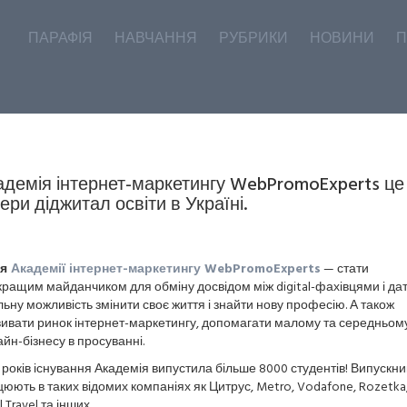
ПАРАФІЯ
НАВЧАННЯ
РУБРИКИ
НОВИНИ
П
адемія інтернет-маркетингу WebPromoExperts це
ери діджитал освіти в Україні.
ія
Академії інтернет-маркетингу WebPromoExperts
— стати
ращим майданчиком для обміну досвідом між digital-фахівцями і да
ьну можливість змінити своє життя і знайти нову професію. А також
ивати ринок інтернет-маркетингу, допомагати малому та середньом
йн-бізнесу в просуванні.
 років існування Академія випустила більше 8000 студентів! Випускни
юють в таких відомих компаніях як Цитрус, Metro, Vodafone, Rozetka
l Travel та інших.