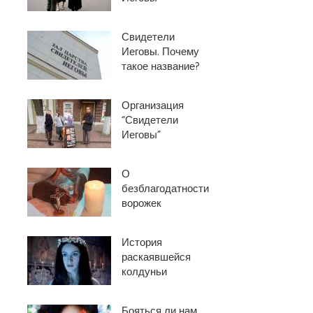
Свидетели
Иеговы. Почему
такое название?
Организация
“Свидетели
Иеговы”
О
безблагодатности
ворожек
История
раскаявшейся
колдуньи
Бояться ли нам