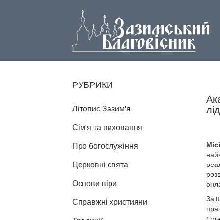
РУБРИКИ
Ак
Літопис Зазим'я
лід
Сім'я та виховання
Міс
Про богослужіння
найк
Церковні свята
реал
розв
Основи віри
онла
За 8
Справжні християни
прац
Cora