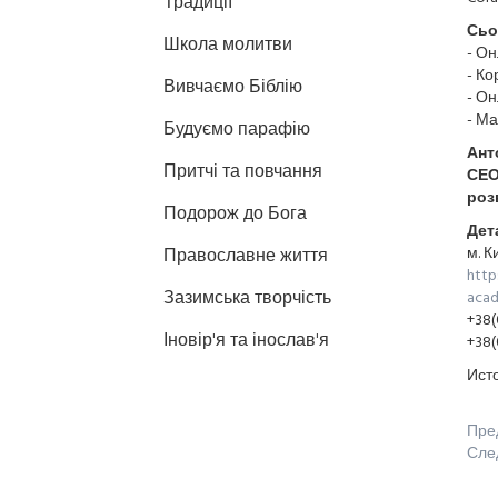
Традиції
Сьо
Школа молитви
- Он
- Ко
Вивчаємо Біблію
- Он
- Ма
Будуємо парафію
Ант
Притчі та повчання
СЕО
роз
Подорож до Бога
Дет
м. К
Православне життя
http
Зазимська творчість
aca
+38(
Іновір'я та інослав'я
+38(
Исто
Пре
Сле