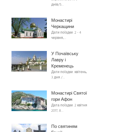
днів/5…
Монастирі
Черкащини
Дати поїздки: 2 - 4
червня,…
У Почаївську
Лавру і
Кременець
Дати поїздки: квітень,
3 дня /…
Монастирі Святої
гори Афон
Дата поїздки: 2 квітня
2017, 8…
По святиням