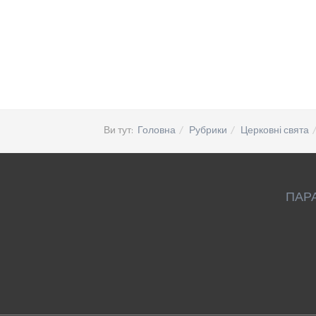
Ви тут:
Головна
Рубрики
Церковні свята
ПАР