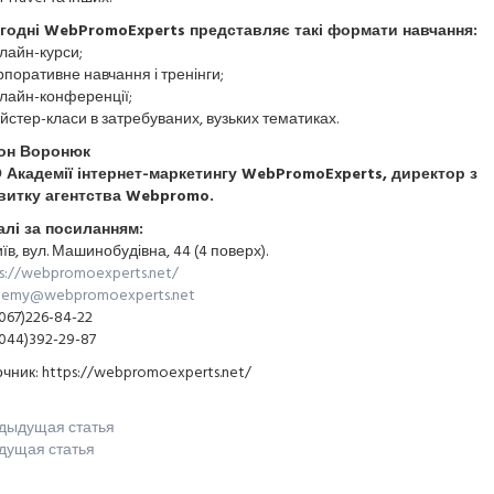
годні WebPromoExperts представляє такі формати навчання:
лайн-курси;
рпоративне навчання і тренінги;
лайн-конференції;
йстер-класи в затребуваних, вузьких тематиках.
он Воронюк
 Академії інтернет-маркетингу WebPromoExperts, директор з
витку агентства Webpromo.
алі за посиланням:
иїв, вул. Машинобудівна, 44 (4 поверх).
s://webpromoexperts.net/
demy@webpromoexperts.net
067)226-84-22
044)392-29-87
чник: https://webpromoexperts.net/
дыдущая статья
дущая статья