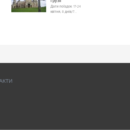
Грузії
Дати поїздок: 17-24
квітня, 8 днів/7…
АКТИ