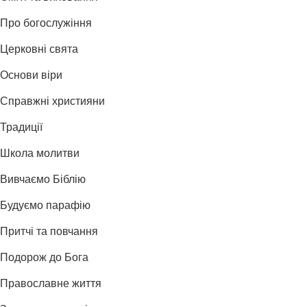
Про богослужіння
Церковні свята
Основи віри
Справжні християни
Традиції
Школа молитви
Вивчаємо Біблію
Будуємо парафію
Притчі та повчання
Подорож до Бога
Православне життя