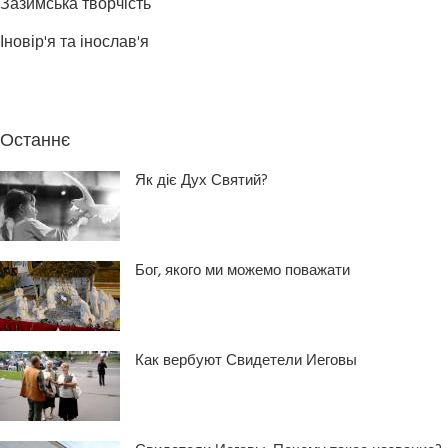
Зазимська творчість
Іновір'я та інослав'я
Останнє
Як діє Дух Святий?
Бог, якого ми можемо поважати
Как вербуют Свидетели Иеговы