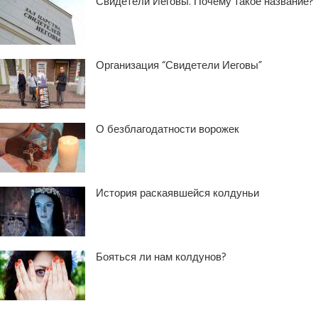
Свидетели Иеговы. Почему такое название?
Организация “Свидетели Иеговы”
О безблагодатности ворожек
История раскаявшейся колдуньи
Бояться ли нам колдунов?