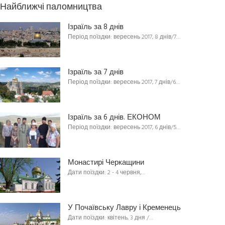
Найближчі паломництва
Ізраїль за 8 днів
Період поїздки: вересень 2017, 8 днів/7…
Ізраїль за 7 днів
Період поїздки: вересень 2017, 7 днів/6…
Ізраїль за 6 днів. ЕКОНОМ
Період поїздки: вересень 2017, 6 днів/5…
Монастирі Черкащини
Дати поїздки: 2 - 4 червня,…
У Почаївську Лавру і Кременець
Дати поїздки: квітень, 3 дня /…