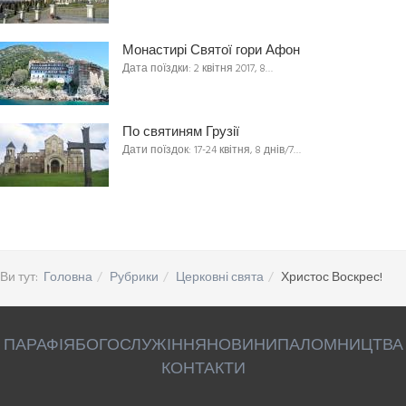
Монастирі Святої гори Афон
Дата поїздки: 2 квітня 2017, 8…
По святиням Грузії
Дати поїздок: 17-24 квітня, 8 днів/7…
Ви тут:
Головна
Рубрики
Церковні свята
Христос Воскрес!
ПАРАФІЯ
БОГОСЛУЖІННЯ
НОВИНИ
ПАЛОМНИЦТВА
КОНТАКТИ