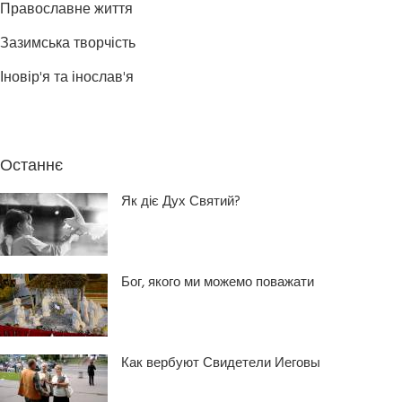
Православне життя
Зазимська творчість
Іновір'я та інослав'я
Останнє
Як діє Дух Святий?
Бог, якого ми можемо поважати
Как вербуют Свидетели Иеговы