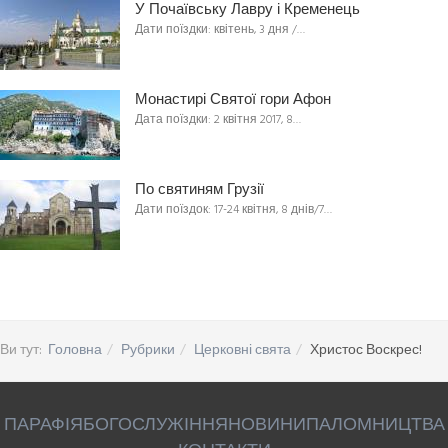
У Почаївську Лавру і Кременець
Дати поїздки: квітень, 3 дня /…
Монастирі Святої гори Афон
Дата поїздки: 2 квітня 2017, 8…
По святиням Грузії
Дати поїздок: 17-24 квітня, 8 днів/7…
Ви тут:
Головна
Рубрики
Церковні свята
Христос Воскрес!
ПАРАФІЯ
БОГОСЛУЖІННЯ
НОВИНИ
ПАЛОМНИЦТВА