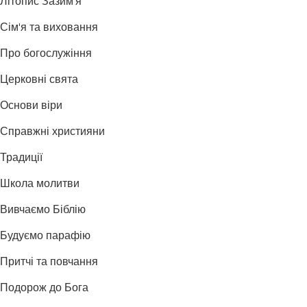
Літопис Зазим'я
Сім'я та виховання
Про богослужіння
Церковні свята
Основи віри
Справжні християни
Традиції
Школа молитви
Вивчаємо Біблію
Будуємо парафію
Притчі та повчання
Подорож до Бога