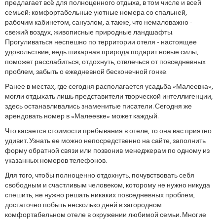
предлагает всё для полноценного отдыха, в том числе и всей
семьей: комфортабельные уютные номера со спальней,
рабочим кабинетом, санузлом, а также, что немаловажно -
свежий воздух, живописные природные ландшафты.
Прогуливаться неспешно по территории отеля - настоящее
удовольствие, ведь шикарная природа подарит новые силы,
поможет расслабиться, отдохнуть, отвлечься от повседневных
проблем, забыть о ежедневной бесконечной гонке.
Ранее в местах, где сегодня располагается усадьба «Малеевка»,
могли отдыхать лишь представители творческой интеллигенции,
здесь останавливались знаменитые писатели. Сегодня же
арендовать номер в «Малеевке» может каждый.
Что касается стоимости пребывания в отеле, то она вас приятно
удивит. Узнать ее можно непосредственно на сайте, заполнить
форму обратной связи или позвонив менеджерам по одному из
указанных номеров телефонов.
Для того, чтобы полноценно отдохнуть, почувствовать себя
свободным и счастливым человеком, которому не нужно никуда
спешить, не нужно решать никаких повседневных проблем,
достаточно побыть несколько дней в загородном
комфортабельном отеле в окружении любимой семьи. Многие