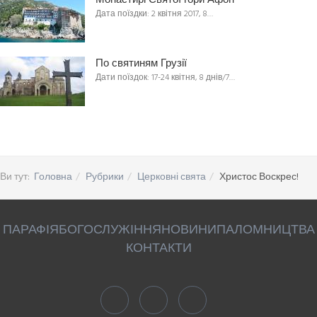
Монастирі Святої гори Афон
Дата поїздки: 2 квітня 2017, 8…
По святиням Грузії
Дати поїздок: 17-24 квітня, 8 днів/7…
Ви тут:
Головна
Рубрики
Церковні свята
Христос Воскрес!
ПАРАФІЯ
БОГОСЛУЖІННЯ
НОВИНИ
ПАЛОМНИЦТВА
КОНТАКТИ