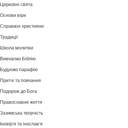
Церковні свята
Основи віри
Справжні християни
Традиції
Школа молитви
Вивчаємо Біблію
Будуємо парафію
Притчі та повчання
Подорож до Бога
Православне життя
Зазимська творчість
Іновір'я та інослав'я