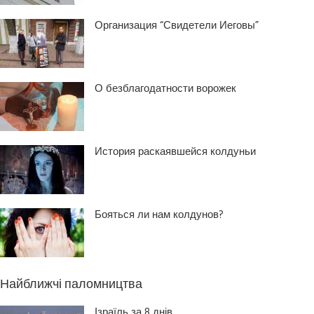
Организация “Свидетели Иеговы”
О безблагодатности ворожек
История раскаявшейся колдуньи
Бояться ли нам колдунов?
Найближчі паломництва
Ізраїль за 8 днів