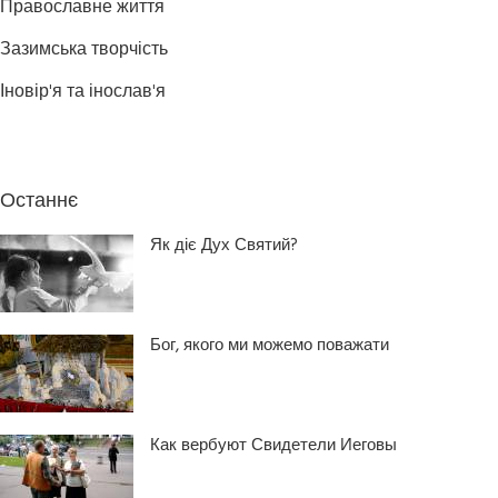
Православне життя
Зазимська творчість
Іновір'я та інослав'я
Останнє
Як діє Дух Святий?
Бог, якого ми можемо поважати
Как вербуют Свидетели Иеговы