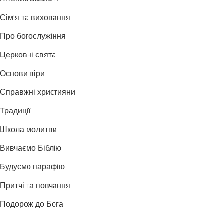
Сім'я та виховання
Про богослужіння
Церковні свята
Основи віри
Справжні християни
Традиції
Школа молитви
Вивчаємо Біблію
Будуємо парафію
Притчі та повчання
Подорож до Бога