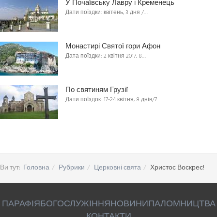
У Почаївську Лавру і Кременець
Дати поїздки: квітень, 3 дня /…
Монастирі Святої гори Афон
Дата поїздки: 2 квітня 2017, 8…
По святиням Грузії
Дати поїздок: 17-24 квітня, 8 днів/7…
Ви тут:
Головна
Рубрики
Церковні свята
Христос Воскрес!
ПАРАФІЯ
БОГОСЛУЖІННЯ
НОВИНИ
ПАЛОМНИЦТВА
КОНТАКТИ