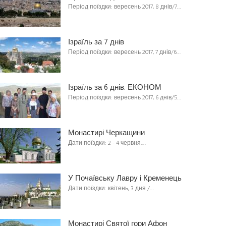
Період поїздки: вересень 2017, 8 днів/7…
Ізраїль за 7 днів
Період поїздки: вересень 2017, 7 днів/6…
Ізраїль за 6 днів. ЕКОНОМ
Період поїздки: вересень 2017, 6 днів/5…
Монастирі Черкащини
Дати поїздки: 2 - 4 червня,…
У Почаївську Лавру і Кременець
Дати поїздки: квітень, 3 дня /…
Монастирі Святої гори Афон