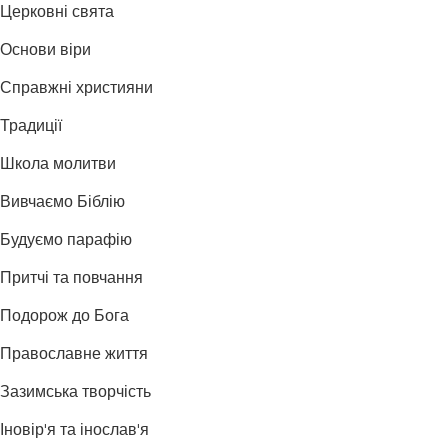
Церковні свята
Основи віри
Справжні християни
Традиції
Школа молитви
Вивчаємо Біблію
Будуємо парафію
Притчі та повчання
Подорож до Бога
Православне життя
Зазимська творчість
Іновір'я та інослав'я