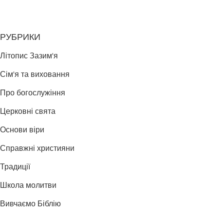
РУБРИКИ
Літопис Зазим'я
Сім'я та виховання
Про богослужіння
Церковні свята
Основи віри
Справжні християни
Традиції
Школа молитви
Вивчаємо Біблію