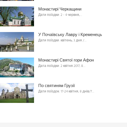
Монастирі Черкащини
Дати поїздки: 2 - 4 червня,…
У Почаївську Лавру і Кременець
Дати поїздки: квітень, 3 дня /…
Монастирі Святої гори Афон
Дата поїздки: 2 квітня 2017, 8…
По святиням Грузії
Дати поїздок: 17-24 квітня, 8 днів/7…