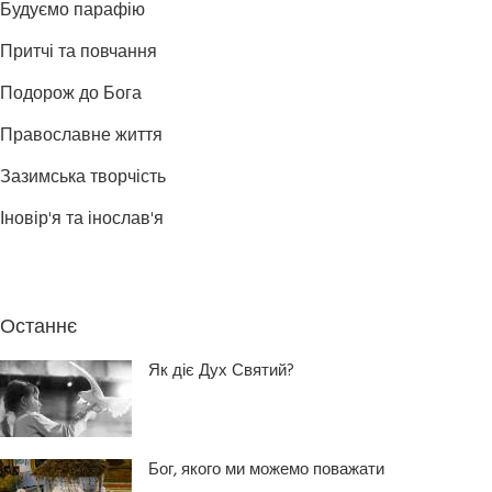
Будуємо парафію
Притчі та повчання
Подорож до Бога
Православне життя
Зазимська творчість
Іновір'я та інослав'я
Останнє
Як діє Дух Святий?
Бог, якого ми можемо поважати