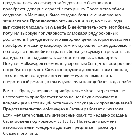
продолжалось. Volkswagen Kafer довольно быстро смог
приобрести доверие европейского рынка. После автомобили
создавали в Мексики, и было создано больше 21 миллионов
экземпляров. Производство окончено в 2003 г., но с 1998 года
выпускается модель New Beetle. В действительности этот бренд
получил высокую популярность благодаря ряду основных
достоинств. Прежде всего это выгодная цена, которая позволяет
приобрести машину каждому. Комплектующие так же дешевые, и
поэтому не понадобится тратить большую сумму на ремонт. Так
же, идеальная надежность сочетается здесь с комфортом.
Покупая Volkswagen возможно уверенным быть, что нескоро еще
потребуется ремонт. Сама конструкция довольно таки простая,
так что почти в каждом авто сервисе сумеют выполнить
оперативный ремонт, в том случае если понадобится когда-либо.
В 1991 г., бренд завершает приобретение Skoda, через семь лет
изготовитель приобретает права на Bentleyи оказывается
владельцем части акций остальных популярных производителей.
Представительство Volkswagen в Латвии работает с 1991 года.
Если желаете услышать интересный факт, то недавно создана
была модель под номером 33.333.333. На текущий момент
автомобильный концерн и дальше предлагает транспорт
бюджетного типа.