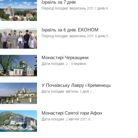
Ізраїль за 7 днів
Період поїздки: вересень 2017, 7 днів/6…
Ізраїль за 6 днів. ЕКОНОМ
Період поїздки: вересень 2017, 6 днів/5…
Монастирі Черкащини
Дати поїздки: 2 - 4 червня,…
У Почаївську Лавру і Кременець
Дати поїздки: квітень, 3 дня /…
Монастирі Святої гори Афон
Дата поїздки: 2 квітня 2017, 8…