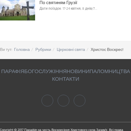
По святиням Грузії
Дати поїздок: 17-24 квітня, 8 днів/7…
Ви тут:
Головна
Рубрики
Церковні свята
Христос Воскрес!
ПАРАФІЯ
БОГОСЛУЖІННЯ
НОВИНИ
ПАЛОМНИЦТВА
КОНТАКТИ
Copyright © 2017 Парафія на честь Воскресіння Христового села Зазим'є. Всі права