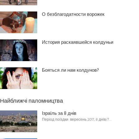
О безблагодатности ворожек
История раскаявшейся колдуньи
Бояться ли нам колдунов?
Найближчі паломництва
Ізраїль за 8 днів
Період поїздки: вересень 2017, 8 днів/7…