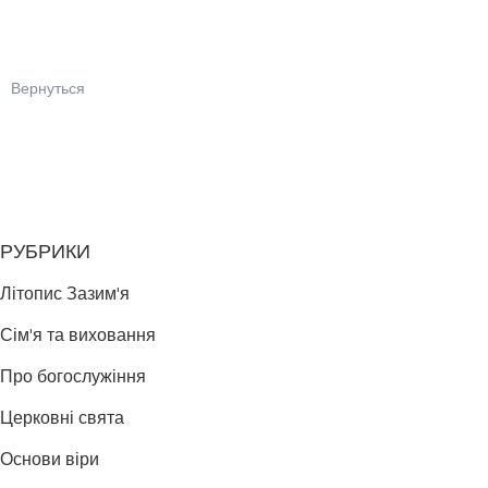
Вернуться
РУБРИКИ
Літопис Зазим'я
Сім'я та виховання
Про богослужіння
Церковні свята
Основи віри