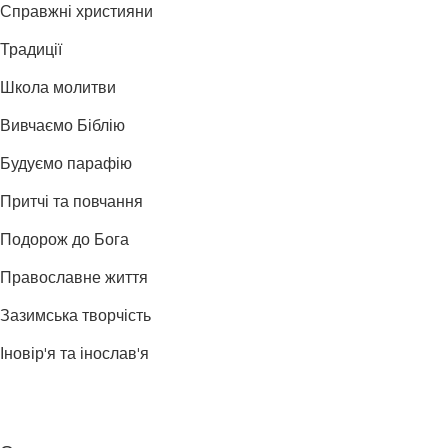
Справжні християни
Традиції
Школа молитви
Вивчаємо Біблію
Будуємо парафію
Притчі та повчання
Подорож до Бога
Православне життя
Зазимська творчість
Іновір'я та інослав'я