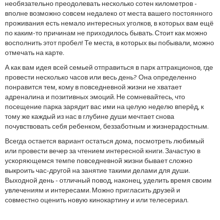
необязательно преодолевать несколько сотен километров -
вполне возможно совсем недалеко от места вашего постоянного
проживания есть немало интересных уголков, в которых вам ещё
по каким-то причинам не приходилось бывать. Стоит как можно
восполнить этот пробел! Те места, в которых вы побывали, можно
отмечать на карте.
А как вам идея всей семьей отправиться в парк аттракционов, где
провести несколько часов или весь день? Она определенно
понравится тем, кому в повседневной жизни не хватает
адреналина и позитивных эмоций. Не сомневайтесь, что
посещение парка зарядит вас ими на целую неделю вперёд, к
тому же каждый из нас в глубине души мечтает снова
почувствовать себя ребенком, беззаботным и жизнерадостным.
Всегда остается вариант остаться дома, посмотреть любимый
или провести вечер за чтением интересной книги. Зачастую в
ускоряющемся темпе повседневной жизни бывает сложно
выкроить час-другой на занятие такими делами для души.
Выходной день - отличный повод, наконец, уделить время своим
увлечениям и интересами. Можно пригласить друзей и
совместно оценить новую кинокартину и или телесериал.