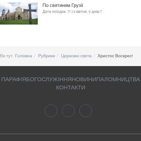
По святиням Грузії
Дати поїздок: 17-24 квітня, 8 днів/7…
Ви тут:
Головна
Рубрики
Церковні свята
Христос Воскрес!
ПАРАФІЯ
БОГОСЛУЖІННЯ
НОВИНИ
ПАЛОМНИЦТВА
КОНТАКТИ