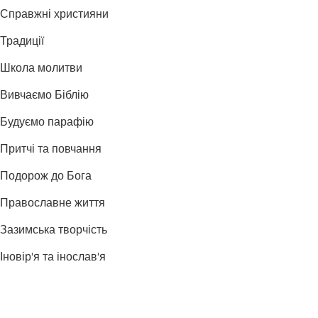
Справжні християни
Традиції
Школа молитви
Вивчаємо Біблію
Будуємо парафію
Притчі та повчання
Подорож до Бога
Православне життя
Зазимська творчість
Іновір'я та інослав'я