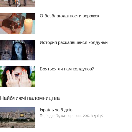
О безблагодатности ворожек
История раскаявшейся колдуньи
Бояться ли нам колдунов?
Найближчі паломництва
Ізраїль за 8 днів
Період поїздки: вересень 2017, 8 днів/7…