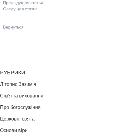
Предыдущая статья
Следущая статья
Вернуться
РУБРИКИ
Літопис Зазим'я
Сім'я та виховання
Про богослужіння
Церковні свята
Основи віри