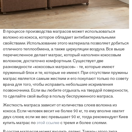
В процессе производства матрасов может использоваться
волокно из кокоса, которое обладает антибактериальными
свойствами. Использование этого материала позволяет добиться
отличного теплообмена, а также циркуляции воздуха. Все выше
перечисленное делает матрас, который наполнен кокосовым
волокном, достаточно комфортным. Существует две
разновидности «кокосовых матрасов» - те, которые имеют
пружинный блок и те, которые не имеют. При отсутствии пружины
матрас является самым жестким и его покупают только по совету
врача для того, чтобы исправить небольшие искривления
позвоночника. Если вы любите отдыхать на твердой поверхности,
то сделайте свой выбор в пользу беспружинного матраса.
Жесткость матраса зависит от количества слоев волокна из
кокоса. Если человек весит не более 90 кг, то ему вполне хватит
двух слоев; если же вес превышает 90 кг, тогда рекомендует Киев
купить матрас по
этой ссылке
с тремя и более слоями.
В состав матрасов может входить латекс. Товары этого типа