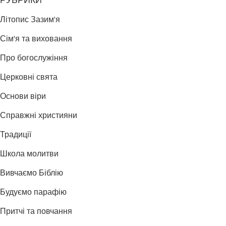
РУБРИКИ
Літопис Зазим'я
Сім'я та виховання
Про богослужіння
Церковні свята
Основи віри
Справжні християни
Традиції
Школа молитви
Вивчаємо Біблію
Будуємо парафію
Притчі та повчання