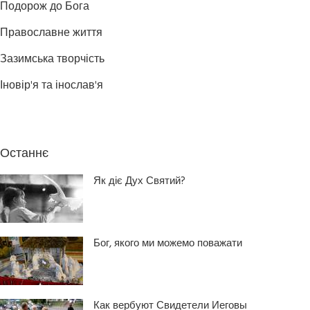
Подорож до Бога
Православне життя
Зазимська творчість
Іновір'я та інослав'я
Останнє
Як діє Дух Святий?
Бог, якого ми можемо поважати
Как вербуют Свидетели Иеговы