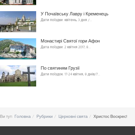
У Почаївську Лавру і Кременець
Дати поїздки: квітень, 3 дня /…
Монастирі Святої гори Афон
Дата поїздки: 2 квітня 2017, 8…
По святиням Грузії
Дати поїздок: 17-24 квітня, 8 днів/7…
Ви тут:
Головна
Рубрики
Церковні свята
Христос Воскрес!