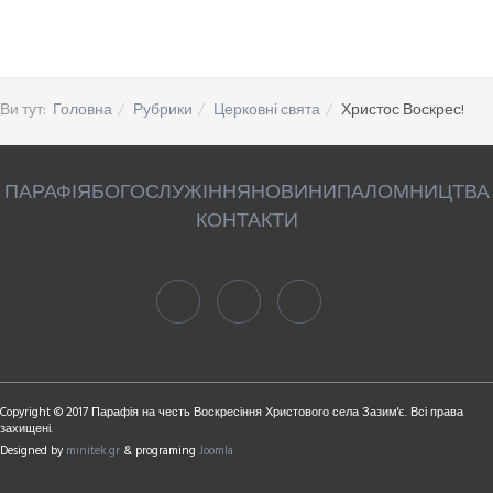
Ви тут:
Головна
Рубрики
Церковні свята
Христос Воскрес!
ПАРАФІЯ
БОГОСЛУЖІННЯ
НОВИНИ
ПАЛОМНИЦТВА
КОНТАКТИ
Copyright © 2017 Парафія на честь Воскресіння Христового села Зазим'є. Всі права
захищені.
Designed by
minitek.gr
& programing
Joomla