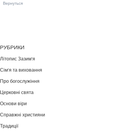
Вернуться
РУБРИКИ
Літопис Зазим'я
Сім'я та виховання
Про богослужіння
Церковні свята
Основи віри
Справжні християни
Традиції