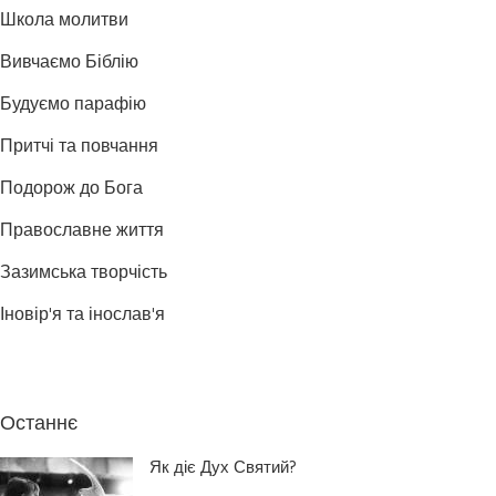
Школа молитви
Вивчаємо Біблію
Будуємо парафію
Притчі та повчання
Подорож до Бога
Православне життя
Зазимська творчість
Іновір'я та інослав'я
Останнє
Як діє Дух Святий?