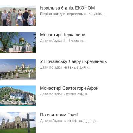
Ізраїль за 6 днів. ЕКОНОМ
Період поїздки: вересень 2017, 6 днів/5…
Монастирі Черкащини
Дати поїздки: 2 - 4 червня,…
У Почаївську Лавру і Кременець
Дати поїздки: квітень, 3 дня /…
Монастирі Святої гори Афон
Дата поїздки: 2 квітня 2017, 8…
По святиням Грузії
Дати поїздок: 17-24 квітня, 8 днів/7…