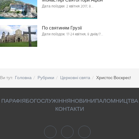
Монастирі Святої гори Афон
Дата поїздки: 2 квітня 2017, 8…
По святиням Грузії
Дати поїздок: 17-24 квітня, 8 днів/7…
Ви тут:
Головна
Рубрики
Церковні свята
Христос Воскрес!
ПАРАФІЯ
БОГОСЛУЖІННЯ
НОВИНИ
ПАЛОМНИЦТВА
КОНТАКТИ