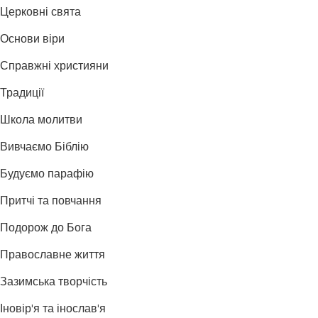
Церковні свята
Основи віри
Справжні християни
Традиції
Школа молитви
Вивчаємо Біблію
Будуємо парафію
Притчі та повчання
Подорож до Бога
Православне життя
Зазимська творчість
Іновір'я та інослав'я