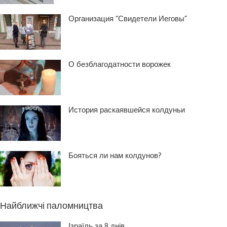
Организация “Свидетели Иеговы”
О безблагодатности ворожек
История раскаявшейся колдуньи
Бояться ли нам колдунов?
Найближчі паломництва
Ізраїль за 8 днів