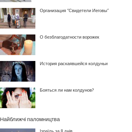
Организация “Свидетели Иеговы”
О безблагодатности ворожек
История раскаявшейся колдуньи
Бояться ли нам колдунов?
Найближчі паломництва
Ізраїль за 8 днів