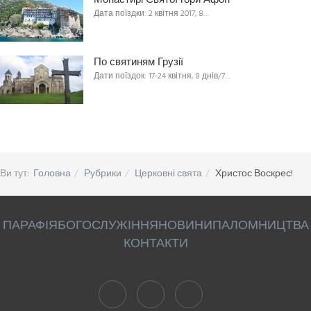
Монастирі Святої гори Афон
Дата поїздки: 2 квітня 2017, 8…
По святиням Грузії
Дати поїздок: 17-24 квітня, 8 днів/7…
Ви тут:
Головна
Рубрики
Церковні свята
Христос Воскрес!
ПАРАФІЯ
БОГОСЛУЖІННЯ
НОВИНИ
ПАЛОМНИЦТВА
КОНТАКТИ