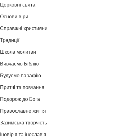
Церковні свята
Основи віри
Справжні християни
Традиції
Школа молитви
Вивчаємо Біблію
Будуємо парафію
Притчі та повчання
Подорож до Бога
Православне життя
Зазимська творчість
Іновір'я та інослав'я