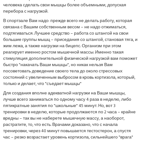
человека сделать свои мышцы более объемными, допуская
перебора с нагрузкой.
В спортзале Вам надо: прежде всего не делать работу, которая
связана с Вашим собственным весом – не надо отжиматься,
подтягиваться. Лучшее средство – работа со штангой на свои
большие группы мышц – приседания со штангой, становая тяга, и
жим лежа, а также нагрузки на бицепс. Организм при этом
реагирует именно ростом мышечной массы. Именно такая
стимуляция дополнительной физической нагрузкой вам поможет
быстро "накачать Ваши мышцы", но никак нельзя Вам
посоветовать доведение своего тела до около стрессовых
состояний с увеличенным выбросом в кровь кортизола, который,
только и делает, что "съедает мышцы"
Для создания вполне адекватной нагрузки на Ваши мышцы,
лучше всего заниматься по одному часу 4 раза в неделю, либо
пятикратные занятия по "школьные" 45 минут. Но, вот 3
тренировки в неделю, которые продолжаются по 2 часа – крайне
вредны – так вы не наберете мышечную массу, а наоборот,
растратите, то, что есть. Врачами доказано, что с начала
тренировки, через 40 минут повышается тестостерон, а спустя
час – резко возрастает уровень кортизола, сильнейшего "врага"