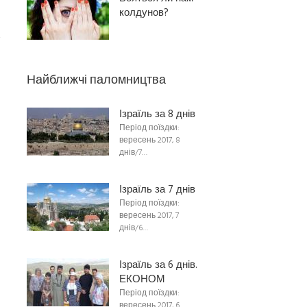
колдунов?
-
Найближчі паломництва
Ізраїль за 8 днів
Період поїздки:
вересень 2017, 8
днів/7…
Ізраїль за 7 днів
Період поїздки:
вересень 2017, 7
днів/6…
Ізраїль за 6 днів.
ЕКОНОМ
Період поїздки:
вересень 2017, 6