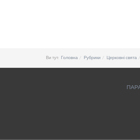
Ви тут:
Головна
Рубрики
Церковні свята
ПАР