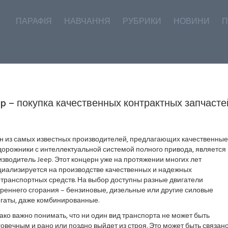
ПАРАФІЯ
НАВЧАННЯ
РУБРИКИ
НОВИНИ
П
ep – покупка качественных контрактных запчасте
н из самых известных производителей, предлагающих качественные
дорожники с интеллектуальной системой полного привода, является
зводитель Jeep. Этот концерн уже на протяжении многих лет
циализируется на производстве качественных и надежных
транспортных средств. На выбор доступны разные двигатели
реннего сгорания – бензиновые, дизельные или другие силовые
егаты, даже комбинированные.
ко важно понимать, что ни один вид транспорта не может быть
овечным и рано или поздно выйдет из строя. Это может быть связано