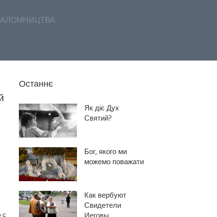
АЛОМНИЦТВА
Останнє
й
Як діє Дух
Святий?
Бог, якого ми
можемо поважати
Как вербуют
Свидетели
 с
Иеговы