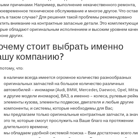
ными причинами. Например, выполнение некачественного ремонта,
оевременное техническое обслуживание и многое другое. Что остае
ать в таком случае? Для решения такой проблемы рекомендовано
атить внимание на контрактные запасные детали. Это комплектующи
орые обладают оригинальным исполнением и высоким уровнем каче
оне других.
очему стоит выбрать именно
ашу компанию?
потому, что:
в наличии всегда имеется огромное количество разнообразных
оригинальных запчастей на большое количество различных
автомобилей – иномарки (Audi, BMW, Mercedes, Daewoo, Opel, Mitsub
и другие модели иномарок), ВАЗ, а именно – колеса, рулевые рейки
элементы кузова, элементы подвески, двигателя и любые другие
компоненты, и системы, которые необходимы для Вас;
мы предлагаем только оригинальные контрактные запчасти, а знач
это те, которые смогут прослужить на Ваше благо на протяжении
длительного времени;
мы обладаем удобной системой поиска – Вам достаточно всего л