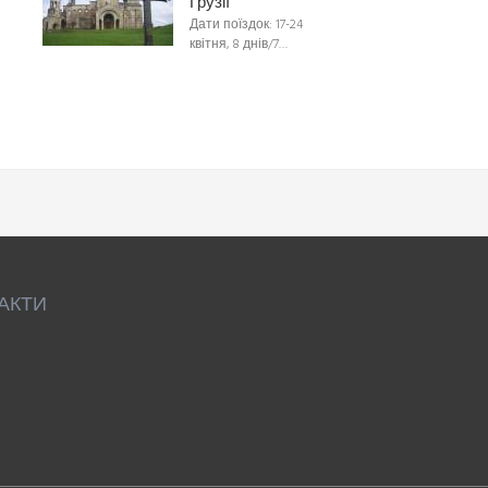
Грузії
Дати поїздок: 17-24
квітня, 8 днів/7…
АКТИ