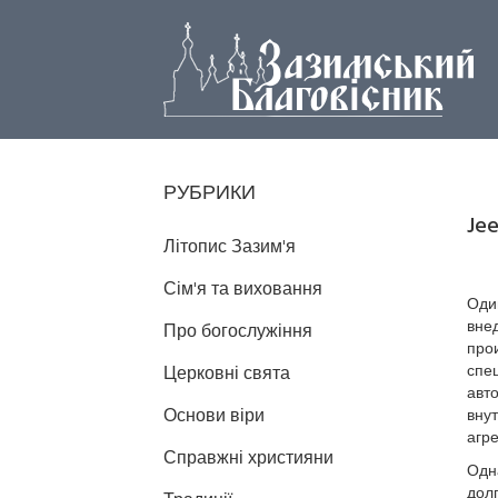
РУБРИКИ
Je
Літопис Зазим'я
Сім'я та виховання
Оди
вне
Про богослужіння
прои
спе
Церковні свята
авто
Основи віри
внут
агр
Справжні християни
Одна
долг