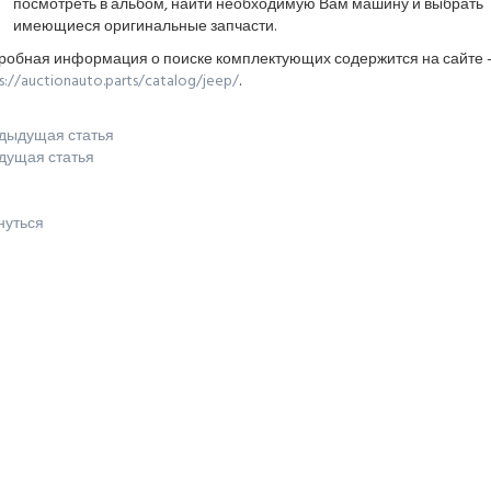
посмотреть в альбом, найти необходимую Вам машину и выбрать
имеющиеся оригинальные запчасти.
робная информация о поиске комплектующих содержится на сайте 
s://auctionauto.parts/catalog/jeep/
.
дыдущая статья
дущая статья
нуться