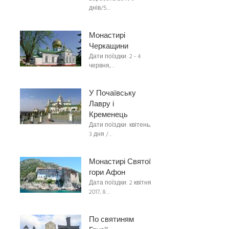
днів/5…
Монастирі
Черкащини
Дати поїздки: 2 - 4
червня,…
У Почаївську
Лавру і
Кременець
Дати поїздки: квітень,
3 дня /…
Монастирі Святої
гори Афон
Дата поїздки: 2 квітня
2017, 8…
По святиням