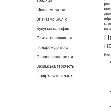
Традиції
раз
несв
Школа молитви
дел
обр
Вивчаємо Біблію
кот
Будуємо парафію
на ф
П
Притчі та повчання
н
Подорож до Бога
Все 
Православне життя
Зазимська творчість
Іновір'я та інослав'я