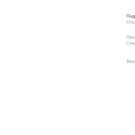
Под
http
Пре
Сле
Вер