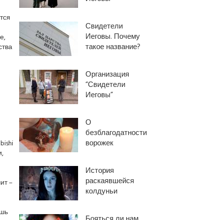
тся
Свидетели
Иеговы. Почему
е,
такое название?
ства
Организация
“Свидетели
Иеговы”
О
безблагодатности
ворожек
ishi
,
История
раскаявшейся
ит –
колдуньи
ишь
Бояться ли нам