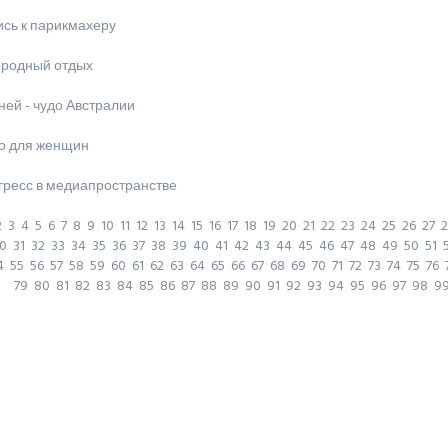
ись к парикмахеру
ородный отдых
ей - чудо Австралии
о для женщин
гресс в медиапространстве
2
3
4
5
6
7
8
9
10
11
12
13
14
15
16
17
18
19
20
21
22
23
24
25
26
27
2
0
31
32
33
34
35
36
37
38
39
40
41
42
43
44
45
46
47
48
49
50
51
4
55
56
57
58
59
60
61
62
63
64
65
66
67
68
69
70
71
72
73
74
75
76
79
80
81
82
83
84
85
86
87
88
89
90
91
92
93
94
95
96
97
98
9