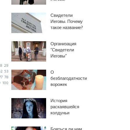
Свидетели
Иеговы. Почему
такое название?
Организация
“Свидетели
Иеговы”
8
29
52
53
О
77
78
безблагодатности
9
100
ворожек
История
раскаявшейся
колдуньи
Бояться ли нам