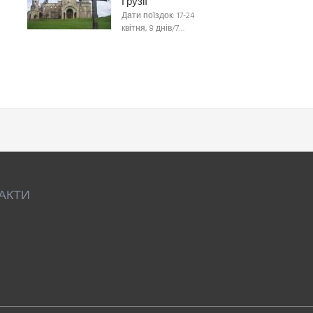
Грузії
Дати поїздок: 17-24
квітня, 8 днів/7…
АКТИ