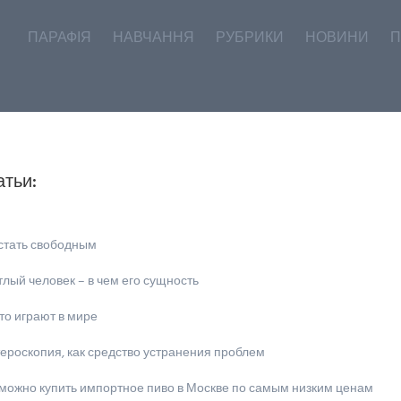
ПАРАФІЯ
НАВЧАННЯ
РУБРИКИ
НОВИНИ
П
атьи:
 стать свободным
лый человек – в чем его сущность
то играют в мире
ероскопия, как средство устранения проблем
 можно купить импортное пиво в Москве по самым низким ценам