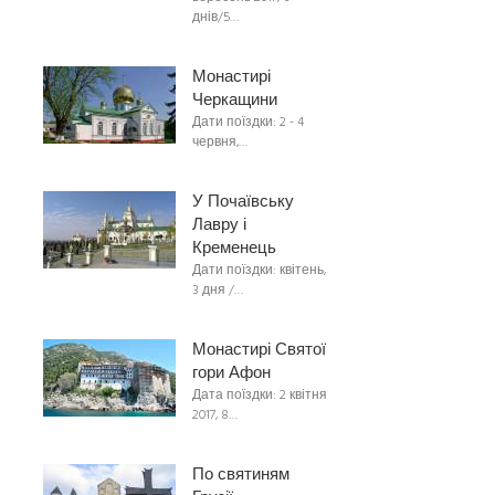
днів/5…
Монастирі
Черкащини
Дати поїздки: 2 - 4
червня,…
У Почаївську
Лавру і
Кременець
Дати поїздки: квітень,
3 дня /…
Монастирі Святої
гори Афон
Дата поїздки: 2 квітня
2017, 8…
По святиням