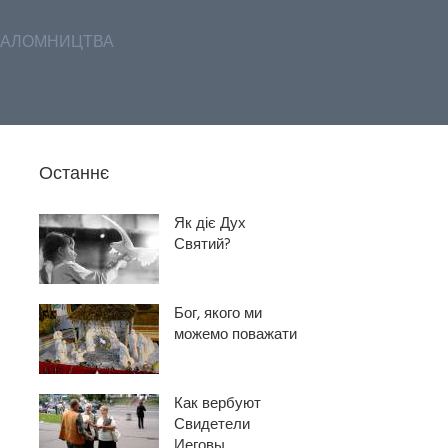
АЛОМНИЦТВА
Останнє
Як діє Дух
Святий?
Бог, якого ми
можемо поважати
Как вербуют
Свидетели
Иеговы