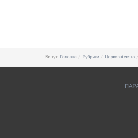
Ви тут:
Головна
Рубрики
Церковні свята
ПАР