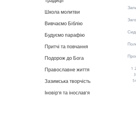
Традиції
Зап
Школа молитви
Заг
Вивчаємо Біблію
Сидн
Будуємо парафію
Пол
Притчі та повчання
Про
Подорож до Бога
1
Православне життя
3
5
Зазимська творчість
Іновір'я та інослав'я