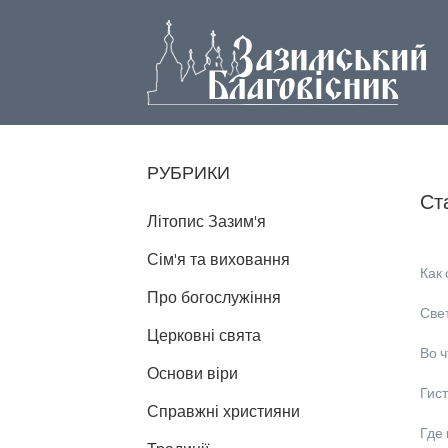
РУБРИКИ
Ст
Літопис Зазим'я
Сім'я та виховання
Как
Про богослужіння
Свет
Церковні свята
Во ч
Основи віри
Гист
Справжні християни
Где