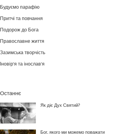
Будуємо парафію
Притчі та повчання
Подорож до Бога
Православне життя
Зазимська творчість
Іновір'я та інослав'я
Останнє
Як діє Дух Святий?
Бог, якого ми можемо поважати