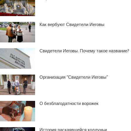
Как вербуют Свидетели Иеговы
Свидетели Иеговы. Почему такое название?
Организация “Свидетели Иеговы”
О безблагодатности ворожек
История раскаявшейся колдуньи