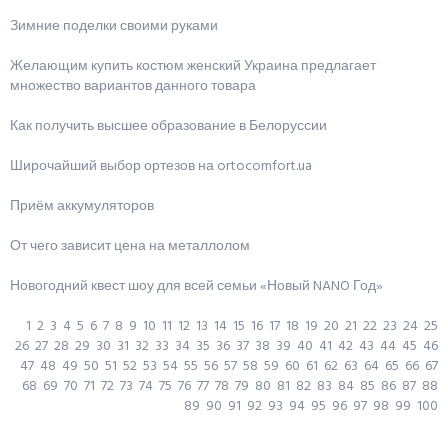
Зимние поделки своими руками
Желающим купить костюм женский Украина предлагает
множество вариантов данного товара
Как получить высшее образование в Белоруссии
Широчайший выбор ортезов на ortocomfort.ua
Приём аккумуляторов
От чего зависит цена на металлолом
Новогодний квест шоу для всей семьи «Новый NANO Год»
1
2
3
4
5
6
7
8
9
10
11
12
13
14
15
16
17
18
19
20
21
22
23
24
25
26
27
28
29
30
31
32
33
34
35
36
37
38
39
40
41
42
43
44
45
46
47
48
49
50
51
52
53
54
55
56
57
58
59
60
61
62
63
64
65
66
67
68
69
70
71
72
73
74
75
76
77
78
79
80
81
82
83
84
85
86
87
88
89
90
91
92
93
94
95
96
97
98
99
100