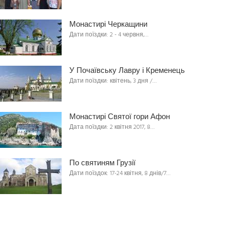
Монастирі Черкащини
Дати поїздки: 2 - 4 червня,…
У Почаївську Лавру і Кременець
Дати поїздки: квітень, 3 дня /…
Монастирі Святої гори Афон
Дата поїздки: 2 квітня 2017, 8…
По святиням Грузії
Дати поїздок: 17-24 квітня, 8 днів/7…