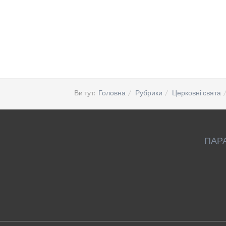
Ви тут:
Головна
Рубрики
Церковні свята
ПАР