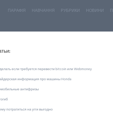
ПАРАФІЯ
НАВЧАННЯ
РУБРИКИ
НОВИНИ
П
атьи:
делать если требуется перевести bitcoin или Webmoney
айдерская информация про машины Honda
омобильные антифризы
тогиб
му потратиться на угги выгодно