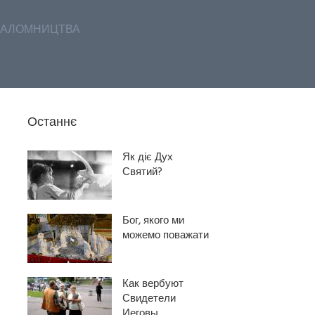
АЛОМНИЦТВА
Останнє
Як діє Дух
Святий?
Бог, якого ми
можемо поважати
Как вербуют
Свидетели
Иеговы