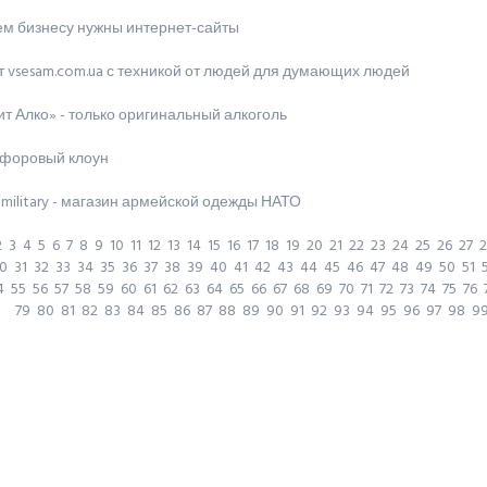
ем бизнесу нужны интернет-сайты
 vsesam.com.ua с техникой от людей для думающих людей
т Алко» - только оригинальный алкоголь
форовый клоун
military - магазин армейской одежды НАТО
2
3
4
5
6
7
8
9
10
11
12
13
14
15
16
17
18
19
20
21
22
23
24
25
26
27
2
0
31
32
33
34
35
36
37
38
39
40
41
42
43
44
45
46
47
48
49
50
51
4
55
56
57
58
59
60
61
62
63
64
65
66
67
68
69
70
71
72
73
74
75
76
79
80
81
82
83
84
85
86
87
88
89
90
91
92
93
94
95
96
97
98
9