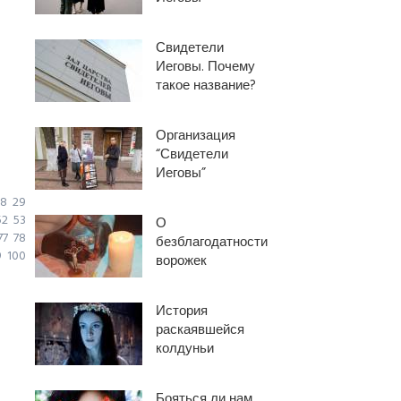
Свидетели
Иеговы. Почему
такое название?
Организация
“Свидетели
Иеговы”
8
29
52
53
О
77
78
безблагодатности
9
100
ворожек
История
раскаявшейся
колдуньи
Бояться ли нам