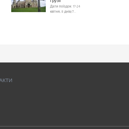
Грузії
Дати поїздок: 17-24
квітня, 8 днів/7…
АКТИ