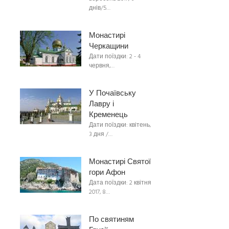
днів/5…
Монастирі
Черкащини
Дати поїздки: 2 - 4
червня,…
У Почаївську
Лавру і
Кременець
Дати поїздки: квітень,
3 дня /…
Монастирі Святої
гори Афон
Дата поїздки: 2 квітня
2017, 8…
По святиням