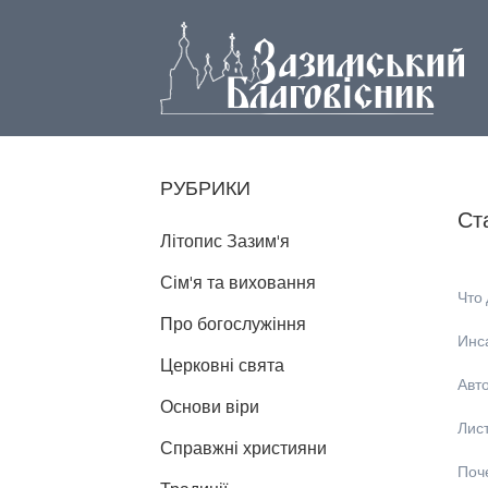
РУБРИКИ
Ст
Літопис Зазим'я
Сім'я та виховання
Что 
Про богослужіння
Инс
Церковні свята
Авт
Основи віри
Лис
Справжні християни
Поче