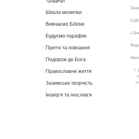
Традиції
Зач
Школа молитви
Сайт
Вивчаємо Біблію
«Эли
Будуємо парафію
Фар
Притчі та повчання
Maxi
Подорож до Бога
1
Православне життя
3
5
Зазимська творчість
Іновір'я та інослав'я