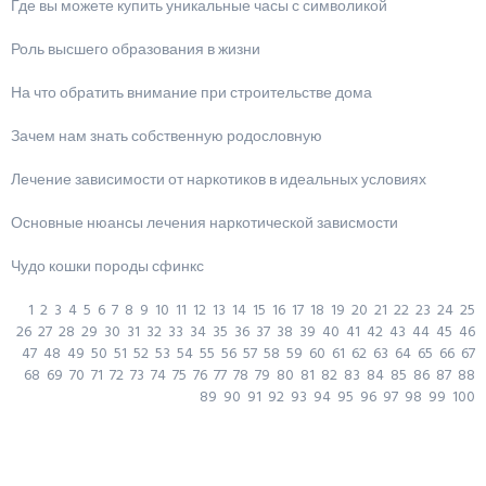
Где вы можете купить уникальные часы с символикой
Роль высшего образования в жизни
На что обратить внимание при строительстве дома
Зачем нам знать собственную родословную
Лечение зависимости от наркотиков в идеальных условиях
Основные нюансы лечения наркотической зависмости
Чудо кошки породы сфинкс
1
2
3
4
5
6
7
8
9
10
11
12
13
14
15
16
17
18
19
20
21
22
23
24
25
26
27
28
29
30
31
32
33
34
35
36
37
38
39
40
41
42
43
44
45
46
47
48
49
50
51
52
53
54
55
56
57
58
59
60
61
62
63
64
65
66
67
68
69
70
71
72
73
74
75
76
77
78
79
80
81
82
83
84
85
86
87
88
89
90
91
92
93
94
95
96
97
98
99
100