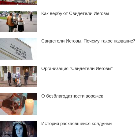
Как вербуют Свидетели Иеговы
Свидетели Иеговы. Почему такое название?
Организация “Свидетели Иеговы”
О безблагодатности ворожек
История раскаявшейся колдуньи