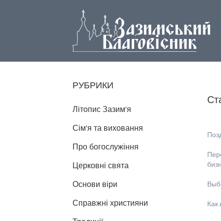
РУБРИКИ
Ст
Літопис Зазим'я
Сім'я та виховання
Позд
Про богослужіння
Пер
биз
Церковні свята
Основи віри
Выб
Справжні християни
Как 