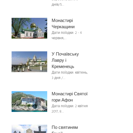
днів/5…
Монастирі
Черкащини
Дати поїздки: 2 - 4
червня,…
У Почаївську
Лавру і
Кременець
Дати поїздки: квітень,
3 дня /…
Монастирі Святої
гори Афон
Дата поїздки: 2 квітня
2017, 8…
По святиням