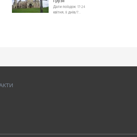
Грузії
Дати поїздок: 17-24
квітня, 8 днів/7…
АКТИ