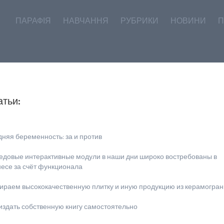
ПАРАФІЯ
НАВЧАННЯ
РУБРИКИ
НОВИНИ
П
атьи:
няя беременность: за и против
едовые интерактивные модули в наши дни широко востребованы в
несе за счёт функционала
ираем высококачественную плитку и иную продукцию из керамогран
издать собственную книгу самостоятельно