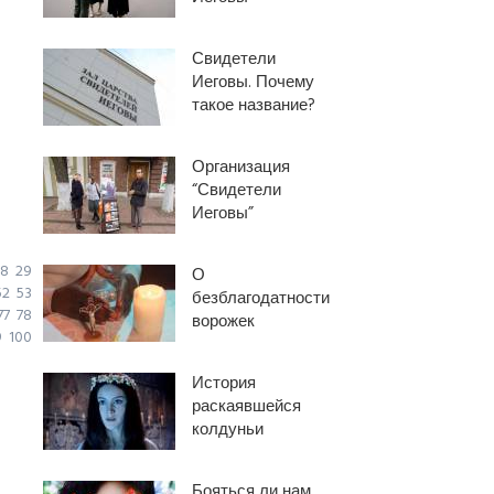
Свидетели
Иеговы. Почему
такое название?
Организация
“Свидетели
Иеговы”
8
29
О
52
53
безблагодатности
77
78
ворожек
9
100
История
раскаявшейся
колдуньи
Бояться ли нам