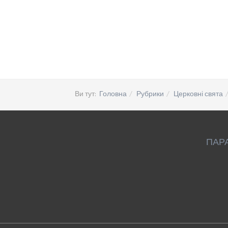
Ви тут:
Головна
Рубрики
Церковні свята
ПАР