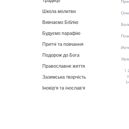
Традиції
При
Школа молитви
Онк
Вивчаємо Біблію
Бол
Будуємо парафію
Поз
Притчі та повчання
Инте
Подорож до Бога
Увл
Православне життя
1
3
Зазимська творчість
5
Іновір'я та інослав'я