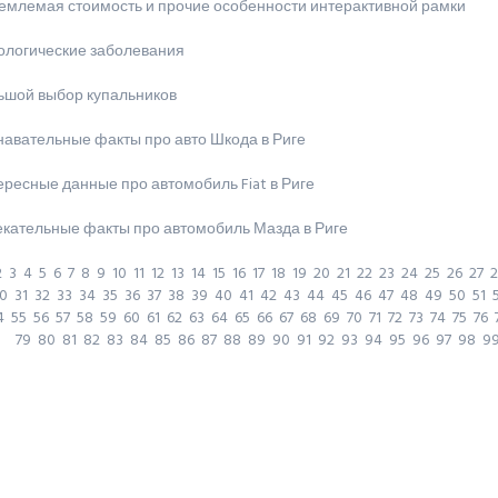
емлемая стоимость и прочие особенности интерактивной рамки
ологические заболевания
ьшой выбор купальников
навательные факты про авто Шкода в Риге
ресные данные про автомобиль Fiat в Риге
екательные факты про автомобиль Мазда в Риге
2
3
4
5
6
7
8
9
10
11
12
13
14
15
16
17
18
19
20
21
22
23
24
25
26
27
2
0
31
32
33
34
35
36
37
38
39
40
41
42
43
44
45
46
47
48
49
50
51
4
55
56
57
58
59
60
61
62
63
64
65
66
67
68
69
70
71
72
73
74
75
76
79
80
81
82
83
84
85
86
87
88
89
90
91
92
93
94
95
96
97
98
9