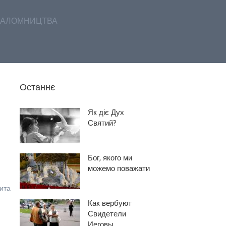
АЛОМНИЦТВА
Останнє
Як діє Дух
Святий?
Бог, якого ми
можемо поважати
ита
Как вербуют
Свидетели
Иеговы