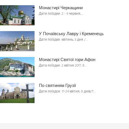
Монастирі Черкащини
Дати поїздки: 2 - 4 червня,…
У Почаївську Лавру і Кременець
Дати поїздки: квітень, 3 дня /…
Монастирі Святої гори Афон
Дата поїздки: 2 квітня 2017, 8…
По святиням Грузії
Дати поїздок: 17-24 квітня, 8 днів/7…