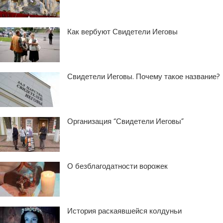
Как вербуют Свидетели Иеговы
Свидетели Иеговы. Почему такое название?
Организация “Свидетели Иеговы”
О безблагодатности ворожек
История раскаявшейся колдуньи