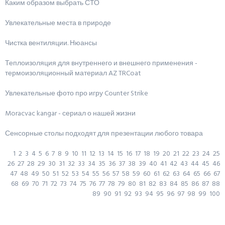
Каким образом выбрать СТО
Увлекательные места в природе
Чистка вентиляции. Нюансы
Теплоизоляция для внутреннего и внешнего применения -
термоизоляционный материал AZ TRCoat
Увлекательные фото про игру Counter Strike
Moracvac kangar - сериал о нашей жизни
Сенсорные столы подходят для презентации любого товара
1
2
3
4
5
6
7
8
9
10
11
12
13
14
15
16
17
18
19
20
21
22
23
24
25
26
27
28
29
30
31
32
33
34
35
36
37
38
39
40
41
42
43
44
45
46
47
48
49
50
51
52
53
54
55
56
57
58
59
60
61
62
63
64
65
66
67
68
69
70
71
72
73
74
75
76
77
78
79
80
81
82
83
84
85
86
87
88
89
90
91
92
93
94
95
96
97
98
99
100