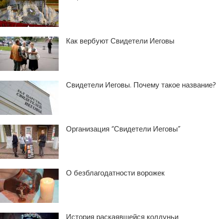
Как вербуют Свидетели Иеговы
Свидетели Иеговы. Почему такое название?
Организация “Свидетели Иеговы”
О безблагодатности ворожек
История раскаявшейся колдуньи