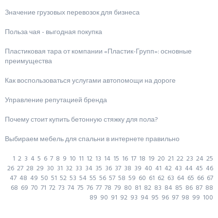
Значение грузовых перевозок для бизнеса
Польза чая - выгодная покупка
Пластиковая тара от компании «Пластик-Групп»: основные
преимущества
Как воспользоваться услугами автопомощи на дороге
Управление репутацией бренда
Почему стоит купить бетонную стяжку для пола?
Выбираем мебель для спальни в интернете правильно
1
2
3
4
5
6
7
8
9
10
11
12
13
14
15
16
17
18
19
20
21
22
23
24
25
26
27
28
29
30
31
32
33
34
35
36
37
38
39
40
41
42
43
44
45
46
47
48
49
50
51
52
53
54
55
56
57
58
59
60
61
62
63
64
65
66
67
68
69
70
71
72
73
74
75
76
77
78
79
80
81
82
83
84
85
86
87
88
89
90
91
92
93
94
95
96
97
98
99
100