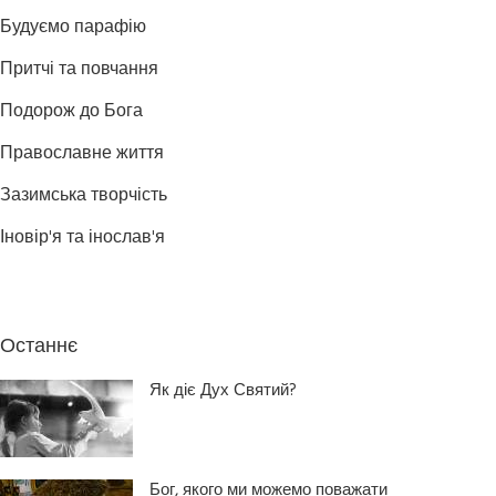
Будуємо парафію
Притчі та повчання
Подорож до Бога
Православне життя
Зазимська творчість
Іновір'я та інослав'я
Останнє
Як діє Дух Святий?
Бог, якого ми можемо поважати