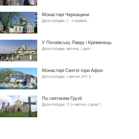
Монастирі Черкащини
Дати поїздки: 2 - 4 червня,…
У Почаївську Лавру і Кременець
Дати поїздки: квітень, 3 дня /…
Монастирі Святої гори Афон
Дата поїздки: 2 квітня 2017, 8…
По святиням Грузії
Дати поїздок: 17-24 квітня, 8 днів/7…