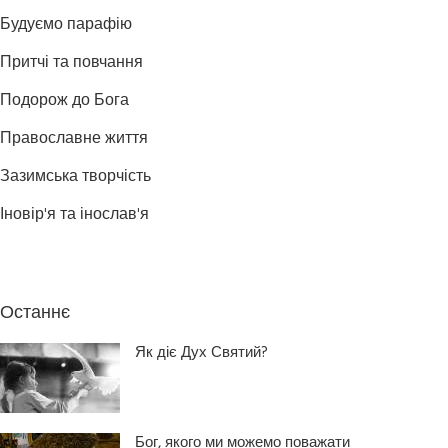
Будуємо парафію
Притчі та повчання
Подорож до Бога
Православне життя
Зазимська творчість
Іновір'я та інослав'я
Останнє
Як діє Дух Святий?
Бог, якого ми можемо поважати