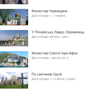
Монастирі Черкащини
Дати поїздки: 2 - 4 червня,…
У Почаївську Лавру і Кременець
Дати поїздки: квітень, 3 дня /…
Монастирі Святої гори Афон
Дата поїздки: 2 квітня 2017, 8…
По святиням Грузії
Дати поїздок: 17-24 квітня, 8 днів/7…