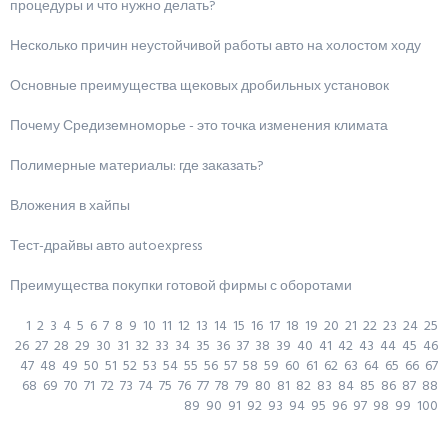
процедуры и что нужно делать?
Несколько причин неустойчивой работы авто на холостом ходу
Основные преимущества щековых дробильных установок
Почему Средиземноморье - это точка изменения климата
Полимерные материалы: где заказать?
Вложения в хайпы
Тест-драйвы авто autoexpress
Преимущества покупки готовой фирмы с оборотами
1
2
3
4
5
6
7
8
9
10
11
12
13
14
15
16
17
18
19
20
21
22
23
24
25
26
27
28
29
30
31
32
33
34
35
36
37
38
39
40
41
42
43
44
45
46
47
48
49
50
51
52
53
54
55
56
57
58
59
60
61
62
63
64
65
66
67
68
69
70
71
72
73
74
75
76
77
78
79
80
81
82
83
84
85
86
87
88
89
90
91
92
93
94
95
96
97
98
99
100