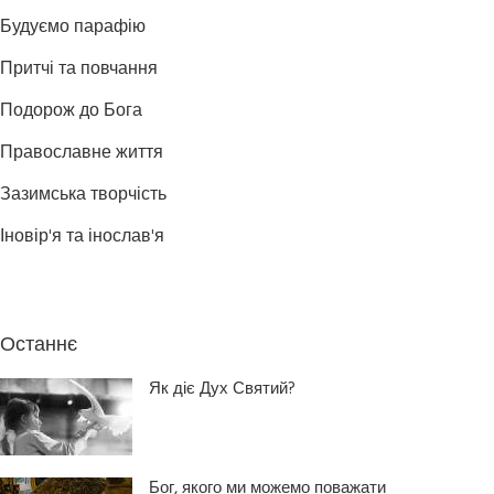
Будуємо парафію
Притчі та повчання
Подорож до Бога
Православне життя
Зазимська творчість
Іновір'я та інослав'я
Останнє
Як діє Дух Святий?
Бог, якого ми можемо поважати