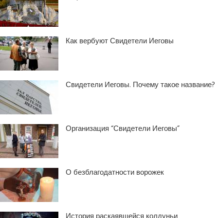
Как вербуют Свидетели Иеговы
Свидетели Иеговы. Почему такое название?
Организация “Свидетели Иеговы”
О безблагодатности ворожек
История раскаявшейся колдуньи