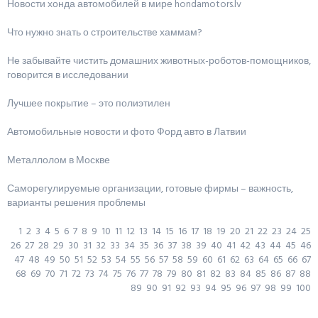
Новости хонда автомобилей в мире hondamotors.lv
Что нужно знать о строительстве хаммам?
Не забывайте чистить домашних животных-роботов-помощников,
говорится в исследовании
Лучшее покрытие – это полиэтилен
Автомобильные новости и фото Форд авто в Латвии
Металлолом в Москве
Саморегулируемые организации, готовые фирмы – важность,
варианты решения проблемы
1
2
3
4
5
6
7
8
9
10
11
12
13
14
15
16
17
18
19
20
21
22
23
24
25
26
27
28
29
30
31
32
33
34
35
36
37
38
39
40
41
42
43
44
45
46
47
48
49
50
51
52
53
54
55
56
57
58
59
60
61
62
63
64
65
66
67
68
69
70
71
72
73
74
75
76
77
78
79
80
81
82
83
84
85
86
87
88
89
90
91
92
93
94
95
96
97
98
99
100