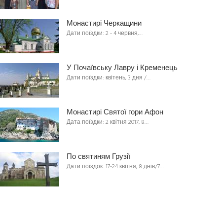
Монастирі Черкащини
Дати поїздки: 2 - 4 червня,…
У Почаївську Лавру і Кременець
Дати поїздки: квітень, 3 дня /…
Монастирі Святої гори Афон
Дата поїздки: 2 квітня 2017, 8…
По святиням Грузії
Дати поїздок: 17-24 квітня, 8 днів/7…