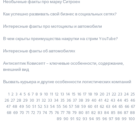
Необычные факты про марку Ситроен
Как успешно развивать свой бизнес в социальных сетях?
Интересные факты про мотоциклы и автомобили
В чем скрыты преимущества накрутки на стрим YouTube?
Интересные факты об автомобилях
Антисептик Ковисепт – ключевые особенности, содержание,
внешний вид
Вызвать курьера и другие особенности логистических компаний
1
2
3
4
5
6
7
8
9
10
11
12
13
14
15
16
17
18
19
20
21
22
23
24
25
26
27
28
29
30
31
32
33
34
35
36
37
38
39
40
41
42
43
44
45
46
47
48
49
50
51
52
53
54
55
56
57
58
59
60
61
62
63
64
65
66
67
68
69
70
71
72
73
74
75
76
77
78
79
80
81
82
83
84
85
86
87
88
89
90
91
92
93
94
95
96
97
98
99
100