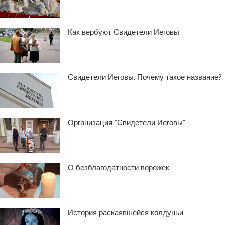
Как вербуют Свидетели Иеговы
Свидетели Иеговы. Почему такое название?
Организация “Свидетели Иеговы”
О безблагодатности ворожек
История раскаявшейся колдуньи