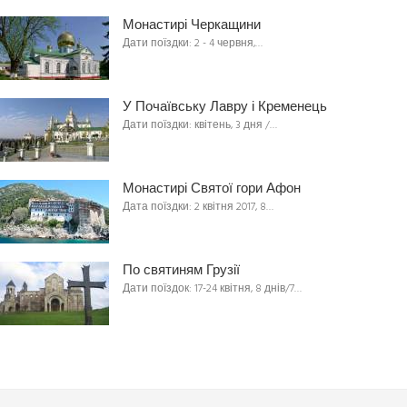
Монастирі Черкащини
Дати поїздки: 2 - 4 червня,…
У Почаївську Лавру і Кременець
Дати поїздки: квітень, 3 дня /…
Монастирі Святої гори Афон
Дата поїздки: 2 квітня 2017, 8…
По святиням Грузії
Дати поїздок: 17-24 квітня, 8 днів/7…