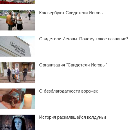
Как вербуют Свидетели Иеговы
Свидетели Иеговы. Почему такое название?
Организация “Свидетели Иеговы”
О безблагодатности ворожек
История раскаявшейся колдуньи