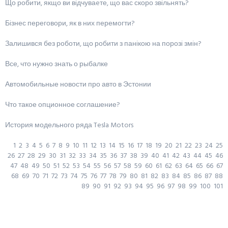
Що робити, якщо ви вiдчуваeте, що вас скоро звiльнять?
Бiзнес переговори, як в них перемогти?
Залишився без роботи, що робити з панiкою на порозi змiн?
Все, что нужно знать о рыбалке
Автомобильные новости про авто в Эстонии
Что такое опционное соглашение?
История модельного ряда Tesla Motors
1
2
3
4
5
6
7
8
9
10
11
12
13
14
15
16
17
18
19
20
21
22
23
24
25
26
27
28
29
30
31
32
33
34
35
36
37
38
39
40
41
42
43
44
45
46
47
48
49
50
51
52
53
54
55
56
57
58
59
60
61
62
63
64
65
66
67
68
69
70
71
72
73
74
75
76
77
78
79
80
81
82
83
84
85
86
87
88
89
90
91
92
93
94
95
96
97
98
99
100
101