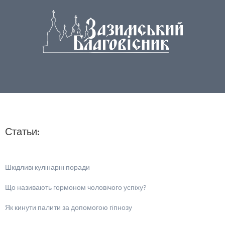
Статьи:
Шкiдливi кулiнарнi поради
Що називають гормоном чоловiчого успiху?
Як кинути палити за допомогою гiпнозу