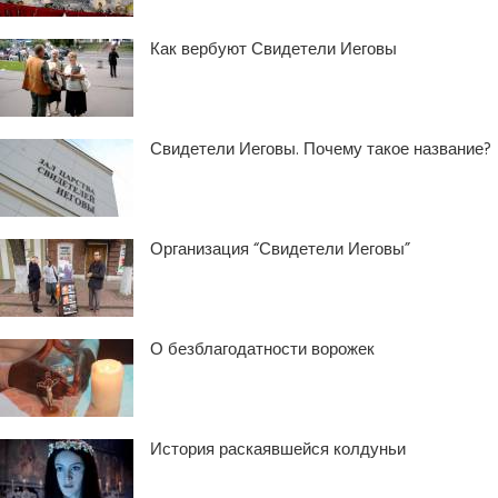
Как вербуют Свидетели Иеговы
Свидетели Иеговы. Почему такое название?
Организация “Свидетели Иеговы”
О безблагодатности ворожек
История раскаявшейся колдуньи