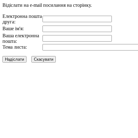
Відіслати на e-mail посилання на сторінку.
Електронна пошта
друга:
Ваше ім'я:
Ваша електронна
пошта:
Тема листа: