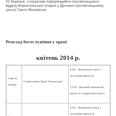
22 березня, з ініціативи Інформаційно-просвітницького
Го
відділу Бориспільської єпархії у Духовно-просвітницькому
ШКОЛА МОЛИТВИ
центрі Свято-Воскресен
ВИВЧАЄМО БІБЛІЮ
Во
БУДУЄМО ПАРАФІЮ
Хр
ПРИТЧІ ТА ПОВЧАННЯ
ПОДОРОЖ ДО БОГА
Розклад богослужіння у храмі
ПРАВОСЛАВНЕ ЖИТТЯ
ЗАЗИМСЬКА ТВОРЧІСТЬ
квітень 2014 р.
КАТЕХІЗАЦІЯ
ПІДГОТОВКА ДО ХРЕЩЕННЯ
9.00 – Великопісні часи з
БОГОСЛОВСЬКІ КУРСИ
читанням Євангелії
2 квітня,
Стояння преп.Марії Єгипетської
НЕДІЛЬНА ШКОЛА ДЛЯ ДІТЕЙ
середа
17.00 - Великий покаянний
ФОТОЛІТОПИС
канон св. Андрія Критського
НОВИНИ
НАШ ХРАМ
9.00 – Великопісні часи з
читанням Євангелії
КОНТАКТИ