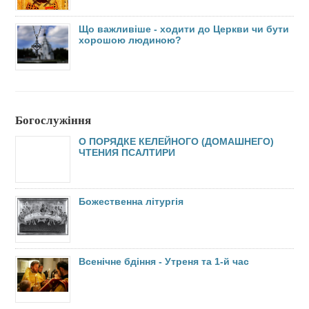
Панахида.
28 квітня,
Радониця. Поминання померлих
Що важливіше - ходити до Церкви чи бути
понеділок
зазимців.
14.00 – Панахида на
хорошою людиною?
кладовищі
Інформація: 050 352 82 37 (настоятель храму), 067 442 26 87
Богослужіння
О ПОРЯДКЕ КЕЛЕЙНОГО (ДОМАШНЕГО)
ЧТЕНИЯ ПСАЛТИРИ
Божественна літургія
Всенічне бдіння - Утреня та 1-й час