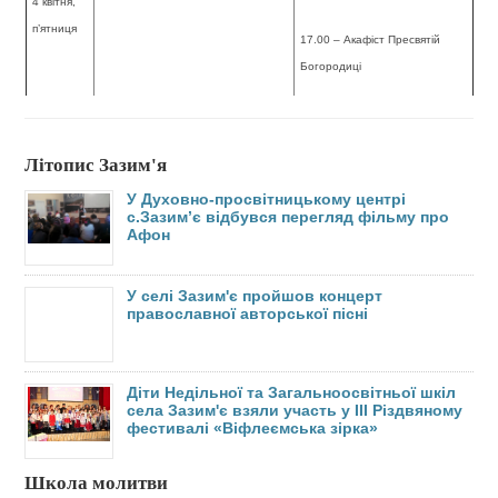
4 квітня,
п’ятниця
17.00 – Акафіст Пресвятій
Богородиці
9.00 – Божественна літургія,
5 квітня,
Похвала Пресвятої Богородиці
Літопис Зазим'я
субота
17.00 – Вечірня
У Духовно-просвітницькому центрі
с.Зазим’є відбувся перегляд фільму про
Афон
9.00 – Божественна літургія,
6 квітня,
5-та неділя Великого посту,
неділя
преп. Марії Єгипетської
17.00 – Вечірня
У селі Зазим'є пройшов концерт
православної авторської пісні
7 квітня,
БЛАГОВІЩЕННЯ ПРЕСВЯТОЇ
9.00 – Божественна літургія
понеділок
БОГОРОДИЦІ
Діти Недільної та Загальноосвітньої шкіл
села Зазим'є взяли участь у ІІІ Різдвяному
фестивалі «Віфлеємська зірка»
9 квітня,
9.00 – Великопісні часи з
середа
читанням Євангелії
Школа молитви