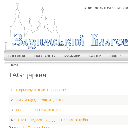
Хтось хвалиться розмовою 
ГОЛОВНА
ПРО ГАЗЕТУ
РУБРИКИ
БЛОГИ
ВІДЕО
Home
TAG:церква
Як організувати життя парафії?
1.
Чим я можу допомогти церкві?
2.
Наша парафія і її місія в селі
3.
Свято П’ятидесятниці. День Пресвятої Трійці
4.
Powered by
Tags for Joomla