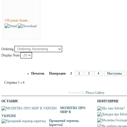
150 років Зазим...
Ordering
Display Num
«
Початок
Попередня
1
2
3
4
Наступна
Сторінка 1 з 4
Powered by
Phoca Gallery
ОСТАННЄ
ПОПУЛЯРНЕ
МОЛИТВА ПРО
МИР В
УКРАЇНІ
Прощений чернець
(притча)