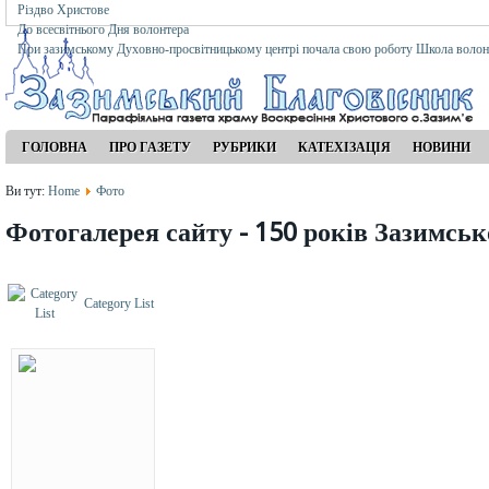
Різдво Христове
До всесвітнього Дня волонтера
При зазимському Духовно-просвітницькому центрі почала свою роботу Школа волон
ГОЛОВНА
ПРО ГАЗЕТУ
РУБРИКИ
КАТЕХІЗАЦІЯ
НОВИНИ
Ви тут:
Home
Фото
Фотогалерея сайту - 150 років Зазимсь
Category List