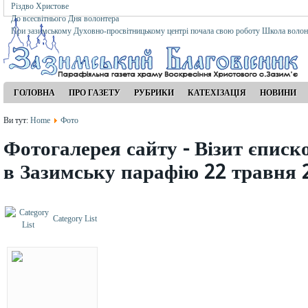
Різдво Христове
До всесвітнього Дня волонтера
При зазимському Духовно-просвітницькому центрі почала свою роботу Школа волон
ГОЛОВНА
ПРО ГАЗЕТУ
РУБРИКИ
КАТЕХІЗАЦІЯ
НОВИНИ
Ви тут:
Home
Фото
Фотогалерея сайту - Візит єписк
в Зазимську парафію 22 травня 
Category List