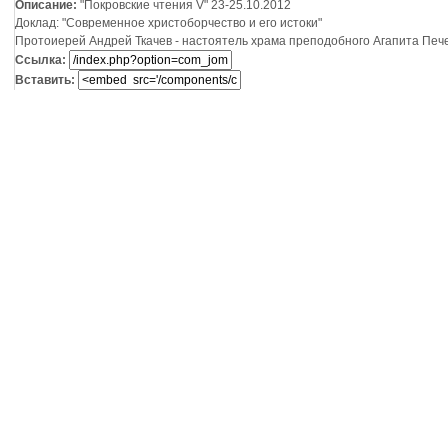
Описание:
"Покровские чтения V" 23-25.10.2012
Доклад: "Современное христоборчество и его истоки"
Протоиерей Андрей Ткачев - настоятель храма преподобного Агапита Печер
Ссылка:
Вставить: