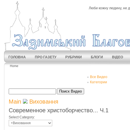
Люби кожну людину, не ди
ГОЛОВНА
ПРО ГАЗЕТУ
РУБРИКИ
БЛОГИ
ВІДЕО
Home
Все Видео
Категории
Поиск Видео
Main
Виховання
Современное христоборчество... Ч.1
Select Category: