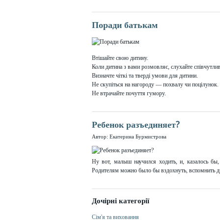
Поради батькам
Втішайте свою дитину.
Коли дитина з вами розмовляє, слухайте співчутли
Визначте чіткі та тверді умови для дитини.
Не скупіться на нагороду — похвалу чи поцілунок.
Не втрачайте почуття гумору.
Ребенок разъединяет?
Автор: Екатерина Бурмистрова
Ну вот, малыш научился ходить, и, казалось бы,
Родителям можно было бы вздохнуть, вспомнить др
Дочірні категорії
Сім'я та виховання