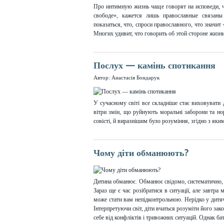
Про интимную жизнь чаще говорят на исповеди, ч
свободе», кажется лишь православные связан
показаться, что, спроси православного, что значи
Многих удивит, что говорить об этой стороне жизн
Послух — камінь спотикання
Автор: Анастасія Бондарук
У сучасному світі все складніше стає виховувати 
вітри змін, що руйнують моральні заборони та но
совісті, й виразнішим було розуміння, згідно з як
Чому діти обманюють?
Дитина обманює. Обманює свідомо, систематично, н
Зараз ще є час розібратися в ситуації, але завтра 
може стати вам непідконтрольною. Нерідко у дитяч
Інтерпретуючи світ, діти вчаться розуміти його з
себе від конфліктів і тривожних ситуацій. Однак б