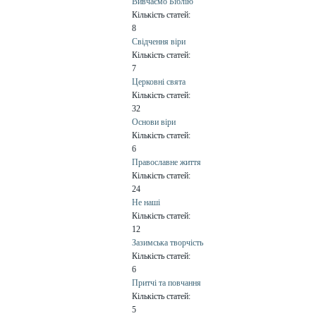
Вивчаємо Біблію
Кількість статей:
8
Свідчення віри
Кількість статей:
7
Церковні свята
Кількість статей:
32
Основи віри
Кількість статей:
6
Православне життя
Кількість статей:
24
Не наші
Кількість статей:
12
Зазимська творчість
Кількість статей:
6
Притчі та повчання
Кількість статей:
5