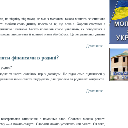
то, на відміну від мами, не має з малюком такого міцного генетичного
дить любити свою дитину просто за те, що вона є. Хороші стосунки з
дитиною і батьком. Багато чоловіків слабо уявляють, як поводитися з
росла, виховувати її повинні мама або бабуся. Це неправильно, дитина
Детальніше...
яти фінансами в родині?
одят та навіть сімейних пар з досвідом. Не рідко саме відмінності у
управління ними стають підґрунтям для проблем та родинних конфліктів.
Детальніше...
 выстраивают отношения с помощью слов. Словами можно решить
ему — а можно создать. Словами можно успокоить или ранить. От того,