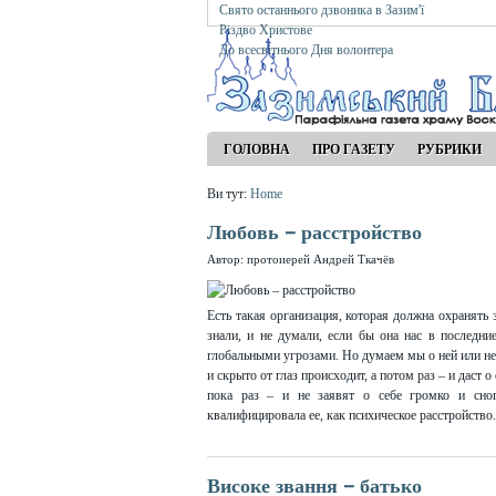
Свято останнього дзвоника в Зазим'ї
Різдво Христове
До всесвітнього Дня волонтера
ГОЛОВНА
ПРО ГАЗЕТУ
РУБРИКИ
Ви тут:
Home
Любовь – расстройство
Автор: протоиерей Андрей Ткачёв
Есть такая организация, которая должна охранять
знали, и не думали, если бы она нас в последн
глобальными угрозами. Но думаем мы о ней или нет
и скрыто от глаз происходит, а потом раз – и даст 
пока раз – и не заявят о себе громко и сно
квалифицировала ее, как психическое расстройство.
Високе звання – батько