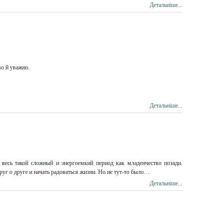
Детальніше...
во й уважно.
Детальніше...
 весь такой сложный и энергоемкий период как младенчество позади.
уг о друге и начать радоваться жизни. Но не тут-то было…
Детальніше...