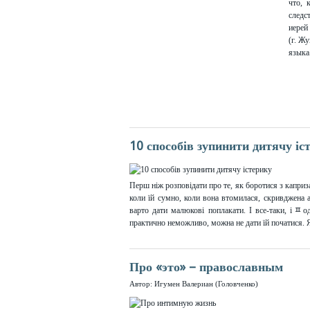
что, 
следс
иерей
(г. Ж
языка
10 способів зупинити дитячу іс
Перш ніж розповідати про те, як боротися з каприз
коли їй сумно, коли вона втомилася, скривджена а
варто дати малюкові поплакати. І все-таки, іﾽо
практично неможливо, можна не дати їй початися. Я
Про «это» – православным
Автор: Игумен Валериан (Головченко)