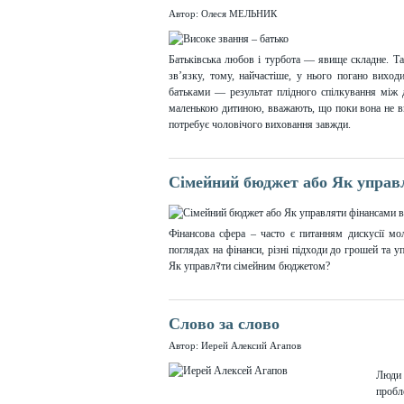
Автор: Олеся МЕЛЬНИК
Батьківська любов і турбота — явище складне. Та
зв’язку, тому, найчастіше, у нього погано вихо
батьками — результат плідного спілкування між 
маленькою дитиною, вважають, що поки вона не ви
потребує чоловічого виховання завжди.
Сімейний бюджет або Як управл
Фінансова сфера – часто є питанням дискусії мол
поглядах на фінанси, різні підходи до грошей та 
Як управлﾏти сімейним бюджетом?
Слово за слово
Автор: Иерей Алексий Агапов
Люди
пробл