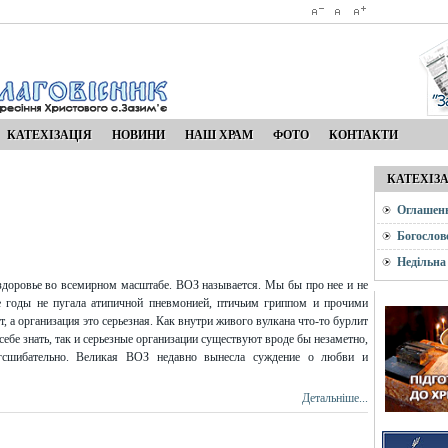
КАТЕХІЗАЦІЯ
НОВИНИ
НАШ ХРАМ
ФОТО
КОНТАКТИ
КАТЕХІЗ
Оглашен
Богослов
Недільна
 здоровье во всемирном масштабе. ВОЗ называется. Мы бы про нее и не
ие годы не пугала атипичной пневмонией, птичьим гриппом и прочими
, а организация это серьезная. Как внутри живого вулкана что-то бурлит
о себе знать, так и серьезные организации существуют вроде бы незаметно,
гсшибательно. Великая ВОЗ недавно вынесла суждение о любви и
Детальніше...