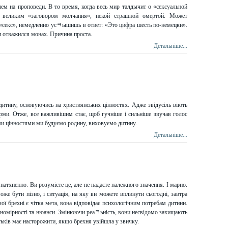
ем на проповеди. В то время, когда весь мир талдычит о «сексуальной
ы великим «заговором молчания», некой страшной омертой. Может
т «секс», немедленно усﾻышишь в ответ: «Это цифра шесть по-немецки».
и отважился монах. Причина проста.
Детальніше...
дитину, основуючись на християнських цінностях. Адже звідусіль віють
рми. Отже, все важливішим стає, щоб гучніше і сильніше звучав голос
ими цінностями ми будуємо родину, виховуємо дитину.
Детальніше...
атхненно. Ви розумієте це, але не надаєте належного значення. І марно.
може бути пізно, і ситуація, на яку ви можете вплинути сьогодні, завтра
ої брехні є чітка мета, вона відповідає психологічним потребам дитини.
акономірності та нюанси. Змінюючи реаﾻьність, вони несвідомо захищають
атьків має насторожити, якщо брехня увійшла у звичку.