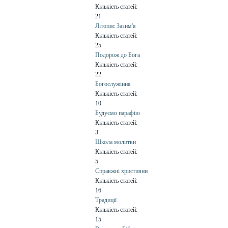
Кількість статей:
21
Літопис Зазим'я
Кількість статей:
25
Подорож до Бога
Кількість статей:
22
Богослужіння
Кількість статей:
10
Будуємо парафію
Кількість статей:
3
Школа молитви
Кількість статей:
5
Справжні християни
Кількість статей:
16
Традиції
Кількість статей:
15