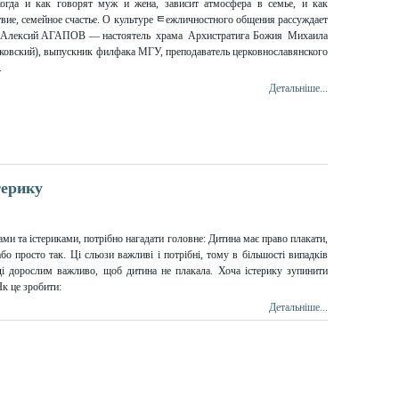
когда и как говорят муж и жена, зависит атмосфера в семье, и как
твие, семейное счастье. О культуре ﾼежличностного общения рассуждает
 Алексий АГАПОВ — настоятель храма Архистратига Божия Михаила
уковский), выпускник филфака МГУ, преподаватель церковнославянского
.
Детальніше...
терику
ами та істериками, потрібно нагадати головне: Дитина має право плакати,
бо просто так. Ці сльози важливі і потрібні, тому в більшості випадків
ді дорослим важливо, щоб дитина не плакала. Хоча істерику зупинити
к це зробити:
Детальніше...