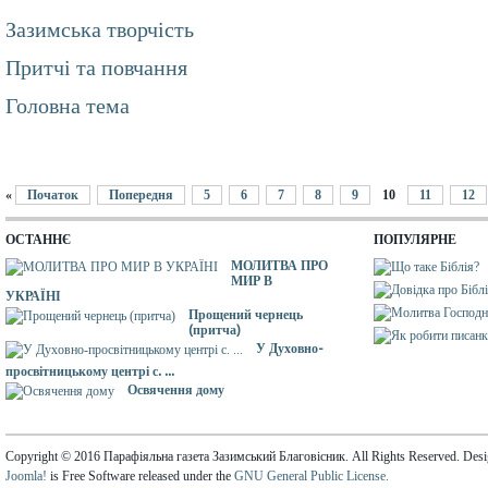
Зазимська творчість
Притчі та повчання
Головна тема
«
Початок
Попередня
5
6
7
8
9
10
11
12
ОСТАННЄ
ПОПУЛЯРНЕ
МОЛИТВА ПРО
МИР В
УКРАЇНІ
Прощений чернець
(притча)
У Духовно-
просвітницькому центрі с. ...
Освячення дому
Copyright © 2016 Парафіяльна газета Зазимський Благовісник. All Rights Reserved. Des
Joomla!
is Free Software released under the
GNU General Public License.