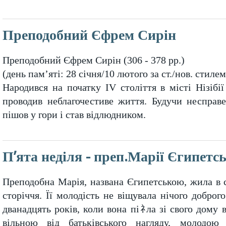
Преподобний Єфрем Сирін
Преподобний Єфрем Сирін (306 - 378 рр.)
(день пам’яті: 28 січня/10 лютого за ст./нов. стилем
Народився на початку IV століття в місті Нізібі
проводив неблагочестиве життя. Будучи несправ
пішов у гори і став відлюдником.
П’ята неділя - преп.Марії Єгипетсь
Преподобна Марія, названа Єгипетською, жила в с
сторіччя. Її молодість не віщувала нічого добро
дванадцять років, коли вона піﾈла зі свого дому в
вільною від батьківського нагляду, молодою