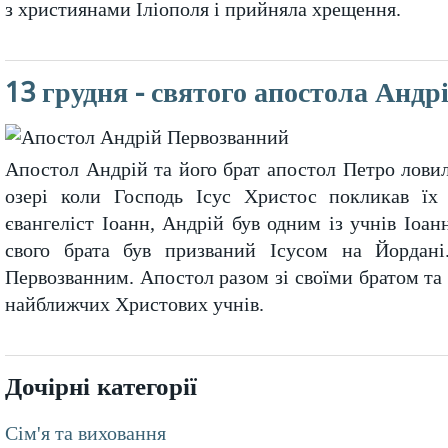
з християнами Іліополя і прийняла хрещення.
13 грудня - святого апостола Андр
Апостол Андрій та його брат апостол Петро лов
озері коли Господь Ісус Христос покликав їх
євангеліст Іоанн, Андрій був одним із учнів Іоа
свого брата був призваний Ісусом на Йордані
Первозванним. Апостол разом зі своїми братом та
найближчих Христових учнів.
Дочірні категорії
Сім'я та виховання