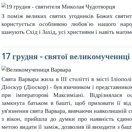
З поміж великих святих угодників Божих святи
користу­ється особливою любов`ю нашого наро
шанують Схід і Захід, усі християни і навіть магом
17 грудня - святої великомучениц
Свята Варвара жила в III столітті в місті Іліополі
Діоскур (Діоскор) - був язичником і представником
при імператорові Максиміані. Відрі­знялася 
замкнута батьком в башті, щоб приховати її від
ув'язнення свята Варвара, вивчаючи навколишній св
з вікон, прийшла до думки про наявність єдино
метою видати її заміж, дозволив їй виходити з ба