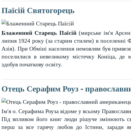
Паїсій Святогорець
Блаженний Старець Паїсій
(мирське ім'я Арсен
липня 1924 року (за старим стилем) в поселенні 
Азія). При Обміні населення
немовлям був привезе
поселилися в невеликому містечку Коніца, де м
здобув початкову освіту.
Отець Серафим Роуз - православн
Ім'я о. Серафима Роуза відоме у всьому Православно
Під впливом його книг люди рішуче змінюють св
перш за все гарячу любов до Істини, заради як