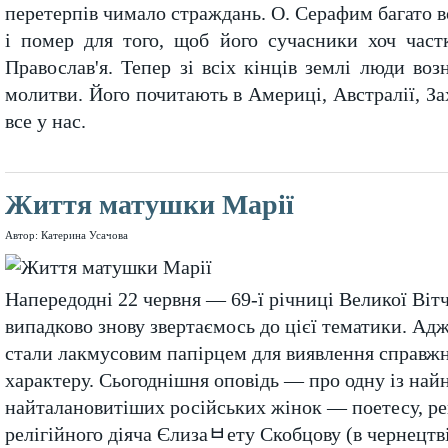
перетерпів чимало страждань. О. Серафим багато в
і помер для того, щоб його сучасники хоч част
Православ'я. Тепер зі всіх кінців землі люди возн
молитви. Його почитають в Америці, Австралії, Зах
все у нас.
Життя матушки Марії
Автор: Катерина Усачова
Напередодні 22 червня — 69-ї річниці Великої Віт
випадково знову звертаємось до цієї тематики. Ад
стали лакмусовим папірцем для виявлення справжн
характеру. Сьогоднішня оповідь — про одну із най
найталановитіших російських жінок — поетесу, р
релігійного діяча Єлизаﾲету Скобцову (в чернецт