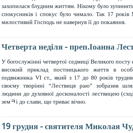
захопилася блудним життям. Нікому було зупинити 
спокусників і спокус було чимало. Так 17 років 
милостивий Господь не навернув її до покаяння.
Четверта неділя - преп.Іоанна Лес
У богослужінні четвертої седмиці Великого посту
високий приклад постницького життя в особ
подвижника VI ст., який з 17 до 80 років трудив
своєму творінні “Лествиця раю” зобразив шля
людини до духовної досконалості лествицею (сход
земﾻі до слави, що триває вічно.
19 грудня - святителя Миколая Ч