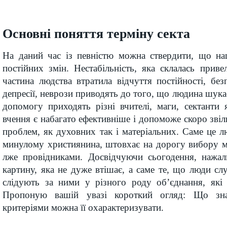
Основні поняття терміну секта
На даний час із певністю можна ствердити, що наш
постійних змін. Нестабільність, яка склалась прив
частина людства втратила відчуття постійності, безп
депресії, неврози приводять до того, що людина шукає
допомогу приходять різні вчителі, маги, сектанти 
вчення є набагато ефективніше і допоможе скоро звіл
проблем, як духовних так і матеріальних. Саме це л
минулому християнина, штовхає на дорогу вибору 
лже провідниками. Досвідчуючи сьогодення, нажал
картину, яка не дуже втішає, а саме те, що люди сл
слідують за ними у різного роду об’єднання, які 
Пропоную вашій увазі короткий огляд: Що зна
критеріями можна її охарактеризувати.