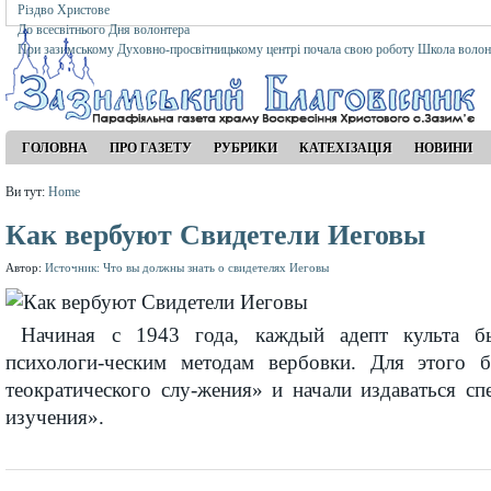
Різдво Христове
До всесвітнього Дня волонтера
При зазимському Духовно-просвітницькому центрі почала свою роботу Школа волон
ГОЛОВНА
ПРО ГАЗЕТУ
РУБРИКИ
КАТЕХІЗАЦІЯ
НОВИНИ
Ви тут:
Home
Как вербуют Свидетели Иеговы
Автор:
Источник: Что вы должны знать о свидетелях Иеговы
Начиная с 1943 года, каждый адепт культа б
психологи-ческим методам вербовки. Для этого 
теократического слу-жения» и начали издаваться с
изучения».