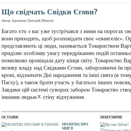
Що свідчать Свідки Єгови?
Автор: Ієромонах Григорій (Нерета)
Багато хто з вас уже зустрічався з ними на порогах св
вони приходять, щоб розповідати своє «євангеліє». Ор
представляють ці люди, називається Товариством Вар
приділяє особливу увагу передріканню подій останньог
помилково провіщала дату кінця світу. Товариство Ва
велику владу над Свідками Єгови, забороняючи їм п
крові, відзначати Дні народження та інші свята (в тому
Пасху), а також брати участь у багатьох інших повся
Завдяки цій системі суворих заборон Товариство ств
іншими людьмﾸ стіну відчуження.
ОСТАННЄ
ПОПУЛЯРНЕ
МОЛИТВА ПРО
МИР В