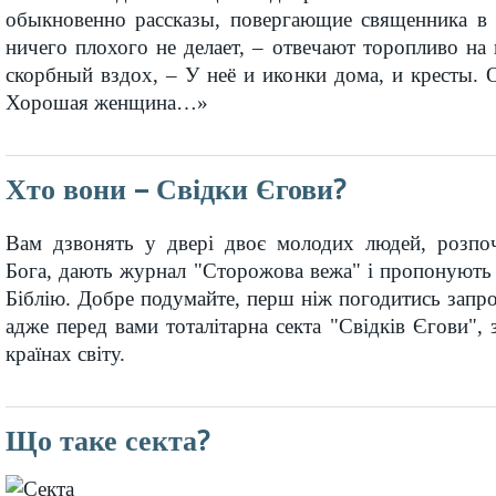
обыкновенно рассказы, повергающие священника в п
ничего плохого не делает, – отвечают торопливо н
скорбный вздох, – У неё и иконки дома, и кресты. 
Хорошая женщина…»
Хто вони – Свідки Єгови?
Вам дзвонять у двері двоє молодих людей, розпо
Бога, дають журнал "Сторожова вежа" і пропонують
Біблію. Добре подумайте, перш ніж погодитись запрос
адже перед вами тоталітарна секта "Свідків Єгови", 
країнах світу.
Що таке секта?