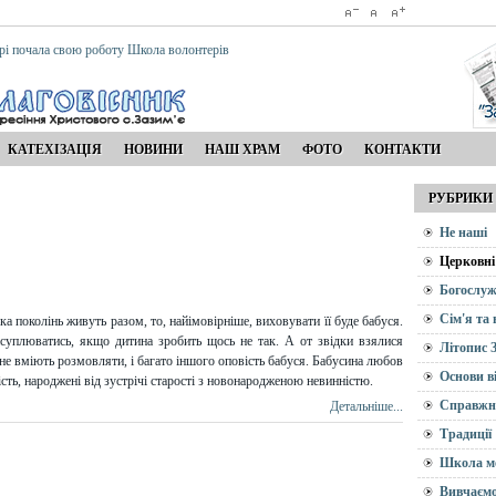
рі почала свою роботу Школа волонтерів
КАТЕХІЗАЦІЯ
НОВИНИ
НАШ ХРАМ
ФОТО
КОНТАКТИ
РУБРИКИ
Не наші
Церковні
Богослуж
Сім'я та
а поколінь живуть разом, то, найімовірніше, виховувати її буде бабуся.
суплюватись, якщо дитина зробить щось не так. А от звідки взялися
Літопис 
рі не вміють розмовляти, і багато іншого оповість бабуся. Бабусина любов
Основи в
ість, народжені від зустрічі старості з новонародженою невинністю.
Справжн
Детальніше...
Традиції
Школа м
Вивчаємо