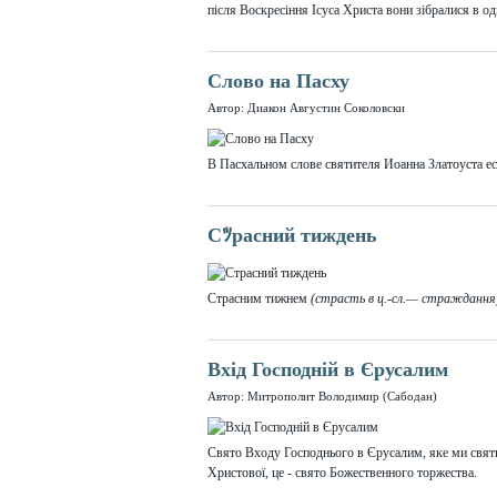
після Воскресіння Ісуса Христа вони зібралися в о
Слово на Пасху
Автор: Диакон Августин Соколовски
В Пасхальном слове святителя Иоанна Златоуста ест
Сﾂрасний тиждень
Страсним тижнем
(страсть в ц.-сл.— стражданн
Вхід Господній в Єрусалим
Автор: Митрополит Володимир (Сабодан)
Свято Входу Господнього в Єрусалим, яке ми свят
Христової, це - свято Божественного торжества.