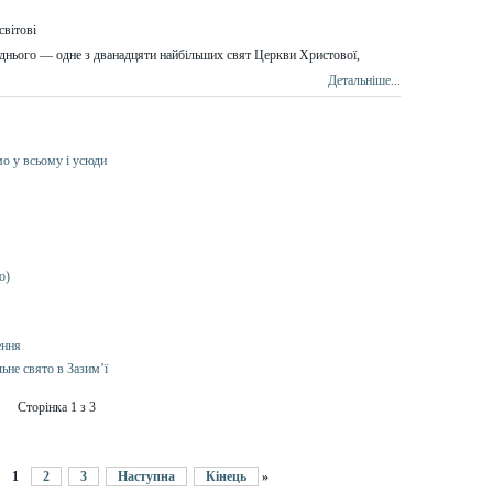
дн
ього
— одне
з дванадцяти найбільших свят Церкви Христово
ї
,
Детальніше...
мо у всьому і усюди
о)
ення
ьне свято в Зазим’ї
Сторінка 1 з 3
1
2
3
Наступна
Кінець
»