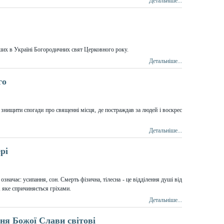
Детальніше...
ших в Україні Богородичних свят Церковного року.
Детальніше...
го
знищити спогади про священні місця, де постраждав за людей і воскрес
Детальніше...
рі
означає: усипання, сон. Смерть фізична, тілесна - це відділення душі від
а, яке спричиняється гріхами.
Детальніше...
ня Божої Слави світові