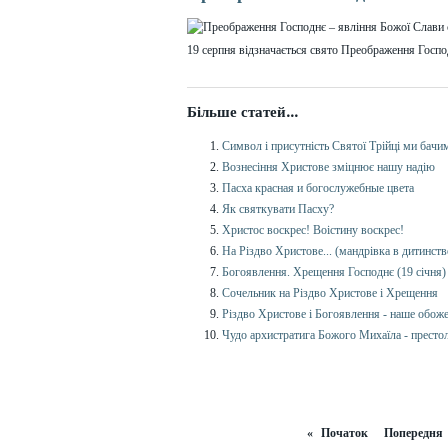
19 серпня в
і
дзнача
є
ться
свято
Преображення Госпо
Більше статей...
Символ і присутність Святої Трійці ми бачи
Вознесіння Христове зміцнює нашу надію
Пасха красная и богослужебные цвета
Як святкувати Пасху?
Христос воскрес! Воістину воскрес!
На Різдво Христове... (мандрівка в дитинств
Богоявлення. Хрещення Господнє (19 січня)
Сочельник на Різдво Христове і Хрещення
Різдво Христове і Богоявлення - наше обож
Чудо архистратига Божого Михаїла - престол
«
Початок
Попередня