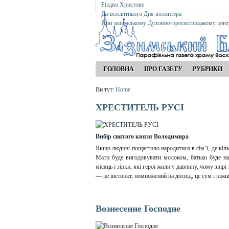
Різдво Христове
До всесвітнього Дня волонтера
При зазимському Духовно-просвітницькому цент
ГОЛОВНА
ПРО ГАЗЕТУ
РУБРИКИ
Ви тут:
Home
ХРЕСТИТЕЛЬ РУСІ
Вибір святого князя Володимира
Якщо людині пощастило народитися в сім’ї, де кільк
Мати буде вигодовувати молоком, батько буде на
місяць і зірки, які герої жили у давнину, чому зві
— це інстинкт, помножений на досвід, це сум і ніжн
Вознесение Господне