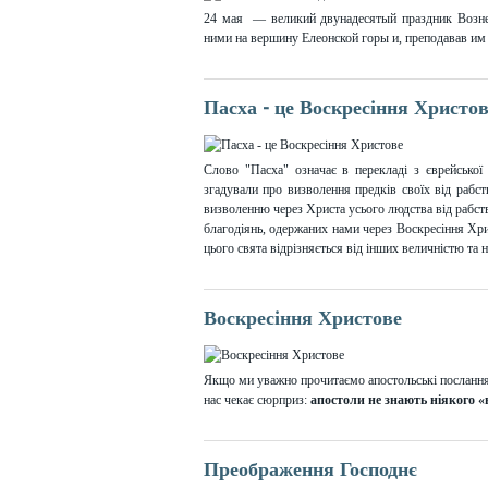
24 мая — великий двунадесятый праздник Вознес
ними на вершину Елеонской горы и, преподавав им С
Пасха - це Воскресіння Христо
Слово "Пасха" означає в перекладі з єврейської
згадували про визволення предків своїх від рабс
визволенню через Христа усього людства від рабст
благодіянь, одержаних нами через Воскресіння Хри
цього свята відрізняється від інших величністю та
Воскресіння Христове
Якщо ми уважно прочитаємо апостольські послання і
нас чекає сюрприз:
апостоли не знають ніякого 
Преображення Господнє