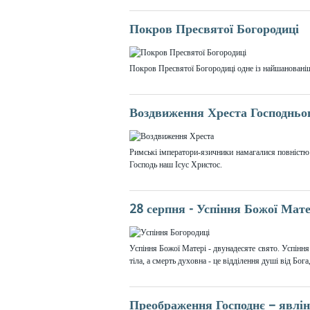
Покров Пресвятої Богородиці
Покров Пресвятої Богородиці одне із найшановані
Воздвиження Хреста Господньо
Римські імператори-язичники намагалися повністю 
Господь наш Ісус Христос.
28 серпня - Успіння Божої Мате
Успіння Божої Матері - двунадесяте свято. Успіння 
тіла, а смерть духовна - це відділення душі від Бог
Преображення Господнє – явлін