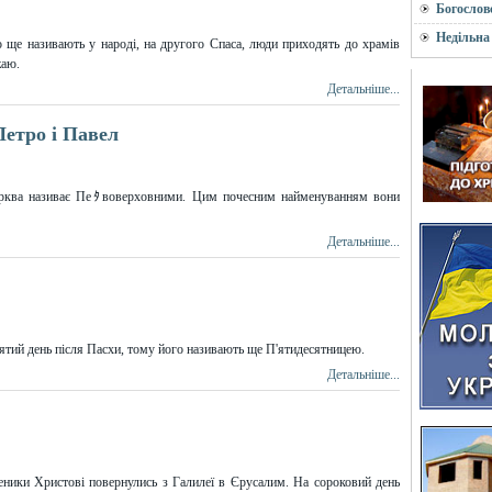
Богослов
Недільна
 ще називають у народі, на другого Спаса, люди приходять до храмів
жаю.
Детальніше...
Петро і Павел
ерква називає Пеﾀвоверховними. Цим почесним найменуванням вони
Детальніше...
сятий день після Пасхи, тому його називають ще П'ятидесятницею.
Детальніше...
еники Христові повернулись з Галилеї в Єрусалим. На сороковий день