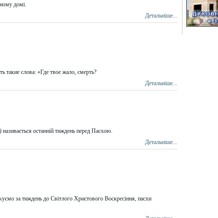
дному домі.
Детальніше...
ь такие слова: «Где твое жало, смерть?
Детальніше...
я)
називається останній тиждень перед Пасхою.
Детальніше...
куємо за тиждень до Світлого Христового Воскресіння, пасхи