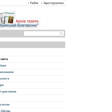
Увійти
Зареєструватися
 свята
іння
 виховання
Зазим'я
іри
і християни
олитви
 Біблію