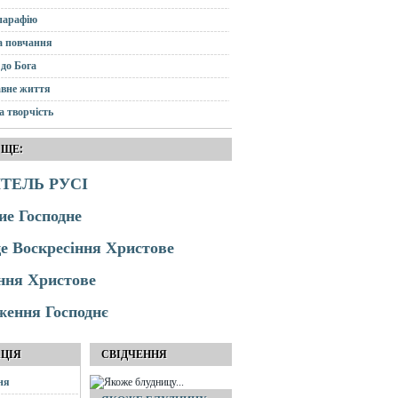
парафію
а повчання
до Бога
вне життя
а творчість
 ЩЕ:
ТЕЛЬ РУСІ
ие Господне
це Воскресіння Христове
ння Христове
ження Господнє
АЦІЯ
СВІДЧЕННЯ
ня