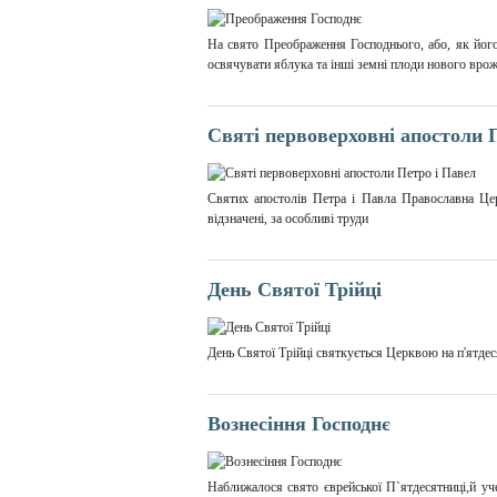
На свято Преображення Господнього, або, як його
освячувати яблука та інші земні плоди нового вро
Святі первоверховні апостоли 
Святих апостолів Петра і Павла Православна Ц
відзначені, за особливі труди
День Святої Трійці
День Святої Трійці святкується Церквою на п'ятде
Вознесіння Господнє
Наближалося свято єврейської П`ятдесятниці,й уч