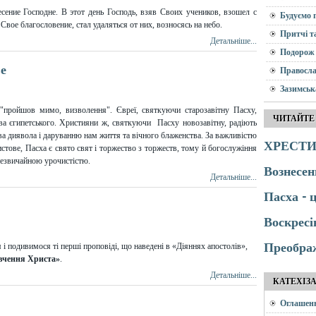
ение Господне. В этот день Господь, взяв Своих учеников, взошел с
Будуємо 
вое благословение, стал удаляться от них, возносясь на небо.
Притчі т
Детальніше...
Подорож 
ве
Правосла
Зазимськ
 "пройшов мимо, визволення". Євреї, святкуючи старозавітну Пасху,
ЧИТАЙТЕ
тва єгипетського. Християни ж, святкуючи Пасху новозавітну, радіють
ва диявола і даруванню нам життя та вічного блаженства. За важливістю
ХРЕСТИ
стове, Пасха є свято свят і торжество з торжеств, тому й богослужіння
 незвичайною урочистістю.
Вознесен
Детальніше...
Пасха - 
Воскресі
Преобра
 подивимося ті перші проповіді, що наведені в «Діяннях апостолів»,
«вчення Христа»
.
Детальніше...
КАТЕХІЗ
Оглашен