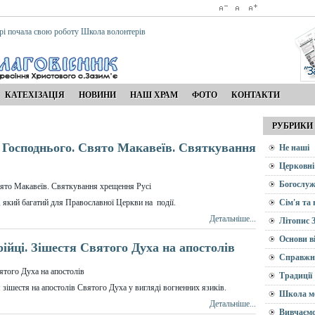
рі почала свою роботу Школа волонтерів
КАТЕХІЗАЦІЯ
НОВИНИ
НАШ ХРАМ
ФОТО
КОНТАКТИ
РУБРИКИ
 Господнього. Свято Макавеїв. Святкування
Не наші
Церковні
Богослуж
, який багатий для Православної Церкви на події.
Сім'я та
Детальніше...
Літопис 
Основи в
ійці. Зішестя Святого Духа на апостолів
Справжн
Традиції
 зішестя на апостолів Святого Духа у вигляді вогненних язиків.
Школа м
Детальніше...
Вивчаємо