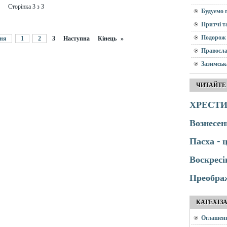
Сторінка 3 з 3
Будуємо 
Притчі т
Подорож 
ня
1
2
3
Наступна
Кінець
»
Правосла
Зазимськ
ЧИТАЙТЕ
ХРЕСТИ
Вознесен
Пасха - 
Воскресі
Преобра
КАТЕХІЗ
Оглашен