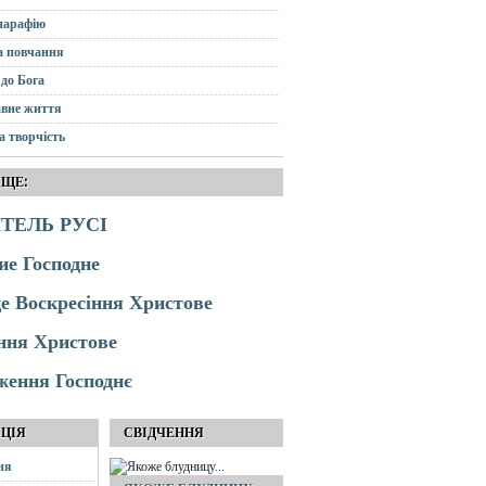
парафію
а повчання
до Бога
вне життя
а творчість
 ЩЕ:
ТЕЛЬ РУСІ
ие Господне
це Воскресіння Христове
ння Христове
ження Господнє
АЦІЯ
СВІДЧЕННЯ
ня