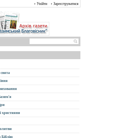
Увійти
Зареєструватися
 свята
іння
 виховання
Зазим'я
іри
і християни
олитви
 Біблію