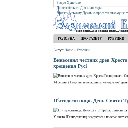
Різдво Христове
До всесвітнього Дня волонтера
При зазимському Духовно-просвітницькому цент
ГОЛОВНА
ПРО ГАЗЕТУ
РУБРИКИ
Ви тут:
Home
Рубрики
Винесення честних древ Хреста
хрещення Русі
14 серпня (1 серпня за церковним календарем) день
П’ятидесятниця. День Святої Тр
У свято П'ятидесятниці згадується і прославляється