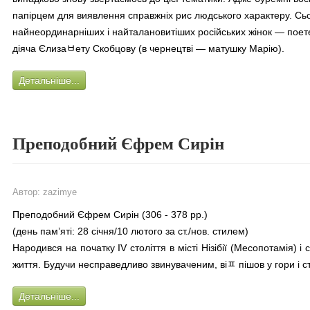
папірцем для виявлення справжніх рис людського характеру. Сьо
найнеординарніших і найталановитіших російських жінок — поете
діяча Єлизаﾲету Скобцову (в чернецтві — матушку Марію).
Детальніше...
Преподобний Єфрем Сирін
Автор:
zazimye
Преподобний Єфрем Сирін (306 - 378 рр.)
(день пам’яті: 28 січня/10 лютого за ст./нов. стилем)
Народився на початку IV століття в місті Нізібії (Месопотамія) 
життя. Будучи несправедливо звинуваченим, віﾽ пішов у гори і с
Детальніше...