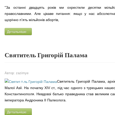
"За останні двадцять років ми охрестили десятки мільй
православними. Але цікаве питання: якщо у нас абсолютна 
щорічно п'ять мільйонів абортів,
Детальніше...
Святитель Григорій Палама
Автор:
zazimye
Святитель Григорій Палама, архі
Малої Азії. На початку XIV ст., під час одного з турецьких наше
Константинополя. Невдовзі батько праведника став великим сан
імператора Андроника II Палеолога.
Детальніше...