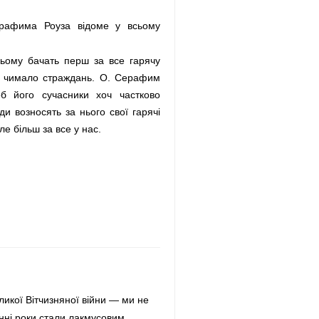
ерафима Роуза відоме у всьому
ньому бачать перш за все гарячу
ів чимало страждань. О. Серафим
б його сучасники хоч частково
ди возносять за нього свої гарячі
ле більш за все у нас.
ликої Вітчизняної війни — ми не
єнні роки стали лакмусовим