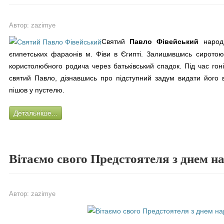
Автор:
zazimye
Святий
Павло Фівейський
народи
єгипетських фараонів м. Фіви в Єгипті. Залишившись сиротою,
користолюбного родича через батьківський спадок. Під час гоні
святий Павло, дізнавшись про підступний задум видати його в
пішов у пустелю.
Детальніше...
Вітаємо свого Предстоятеля з днем н
Автор:
zazimye