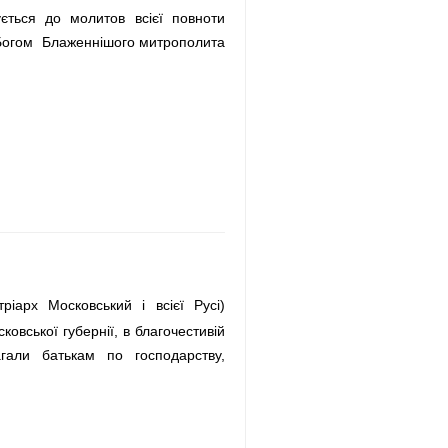
ється до молитов всієї повноти
 Богом Блаженнішого митрополита
ріарх Московський і всієї Русі)
овської губернії, в благочестивій
гали батькам по господарству,