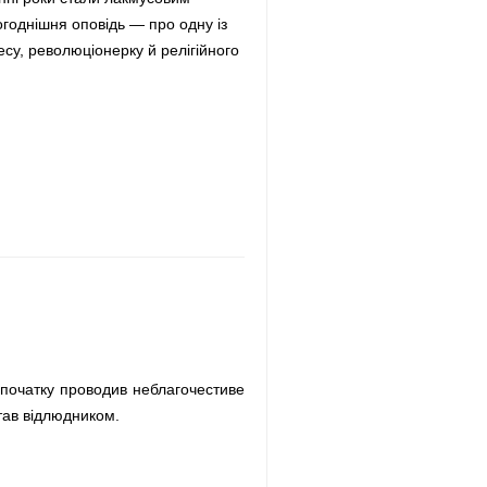
годнішня оповідь — про одну із
су, революціонерку й релігійного
і спочатку проводив неблагочестиве
тав відлюдником.