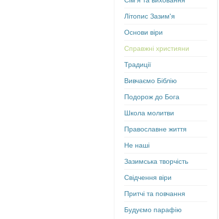
Сім'я та виховання
Літопис Зазим'я
Основи віри
Справжні християни
Традиції
Вивчаємо Біблію
Подорож до Бога
Школа молитви
Православне життя
Не наші
Зазимська творчість
Свідчення віри
Притчі та повчання
Будуємо парафію