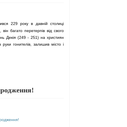
вся 229 року в давній столиці
 він багато перетерпів від свого
нь Декія (249 - 251) на християн
 руки гонителів, залишив місто і
ародження!