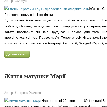
Автор:
zazimye
Ім'я о. С
Православному світі і не тільки.
Під впливом його книг люди рішуче змінюють своє життя. В 
любов до Істини, заради якої він помер для світу і перетерп
багато возлюбив: він жив, трудився і помер для того, що
просвітились світлом Православ'я. Тепер зі всіх кінців землі лю
молитви. Його почитають в Америці, Австралії, Західній Європі, а
Детальніше...
Життя матушки Марії
Автор:
Катерина Усачова
Напередодні 22 червня — 69-ї річниці Ве
випадково знову звертаємось до цієї тематики. Адже буремні во