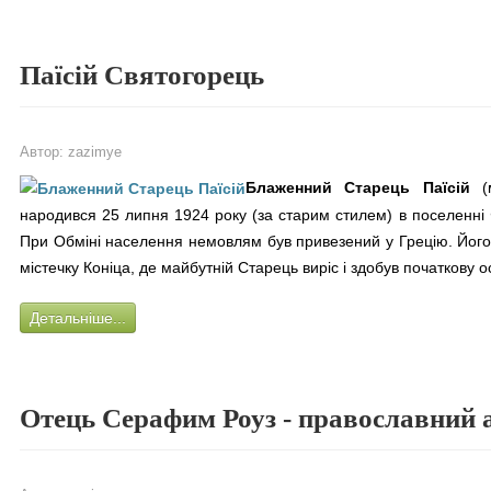
Паїсій Святогорець
Автор:
zazimye
Блаженний Старець Паїсій
(м
народився 25 липня 1924 року (за старим стилем) в поселенні Ф
При Обміні населення
немовлям був привезений у Грецію. Його
містечку Коніца, де майбутній Старець виріс і здобув початкову ос
Детальніше...
Отець Серафим Роуз - православний