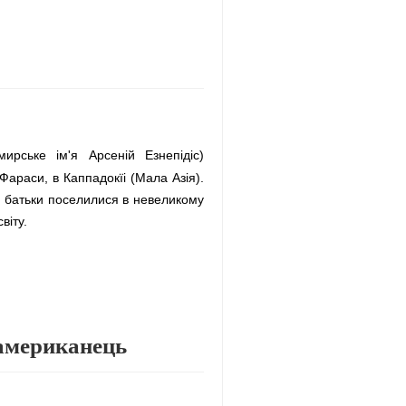
ирське ім'я Арсеній Езнепідіс)
араси, в Каппадокїі (Мала Азія).
 батьки поселилися в невеликому
віту.
 американець