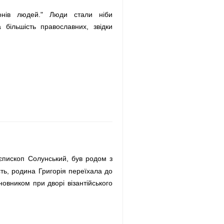
онів людей." Люди стали ніби
більшість православних, звідки
єпископ Солунський, був родом з
сть, родина Григорія переїхала до
овником при дворі візантійського