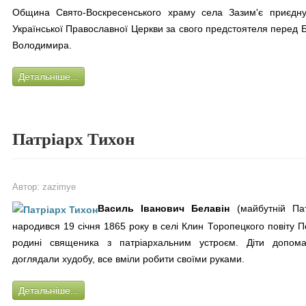
Община Свято-Воскресенського храму села Зазим'є приєдну
Української Православної Церкви за свого предстоятеля перед
Володимира.
Детальніше...
Патріарх Тихон
Автор:
zazimye
Василь Іванович Белавін
(майбутній Пат
народився 19 січня 1865 року в селі Клин Торопецкого повіту Пск
родині священика з патріархальним устроєм. Діти допома
доглядали худобу, все вміли робити своїми руками.
Детальніше...