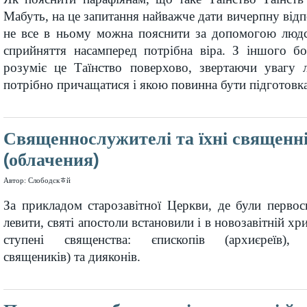
Мабуть, на це запитання найважче дати вичерпну відпо
не все в ньому можна пояснити за допомогою людсь
сприйняття насамперед потрібна віра. З іншого бо
розуміє це Таїнство поверхово, звертаючи увагу 
потрібно причащатися і якою повинна бути підготовк
Священнослужителі та їхні священні
(облачения)
Автор: Слободскﾾй
За прикладом старозавітної Церкви, де були перво
левити, святі апостоли встановили і в новозавітній хр
ступені священства: єпископів (архиєреїв), 
священиків) та дияконів.