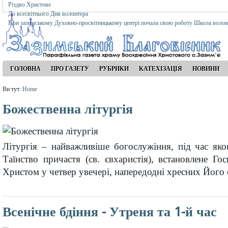
Різдво Христове
До всесвітнього Дня волонтера
При зазимському Духовно-просвітницькому центрі почала свою роботу Школа волон
ГОЛОВНА
ПРО ГАЗЕТУ
РУБРИКИ
КАТЕХІЗАЦІЯ
НОВИНИ
Ви тут:
Home
Божественна літургія
Літургія – найважливіше богослужіння, під час яко
Таїнство причастя (св. євхаристія), встановлене Г
Христом у четвер увечері, напередодні хресних Його
Всенічне бдіння - Утреня та 1-й час