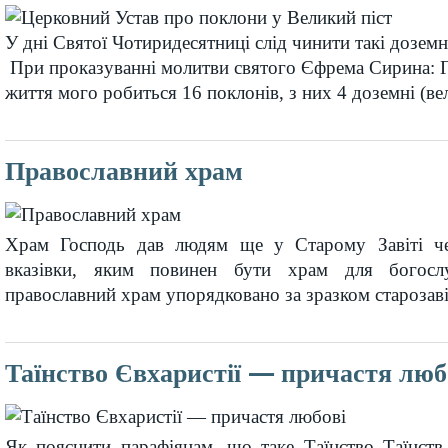
У дні Святої Чотиридесятниці слід чинити такі доземн
При проказуванні молитви святого Єфрема Сирина: Г
життя мого робиться 16 поклонів, з них 4 доземні (вел
Православний храм
Храм Господь дав людям ще у Старому Завіті ч
вказівки, яким повинен бути храм для богослу
православний храм упорядковано за зразком старозаві
Таїнство Євхаристії — причастя люб
Як пояснити парафіянам, що таке Таїнство Таїнств