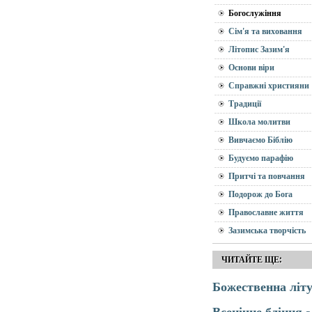
Богослужіння
Сім'я та виховання
Літопис Зазим'я
Основи віри
Справжні християни
Традиції
Школа молитви
Вивчаємо Біблію
Будуємо парафію
Притчі та повчання
Подорож до Бога
Православне життя
Зазимська творчість
ЧИТАЙТЕ ЩЕ:
Божественна літу
Всенічне бдіння -