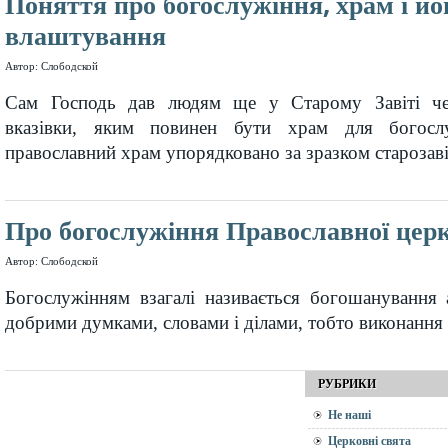
Поняття про богослужіння, храм і йо
влаштування
Автор: Слободской
Сам Господь дав людям ще у Старому Завіті ч
вказівки, яким повинен бути храм для богослу
православний храм упорядковано за зразком старозаві
Про богослужіння Православної цер
Автор: Слободской
Богослужінням взагалі називається богошанування
добрими думками, словами і ділами, тобто виконання 
РУБРИКИ
Не наші
Церковні свята