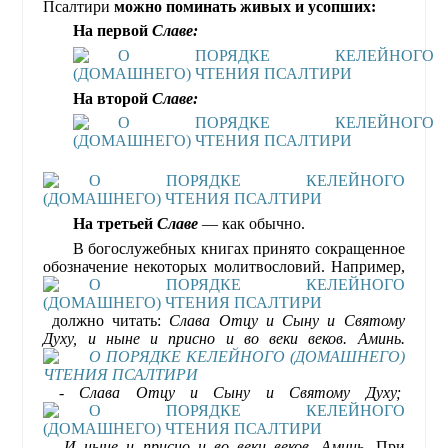
Псалтири
можно поминать живых и усопших:
На первой
Славе:
На второй
Славе:
На третьей
Славе
— как обычно.
В богослужебных книгах принято сокращенное
обозначение некоторых молитвословий. Например,
должно читать:
Слава Отцу и Сыну и Святому
Духу, и ныне и присно и во веки веков. Аминь.
- Слава Отцу и Сыну и Святому Духу;
- И ныне и присно и во веки веков. Аминь.
При