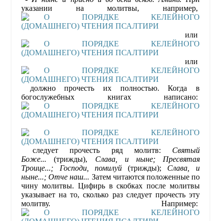
указании на молитвы, например,
или
или
должно прочесть их полностью. Когда в
богослужебных книгах написано:
следует прочесть ряд молитв:
Святый
Боже...
(трижды),
Слава, и ныне; Пресвятая
Троице...; Господи, помилуй
(трижды);
Слава, и
ныне...; Отче наш...
Затем читаются положенные по
чину молитвы. Цифирь в скобках после молитвы
указывает на то, сколько раз следует прочесть эту
молитву. Например: