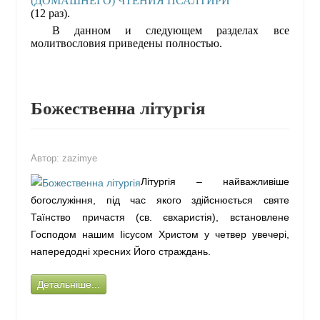
(12 раз).
В данном и следующем разделах все
молитвословия приведены полностью.
Божественна літургія
Автор:
zazimye
Літургія – найважливіше
богослужіння, під час якого здійснюється святе
Таїнство причастя (св. євхаристія), встановлене
Господом нашим Іісусом Христом у четвер увечері,
напередодні хресних Його страждань.
Детальніше...