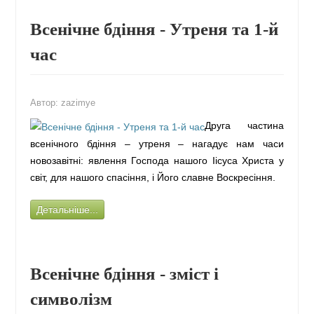
Всенічне бдіння - Утреня та 1-й
час
Автор:
zazimye
Друга частина
всенічного бдіння – утреня – нагадує нам часи
новозавітні: явлення Господа нашого Іісуса Христа у
світ, для нашого спасіння, і Його славне Воскресіння.
Детальніше...
Всенічне бдіння - зміст і
символізм