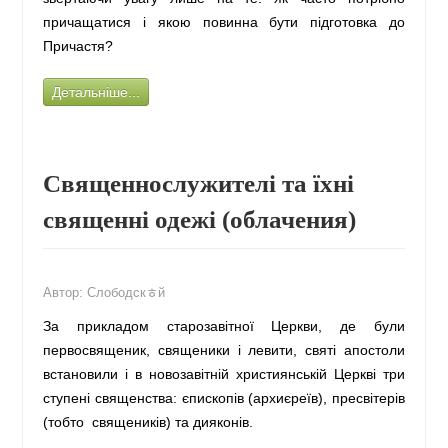
причащатися і якою повинна бути підготовка до
Причастя?
Детальніше...
Священнослужителі та їхні
священні одежі (облачения)
Автор:
Слободскﾾй
За прикладом старозавітної Церкви, де були
первосвященик, священики і левити, святі апостоли
встановили і в новозавітній християнській Церкві три
ступені священства: єпископів (архиєреїв), пресвітерів
(тобто священиків) та дияконів.