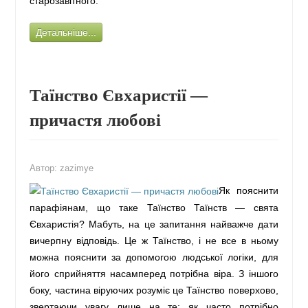
старозавітного.
Детальніше...
Таїнство Євхаристії —
причастя любові
Автор:
zazimye
Як пояснити
парафіянам, що таке Таїнство Таїнств — свята
Євхаристія? Мабуть, на це запитання найважче дати
вичерпну відповідь. Це ж Таїнство, і не все в ньому
можна пояснити за допомогою людської логіки, для
його сприйняття насамперед потрібна віра. З іншого
боку, частина віруючих розуміє це Таїнство поверхово,
звертаючи увагу лише на те: як часто потрібно