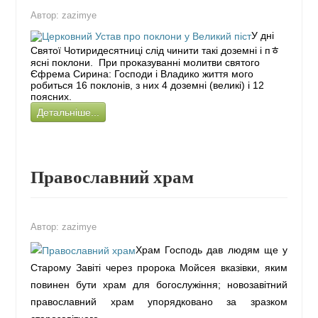
Автор:
zazimye
У дні
Святої Чотиридесятниці слід чинити такі доземні і пﾾ
ясні поклони. При проказуванні молитви святого
Єфрема Сирина: Господи і Владико життя мого
робиться 16 поклонів, з них 4 доземні (великі) і 12
поясних.
Детальніше...
Православний храм
Автор:
zazimye
Храм Господь дав людям ще у
Старому Завіті через пророка Мойсея вказівки, яким
повинен бути храм для богослужіння; новозавітний
православний храм упорядковано за зразком