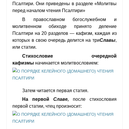
Псалтири. Они приведены в разделе «Молитвы
ШКОЛА МОЛИТВИ
перед началом чтения Псалтири»
ВИВЧАЄМО БІБЛІЮ
В православном богослужебном и
БУДУЄМО ПАРАФІЮ
молитвенном обиходе принято деление
ПРИТЧІ ТА ПОВЧАННЯ
Псалтири на 20 разделов — кафизм, каждая из
ПОДОРОЖ ДО БОГА
которых в свою очередь делится на три
Славы
,
или стати
и
.
ПРАВОСЛАВНЕ ЖИТТЯ
ЗАЗИМСЬКА ТВОРЧІСТЬ
Стихословие очередной
кафизмы
начинается молитвословием:
КАТЕХІЗАЦІЯ
ПІДГОТОВКА ДО ХРЕЩЕННЯ
БОГОСЛОВСЬКІ КУРСИ
Затем читается первая стати
я
.
НЕДІЛЬНА ШКОЛА ДЛЯ ДІТЕЙ
На первой
Славе,
после стихословия
ФОТОЛІТОПИС
первой статии, чтец произносит:
НОВИНИ
НАШ ХРАМ
КОНТАКТИ