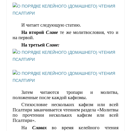
И читает следующую статию.
На второй
Славе
те же молитвословия, что и
на первой.
На третьей
Славе:
Затем читаются тропари и молитва,
положенные после каждой кафизмы.
Стихословие нескольких кафизм или всей
Псалтири заканчивается чтением раздела «Молитвы
по прочтении нескольких кафизм или всей
Псалтири».
На
Славах
во время келейного чтения