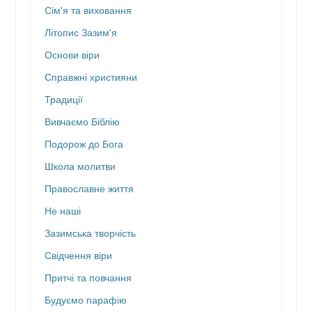
Сім'я та виховання
Літопис Зазим'я
Основи віри
Справжні християни
Традиції
Вивчаємо Біблію
Подорож до Бога
Школа молитви
Православне життя
Не наші
Зазимська творчість
Свідчення віри
Притчі та повчання
Будуємо парафію