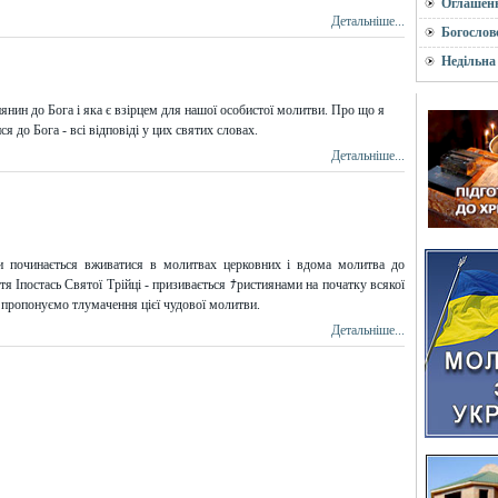
Оглашен
Детальніше...
Богослов
Недільна
янин до Бога і яка є взірцем для нашої особистої молитви. Про що я
 до Бога - всі відповіді у цих святих словах.
Детальніше...
и починається вживатися в молитвах церковних і вдома молитва до
 Іпостась Святої Трійці - призивається ﾅристиянами на початку всякої
і пропонуємо тлумачення цієї чудової молитви.
Детальніше...