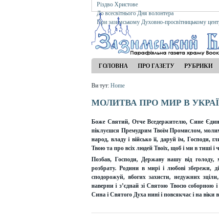
Різдво Христове
До всесвітнього Дня волонтера
При зазимському Духовно-просвітницькому цент
ГОЛОВНА
ПРО ГАЗЕТУ
РУБРИКИ
Ви тут:
Home
МОЛИТВА ПРО МИР В УКРАЇ
Боже Святий, Отче Вседержителю, Сине Єдино
піклуєшся Премудрим Твоїм Промислом, молим
народ, владу і військо її, даруй їм, Господи,
Твою та про всіх людей Твоїх, щоб і ми в тиші і
Позбав, Господи, Державу нашу від голоду, м
розбрату. Родини в мирі і любові збережи, д
сподорожуй, вбогих захисти, недужних зціли
наверни і з’єднай зі Святою Твоєю соборною і
Сина і Святого Духа нині і повсякчас і на віки в