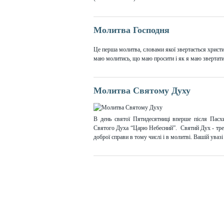
Молитва Господня
Це перша молитва, словами якої звертається христи
маю молитись, що маю просити і як я маю звертатися
Молитва Святому Духу
В день святої Пятидесятниці вперше після Пасх
Святого Духа “Царю Небесний”. Святий Дух - третя
доброї справи в тому числі і в молитві. Вашій уваз