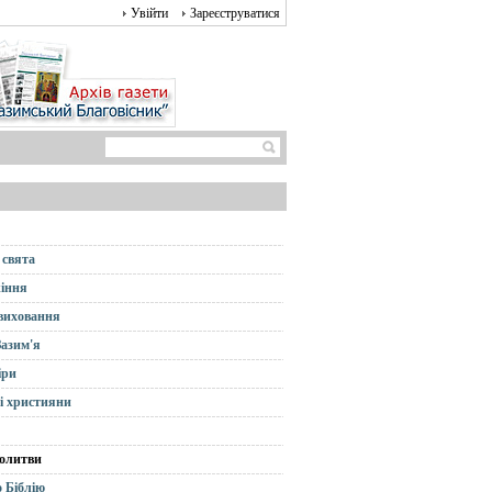
Увійти
Зареєструватися
 свята
іння
 виховання
Зазим'я
іри
і християни
олитви
 Біблію