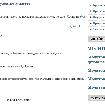
уховному житті
Будуємо 
Притчі т
и після нього не почнеться церковне життя, то саме Хрещення буде
Подорож 
Правосла
Детальніше...
Зазимськ
на
ЧИТАЙТЕ
МОЛИТВ
 уныния, любоначалия и празднословия не даждь ми.
Молитва
духовном
юбве, даруй ми рабу Твоему.
Молитва
Молитва
 и не осуждати брата моего, яко благословен еси во веки веков, аминь.
Молитва
КАТЕХІЗ
..... во веки веков, аминь.