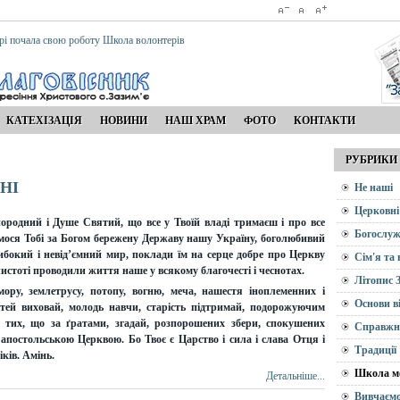
рі почала свою роботу Школа волонтерів
КАТЕХІЗАЦІЯ
НОВИНИ
НАШ ХРАМ
ФОТО
КОНТАКТИ
РУБРИКИ
НІ
Не наші
Церковні
родний і Душе Святий, що все у Твоїй владі тримаєш і про все
Богослуж
ося Тобі за Богом бережену Державу нашу Україну, боголюбивий
 глибокий і невід’ємний мир, поклади їм на серце добре про Церкву
Сім'я та
 чистоті проводили життя наше у всякому благочесті і чеснотах.
Літопис 
ору, землетрусу, потопу, вогню, меча, нашестя іноплеменних і
Основи в
ітей виховай, молодь навчи, старість підтримай, подорожуючим
, тих, що за ґратами, згадай, розпорошених збери, спокушених
Справжн
 апостольською Церквою. Бо Твоє є Царство і сила і слава Отця і
Традиції
іків. Амінь.
Школа м
Детальніше...
Вивчаємо