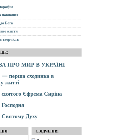
парафію
а повчання
до Бога
вне життя
а творчість
 ЩЕ:
А ПРО МИР В УКРАЇНІ
 — перша сходинка в
у житті
 святого Єфрема Сиріна
 Господня
 Святому Духу
АЦІЯ
СВІДЧЕННЯ