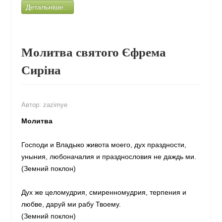
Детальніше...
ШКОЛА МОЛИТВИ
ВИВЧАЄМО БІБЛІЮ
БУДУЄМО ПАРАФІЮ
Молитва святого Єфрема
ПРИТЧІ ТА ПОВЧАННЯ
Сиріна
ПОДОРОЖ ДО БОГА
ПРАВОСЛАВНЕ ЖИТТЯ
ЗАЗИМСЬКА ТВОРЧІСТЬ
Автор:
zazimye
КАТЕХІЗАЦІЯ
Молитва
ПІДГОТОВКА ДО ХРЕЩЕННЯ
БОГОСЛОВСЬКІ КУРСИ
Господи и Владыко живота моего, дух праздности,
уныния, любоначалия и празднословия не даждь ми.
НЕДІЛЬНА ШКОЛА ДЛЯ ДІТЕЙ
(Земний поклон)
ФОТОЛІТОПИС
НОВИНИ
Дух же целомудрия, смиренномудрия, терпения и
НАШ ХРАМ
любве, даруй ми рабу Твоему.
(Земний поклон)
КОНТАКТИ