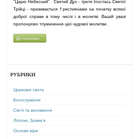
“Царю Небесний”. Святий Дух - третя Іпостась Святої
Трійці - призивається ﾅристиянами на початку всякої
доброї справи в тому числі і в молитві. Вашій увазі
пропонуємо тлумачення цієї чудової молитви.
Детальніше...
РУБРИКИ
Церковні свята
Богослужіння
Сім'я та виховання
Літопис Зазим'я
Основи віри