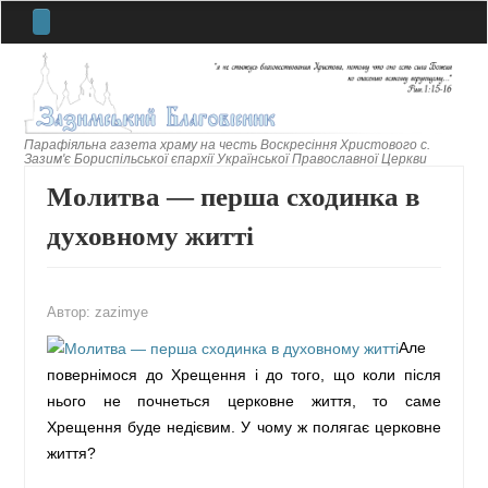
ГОЛОВНА
ПРО ГАЗЕТУ
Парафіяльна газета храму на честь Воскресіння Христового с.
Зазим'є Бориспільської єпархії Української Православної Церкви
РЕДАКЦІЯ
Молитва — перша сходинка в
ONLINE-АРХІВ ГАЗЕТИ
РУБРИКИ
духовному житті
НЕ НАШІ
ЦЕРКОВНІ СВЯТА
Автор:
zazimye
БОГОСЛУЖІННЯ
Але
СІМ'Я ТА ВИХОВАННЯ
повернімося до Хрещення і до того, що коли після
ЛІТОПИС ЗАЗИМ'Я
нього не почнеться церковне життя, то саме
ОСНОВИ ВІРИ
Хрещення буде недієвим. У чому ж полягає церковне
життя?
СПРАВЖНІ ХРИСТИЯНИ
ТРАДИЦІЇ