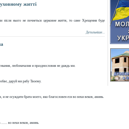
уховному житті
и після нього не почнеться церковне життя, то саме Хрещення буде
Детальніше...
на
 уныния, любоначалия и празднословия не даждь ми.
юбве, даруй ми рабу Твоему.
 и не осуждати брата моего, яко благословен еси во веки веков, аминь.
..... во веки веков, аминь.