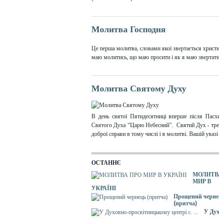
Молитва Господня
Це перша молитва, словами якої звертається христи
маю молитись, що маю просити і як я маю звертатися
Молитва Святому Духу
В день святої Пятидесятниці вперше після Пасх
Святого Духа “Царю Небесний”. Святий Дух - третя
доброї справи в тому числі і в молитві. Вашій уваз
ОСТАННЄ
МОЛИТВ
МИР В
УКРАЇНІ
Прощений черне
(притча)
У Дух