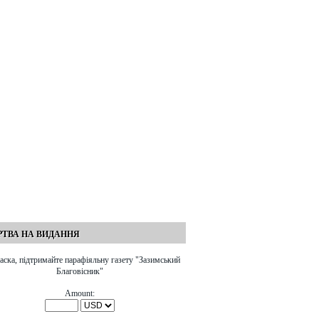
пережитих святими, на
документ поширювався у
переслідуваннях, тортурах і
самвидаві ще в 1960-х роках,
вигнанні, що їх вони зазнали
як свідчення нечесності
заради Христа:
антирелігійної пропаганди.
Академік Белецький наочно
показав, що творці наукового
атеїзму були не ﾲченими, а
невігласами. Серед бійців
ідеологічного фронту, що
боролися з релігією, не було
жодного справжнього вченого.
ТВА НА ВИДАННЯ
аска, підтримайте парафіяльну газету "Зазимський
Благовісник"
Amount: