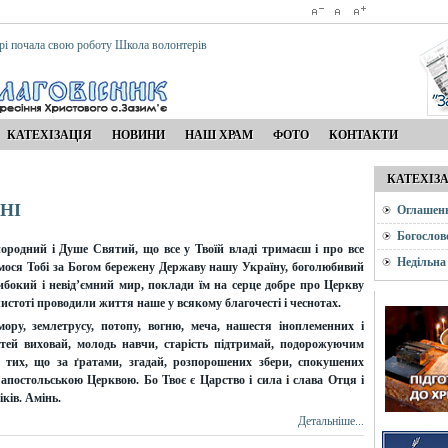
рі почала свою роботу Школа волонтерів
КАТЕХІЗАЦІЯ
НОВИНИ
НАШ ХРАМ
ФОТО
КОНТАКТИ
КАТЕХІЗ
НІ
Оглашен
Богослов
родний і Душе Святий, що все у Твоїй владі тримаєш і про все
Недільна
ося Тобі за Богом бережену Державу нашу Україну, боголюбивий
 глибокий і невід’ємний мир, поклади їм на серце добре про Церкву
 чистоті проводили життя наше у всякому благочесті і чеснотах.
ору, землетрусу, потопу, вогню, меча, нашестя іноплеменних і
ітей виховай, молодь навчи, старість підтримай, подорожуючим
, тих, що за ґратами, згадай, розпорошених збери, спокушених
 апостольською Церквою. Бо Твоє є Царство і сила і слава Отця і
іків. Амінь.
Детальніше...