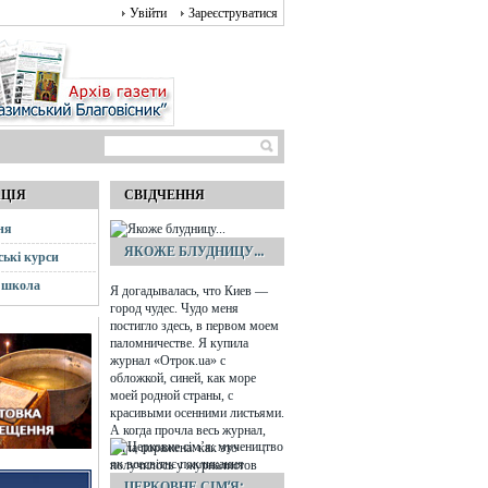
Увійти
Зареєструватися
АЦІЯ
СВІДЧЕННЯ
ня
ЯКОЖЕ БЛУДНИЦУ...
ські курси
 школа
Я догадывалась, что Киев —
город чудес. Чудо меня
постигло здесь, в первом моем
паломничестве. Я купила
журнал «Отрок.ua» с
обложкой, синей, как море
моей родной страны, с
красивыми осенними листьями.
А когда прочла весь журнал,
была поражена: как это
получилось у журналистов
сделать номер специально для
ЦЕРКОВНЕ СІМ’Я: ...