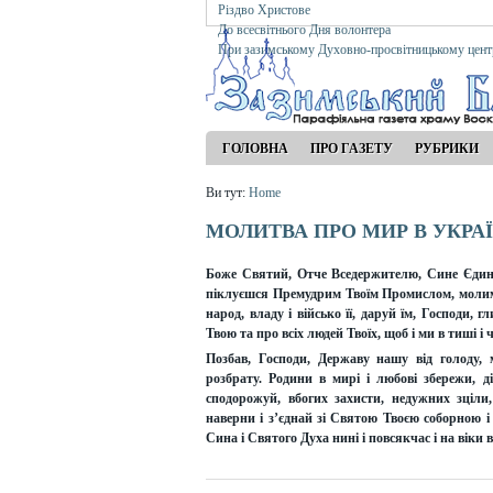
Різдво Христове
До всесвітнього Дня волонтера
При зазимському Духовно-просвітницькому цент
ГОЛОВНА
ПРО ГАЗЕТУ
РУБРИКИ
Ви тут:
Home
МОЛИТВА ПРО МИР В УКРАЇ
Боже Святий, Отче Вседержителю, Сине Єдино
піклуєшся Премудрим Твоїм Промислом, молим
народ, владу і військо її, даруй їм, Господи,
Твою та про всіх людей Твоїх, щоб і ми в тиші і
Позбав, Господи, Державу нашу від голоду, м
розбрату. Родини в мирі і любові збережи, д
сподорожуй, вбогих захисти, недужних зціли
наверни і з’єднай зі Святою Твоєю соборною і
Сина і Святого Духа нині і повсякчас і на віки в