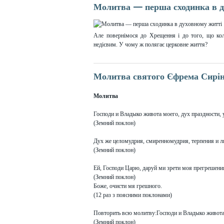
Молитва — перша сходинка в д
Але повернімося до Хрещення і до того, що кол
недієвим. У чому ж полягає церковне життя?
Молитва святого Єфрема Сирі
Молитва
Господи и Владыко живота моего, дух праздности,
(Земний поклон)
Дух же целомудрия, смиренномудрия, терпения и л
(Земний поклон)
Ей, Господи Царю, даруй ми зрети моя прегрешения,
(Земний поклон)
Боже, очисти мя грешного.
(12 раз з поясними поклонами)
Повторить всю молитву:Господи и Владыко живота ..
(Земний поклон)