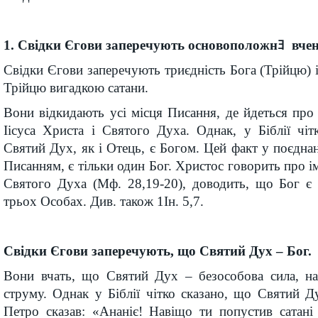
1. Свідки Єгови заперечують осново­положнﾖ вченн
Свідки Єгови заперечують триєдність Бога (Трійцю) 
Трійцю вигадкою сатани.
Вони відкидають усі місця Писання, де йдеться пр
Іісуса Христа і Святого Духа. Однак, у Біблії чі
Святий Дух, як і Отець, є Богом. Цей факт у поєднан
Писанням, є тільки один Бог. Христос говорить про ім
Святого Духа (Мф. 28,19-20), доводить, що Бог є 
трьох Особах. Див. також 1Ін. 5,7.
Свідки Єгови заперечують, що Святий Дух – Бог.
Вони вчать, що Святий Дух – безособова сила, на
струму. Однак у Біблії чітко сказано, що Святий Ду
Петро сказав: «Ананіє! Навіщо ти попустив сатані