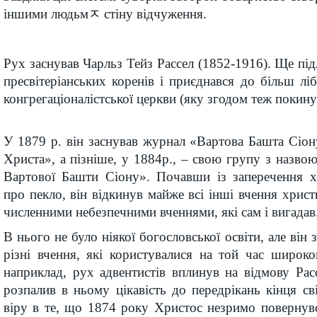
іншими людьмﾸ стіну відчуження.
Рух заснував Чарльз Тейз Рассел (1852-1916). Ще підл
пресвітеріанських коренів і приєднався до більш лі
конгрегаціоналістської церкви (яку згодом теж покину
У 1879 р. він заснував журнал «Вартова Башта Сіону
Христа», а пізніше, у 1884р., – свою групу з назв
Вартової Башти Сіону». Почавши із заперечення хр
про пекло, він відкинув майже всі інші вчення христ
численними небезпечними вченнями, які сам і вигадав
В нього не було ніякої богословської освіти, але він 
різні вчення, які користувалися на той час широк
наприклад, рух адвентистів вплинув на відмову Расс
розпалив в ньому цікавість до передрікань кінця сві
віру в те, що 1874 року Христос незримо повернувс