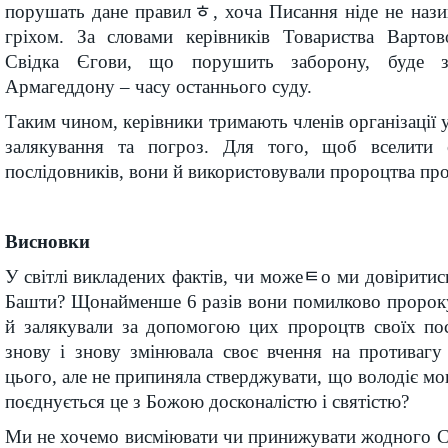
порушать дане правилﾾ, хоча Писання ніде не нази
гріхом. За словами керівників Товариства Вартов
Свідка Єгови, що порушить заборону, буде 
Армагеддону – часу останнього суду.
Таким чином, керівники тримають членів організації 
залякування та погроз. Для того, щоб вселити 
послідовників, вони й використовували пророцтва про 
Висновки
У світлі викладених фактів, чи можеﾼо ми довіритис
Башти? Щонайменше 6 разів вони помилково пророку
й залякували за допомогою цих пророцтв своїх пос
знову і знову змінювала своє вчення на противагу
цього, але не припиняла стверджувати, що володіє мо
поєднується це з Божою досконалістю і святістю?
Ми не хочемо висміювати чи принижувати жодного С