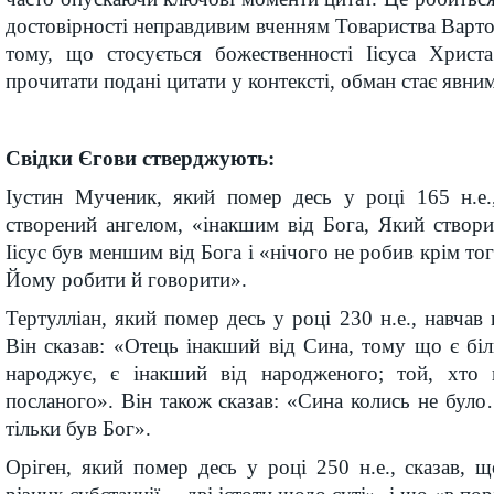
достовірності неправдивим вченням Товариства Варто
тому, що стосується божественності Іісуса Христ
прочитати подані цитати у контексті, обман стає явним
Свідки Єгови стверджують:
Іустин Мученик, який помер десь у році 165 н.е.,
створений ангелом, «інакшим від Бога, Який створи
Іісус був меншим від Бога і «нічого не робив крім т
Йому робити й говорити».
Тертулліан, який помер десь у році 230 н.е., навчав
Він сказав: «Отець інакший від Сина, тому що є біл
народжує, є інакший від народженого; той, хто 
посланого». Він також сказав: «Сина колись не бул
тільки був Бог».
Оріген, який помер десь у році 250 н.е., сказав, 