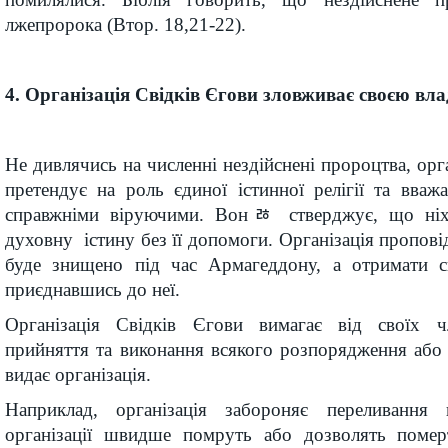
лжепророка (Втор. 18,21-22).
4. Організація Свідків Єгови зловживає своєю вл
Не дивлячись на численні нездійснені пророцтва, орг
претендує на роль єдиної істинної релігії та вважа
справжніми віруючими. Вонﾰ стверджує, що ніхт
духовну істину без її допомоги. Організація проповід
буде знищено під час Армагеддону, а отримати с
приєднавшись до неї.
Організація Свідків Єгови вимагає від своїх чл
прийняття та виконання всякого розпорядження або т
видає організація.
Наприклад, організація забороняє переливання 
організації швидше помруть або дозволять помер