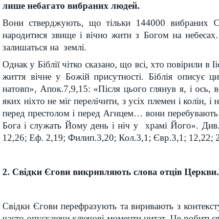
лише небагато вибраних людей.
Вони стверджують, що тільки 144000 вибраних С
народитися звище і вічно жити з Богом на небесах
залишаться на землі.
Однак у Біблії чітко сказано, що всі, хто повірили в 
життя вічне у Божій присутності. Біблія описує ц
натовп», Апок.7,9,15: «Після цього глянув я, і ось, в
яких ніхто не міг перелічити, з усіх племен і колін, і 
перед престолом і перед Агнцем… вони перебувають
Бога і служать Йому день і ніч у храмі Його». Див. 
12,26; Еф. 2,19; Филип.3,20; Кол.3,1; Євр.3,1; 12,22; 
2. Свідки Єгови викривляють слова отців Церкви.
Свідки Єгови перефразують та виривають з контекст
часто опускаючи ключові моменти цитат. Це робиться