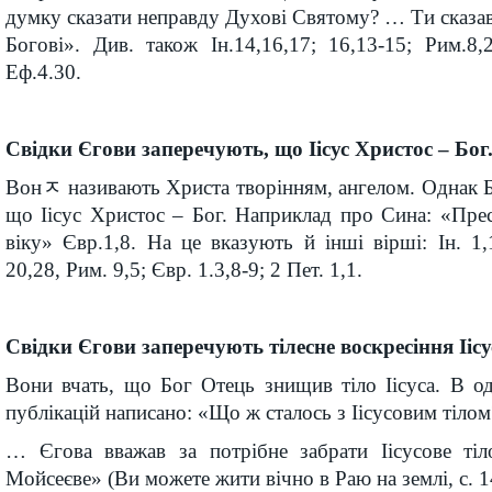
думку сказати неправду Духові Святому? … Ти сказав
Богові». Див. також Ін.14,16,17; 16,13-15; Рим.8,2
Еф.4.30.
Свідки Єгови заперечують, що Іісус Христос – Бог
Вонﾸ називають Христа творінням, ангелом. Однак Бі
що Іісус Христос – Бог. Наприклад про Сина: «Прес
віку» Євр.1,8. На це вказують й інші вірші: Ін. 1,1
20,28, Рим. 9,5; Євр. 1.3,8-9; 2 Пет. 1,1.
Свідки Єгови заперечують тілесне воскре­сіння Ііс
Вони вчать, що Бог Отець знищив тіло Іісуса. В од
публікацій написано: «Що ж сталось з Іісусовим тілом
… Єгова вважав за потрібне забрати Іісусове тіл
Мойсеєве» (Ви можете жити вічно в Раю на землі, с. 1