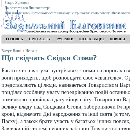
Різдво Христове
До всесвітнього Дня волонтера
При зазимському Духовно-просвітницькому центрі почала свою роботу Школа волон
ГОЛОВНА
ПРО ГАЗЕТУ
РУБРИКИ
КАТЕХІЗАЦІЯ
НОВИНИ
Ви тут:
Home
Не наші
Що свідчать Свідки Єгови?
Багато хто з вас уже зустрічався з ними на порогах св
вони приходять, щоб розповідати своє «євангеліє». Ор
представляють ці люди, називається Товариством Вар
приділяє особливу увагу передріканню подій останньог
помилково провіщала дату кінця світу. Товариство Ва
велику владу над Свідками Єгови, забороняючи їм п
крові, відзначати Дні народження та інші свята (в тому
Пасху), а також брати участь у багатьох інших повся
Завдяки цій системі суворих заборон Товариство ств