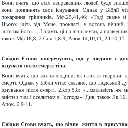
Вони вчать, що всіх неправедних людей буде знище
вони припинять своє існування. Однак у Біблії чі
покарання грішників. Мф.25,41,46: «Тоді скаже й 
Нього: ідіть від Мене, прокляті, у вогонь вічний,
ангелам його. …І підуть ці на вічні муки, а праведник
також Мф.18,8; 2 Сол.1,8-9; Апок.14,10,11; 20,10,15.
Свідки Єгови заперечують, що у людини є дух
існувати після смерті тіла.
Вони вчать, що життя людини, як і життя тварини, 
смерті. Однак у Біблії чітко сказано, що людський 
існування після смерті. 2Кор.5,8: «...сміливість же
вийти з тіла і оселитися в Господа». Див. також Лк.16
Апок. 6,9-11.
Свідки Єгови вчать, що вічне життя в присутно