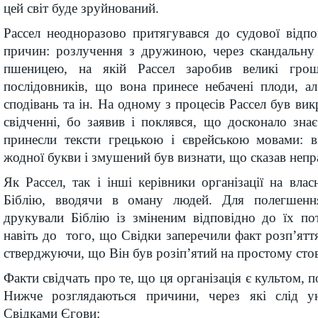
цей світ буде зруйнований.
Рассел неодноразово притягувався до судової відп
причин: розлучення з дружиною, через скандальну 
пшеницею, на якій Рассел заробив великі грош
послідовників, що вона принесе небачені плоди, а
сподівань та ін. На одному з процесів Рассел був ви
свідченні, бо заявив і поклявся, що досконало зна
принесли тексти грецькою і єврейською мовами: в
жодної букви і змушений був визнати, що сказав непр
Як Рассел, так і інші керівники організації на вла
Біблію, вводячи в оману людей. Для полегшенн
друкували Біблію із зміненим відповідно до їх по
навіть до того, що Свідки заперечили факт розп’яття
стверджуючи, що Він був розіп’ятий на простому стов
Факти свідчать про те, що ця організація є культом, 
Нижче розглядаються причини, через які слід ун
Свідками Єгови: