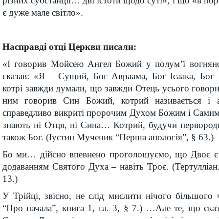
різних субстанції… дві істоти щодо суті», і що «в пор
є дуже мале світло».
Насправді отці Церкви писали:
«І говорив Мойсею Ангел Божий у полум’ї вогнян
сказав: «Я – Сущий, Бог Авраама, Бог Ісаака, Бог
котрі завжди думали, що завжди Отець усього говорив
ним говорив Син Божий, котрий називається і а
справедливо викриті пророчим Духом Божим і Самим
знають ні Отця, ні Сина… Котрий, будучи перворо
також Бог. (Іустин Мученик “Перша апологія”, § 63.)
Бо ми… дійсно впевнено проголошуємо, що Двоє є Б
додаванням Святого Духа – навіть Троє. (Тертулліан.
13.)
У Трійці, звісно, не слід мислити нічого більшого
“Про начала”, книга 1, гл. 3, § 7.) …Але те, що ска