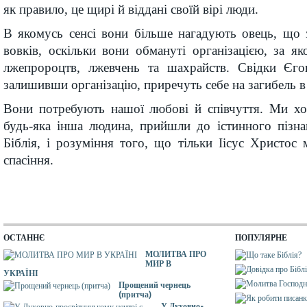
як правило, це щирі й віддані своїй вірі люди.
В якомусь сенсі вони більше нагадують овець, що 
вовків, оскільки вони обмануті організацією, за яко
лжепророцтв, лжевчень та шахрайств. Свідки Єго
залишивши організацію, приречуть себе на загибель 
Вони потребують нашої любові й співчуття. Ми хо
будь-яка інша людина, прийшли до істинного пізна
Біблія, і розуміння того, що тільки Іісус Христос
спасіння.
ОСТАННЄ
ПОПУЛЯРНЕ
МОЛИТВА ПРО
МИР В
УКРАЇНІ
Прощений чернець
(притча)
У Духовно-