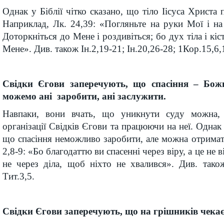
Однак у Біблії чітко сказано, що тіло Іісуса Христа
Наприклад, Лк. 24,39: «Погляньте на руки Мої і н
Доторкніться до Мене і роздивіться; бо дух тіла і кіс
Мене». Див. також Ін.2,19-21; Ін.20,26-28; 1Кор.15,6,
Свідки Єгови заперечують, що спасіння – Бож
можемо ані заробити, ані заслужити.
Навпаки, вони вчать, що уникнути суду можна
організації Свідків Єгови та працюючи на неї. Однак у
що спасіння неможливо заробити, але можна отримати
2,8-9: «Бо благодаттю ви спасенні через віру, а це не в
не через діла, щоб ніхто не хвалився». Див. також
Тит.3,5.
Свідки Єгови заперечують, що на грішників чекає