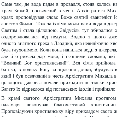
Саме там, де вода падає в провалля, стояв колись
храм Божий, посвячений в честь Архістратига Миха
краях проповідував слово Боже святий євангеліст І
апостол Филип. Тож за їхніми молитвами вода в дже
Святим і стала цілющою. Звідусіль тут збиралися 
оздоровлювалися від недуги. Водою з цього джер
одного знатного грека з Лаодикії, яка невиліковно хво
була глухонімою. Коли вона напилася води з джерела,
але й отримала дар мови, і першими словами, які 
”Великий Бог християнський”. Вся сім'я прийняла 
батько, в подяку Богу за зцілення дочки, збудував
який і був освячений в честь Архістратига Михаїла в
цілющого джерела почали приходити не тільки христ
Багато їх відреклося від поганських ідолів і прийняло
В храмі святого Архістратига Михаїла протягом
паламаря виконував благочестивий християн
Проповідуючи християнську віру прикладом свого ж