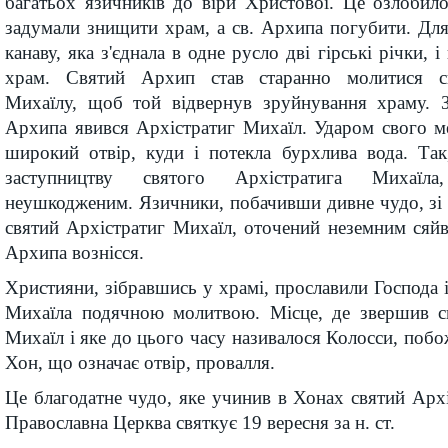
багатьох язичників до віри Христової. Це озлобил
задумали знищити храм, а св. Архипа погубити. Дл
канаву, яка з'єднала в одне русло дві гірські річки, 
храм. Святий Архип став старанно молитися с
Михаїлу, щоб той відвернув зруйнування храму. 
Архипа явився Архістратиг Михаїл. Ударом свого ме
широкий отвір, куди і потекла бурхлива вода. Та
заступництву святого Архістратига Михаїл
неушкодженим. Язичники, побачивши дивне чудо, зі 
святий Архістратиг Михаїл, оточений неземним сяй
Архипа вознісся.
Християни, зібравшись у храмі, прославили Господа і
Михаїла подячною молитвою. Місце, де звершив с
Михаїл і яке до цього часу називалося Колосси, побо
Хон, що означає отвір, провалля.
Це благодатне чудо, яке учинив в Хонах святий Архі
Православна Церква святкує 19 вересня за н. ст.