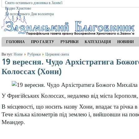
Свято останнього дзвоника в Зазим'ї
Різдво Христове
До всесвітнього Дня волонтера
ГОЛОВНА
ПРО ГАЗЕТУ
РУБРИКИ
КАТЕХІЗАЦІЯ
НОВИНИ
Ви тут:
Home
Рубрики
Церковні свята
19 вересня. Чудо Архістратига Божог
Колоссах (Хони)
У Фригійських Колоссах, недалеко від міста Ієрополя, 
В місцевості, що носить назву Хони, впадає та річка в
Тече кілька кілометрів під землею і, вийшовши на пов
Меандер.