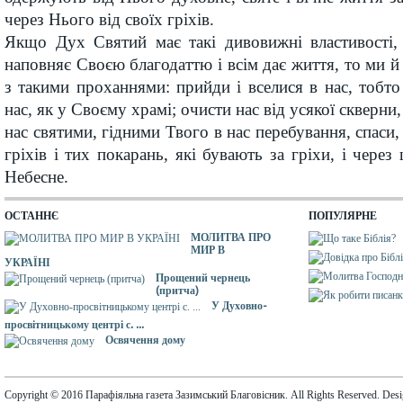
через Нього від своїх гріхів.
Якщо Дух Святий має такі дивовижні властивості, 
наповняє Своєю благодаттю і всім дає життя, то ми й
з такими проханнями: прийди і вселися в нас, тобто
нас, як у Своєму храмі; очисти нас від усякої скверни,
нас святими, гідними Твого в нас перебування, спаси,
гріхів і тих покарань, які бувають за гріхи, і чере
Небесне.
ОСТАННЄ
ПОПУЛЯРНЕ
МОЛИТВА ПРО
МИР В
УКРАЇНІ
Прощений чернець
(притча)
У Духовно-
просвітницькому центрі с. ...
Освячення дому
Copyright © 2016 Парафіяльна газета Зазимський Благовісник. All Rights Reserved. Des