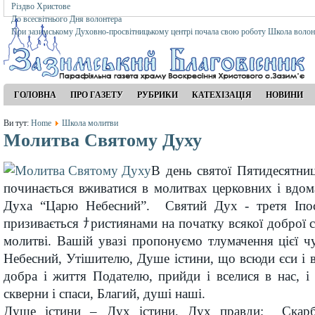
Різдво Христове
До всесвітнього Дня волонтера
При зазимському Духовно-просвітницькому центрі почала свою роботу Школа волон
ГОЛОВНА
ПРО ГАЗЕТУ
РУБРИКИ
КАТЕХІЗАЦІЯ
НОВИНИ
Ви тут:
Home
Школа молитви
Молитва Святому Духу
В день святої Пятидесятни
починається вживатися в молитвах церковних і вдо
Духа “Царю Небесний”. Святий Дух - третя Іпост
призивається ﾅристиянами на початку всякої доброї с
молитві. Вашій увазі пропонуємо тлумачення цієї 
Небесний, Утішителю, Душе істини, що всюди єси і 
добра і життя Подателю, прийди і вселися в нас, і 
скверни і спаси, Благий, душі наші.
Душе істини – Дух істини, Дух правди; Скарб