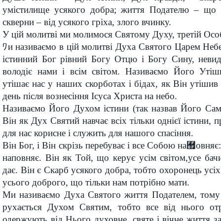
умістилище усякого добра; життя Подателю – що д
скверни – від усякого гріха, злого вчинку.
У цій молитві ми молимося Святому Духу, третій Особ
ﾜи називаємо в цій молитві Духа Святого Царем Неб
істинний Бог рівний Богу Отцю і Богу Сину, неви
володіє нами і всім світом. Називаємо Його Уті
утішає нас у наших скорботах і бідах, як Він утішив 
день після вознесіння Ісуса Христа на небо.
Називаємо Його Духом істини (так назвав Його Сам
Він як Дух Святий навчає всіх тільки однієї істини, п
для нас корисне і служить для нашого спасіння.
Він Бог, і Він скрізь перебуває і все Собою на﾿овняє
наповняє. Він як Той, що керує усім світом,усе бачи
дає. Він є Скарб усякого добра, тобто охоронець усі
усього доброго, що тільки нам потрібно мати.
Ми називаємо Духа Святого життя Подателем, тому 
рухається Духом Святим, тобто все від нього от
одержують від Нього духовне, святе і вічне життя 