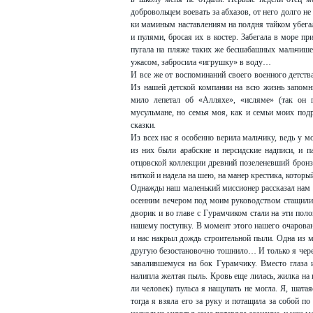
добровольцем воевать за абхазов, от него долго н
ки маминым наставлениям на полдня тайком убегал
и пулями, бросая их в костер. Забегала в море пр
пугала на пляже таких же бесшабашных мальчишек
ужасом, забросила «игрушку» в воду…
И все же от воспоминаний своего военного детств
Из нашей детской компании на всю жизнь запомн
мило лепетал об «Алляхе», «исляме» (так он 
мусульмане, но семья моя, как и семьи моих по
сказки.
Из всех нас я особенно верила мальчику, ведь у 
из них были арабские и персидские надписи, и 
отцовской коллекции древний позеленевший брон
ниткой и надела на шею, на манер крестика, которы
Однажды наш маленький миссионер рассказал нам 
осенним вечером под моим руководством стащили 
дворик и во главе с Гурамчиком стали на эти пол
нашему поступку. В момент этого нашего очарован
и нас накрыл дождь строительной пыли. Одна из м
другую безостановочно тошнило… И только я через
завалившемуся на бок Гурамчику. Вместо глаза 
налипла желтая пыль. Кровь еще лилась, жилка на 
ли человек) пульса я нащупать не могла. Я, шатая
тогда я взяла его за руку и потащила за собой п