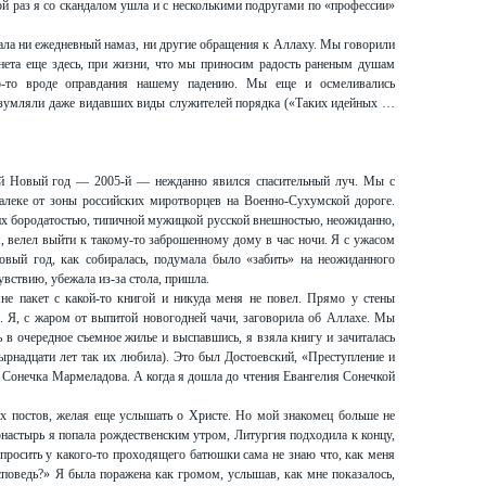
ой раз я со скандалом ушла и с несколькими подругами по «профессии»
вала ни ежедневный намаз, ни другие обращения к Аллаху. Мы говорили
ннета еще здесь, при жизни, что мы приносим радость раненым душам
о-то вроде оправдания нашему падению. Мы еще и осмеливались
изумляли даже видавших виды служителей порядка («Таких идейных …
ой Новый год — 2005-й — нежданно явился спасительный луч. Мы с
алеке от зоны российских миротворцев на Военно-Сухумской дороге.
их бородатостью, типичной мужицкой русской внешностью, неожиданно,
, велел выйти к такому-то заброшенному дому в час ночи. Я с ужасом
овый год, как собиралась, подумала было «забить» на неожиданного
увствию, убежала из-за стола, пришла.
е пакет с какой-то книгой и никуда меня не повел. Прямо у стены
. Я, с жаром от выпитой новогодней чачи, заговорила об Аллахе. Мы
 в очередное съемное жилье и выспавшись, я взяла книгу и зачиталась
етырнадцати лет так их любила). Это был Достоевский, «Преступление и
» Сонечка Мармеладова. А когда я дошла до чтения Евангелия Сонечкой
их постов, желая еще услышать о Христе. Но мой знакомец больше не
настырь я попала рождественским утром, Литургия подходила к концу,
спросить у какого-то проходящего батюшки сама не знаю что, как меня
исповедь?» Я была поражена как громом, услышав, как мне показалось,