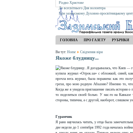
Різдво Христове
До всесвітнього Дня волонтера
При зазимському Духовно-просвітницькому цент
ГОЛОВНА
ПРО ГАЗЕТУ
РУБРИКИ
Ви тут:
Home
Свідчення віри
Якоже блудницу...
Я догадывалась, что Киев — г
купила журнал «Отрок.ua» с обложкой, синей, ка
прочла весь журнал, была поражена: как это пол
грехи, про мою родную Абхазию? Именно то, что я
Когда же я увидела приглашение писать истории о 
то поделиться своей болью. У нас-то на Кавказе
стороны, типична, а с другой, наоборот, слишком у
Гурамчик
Я рано научилась читать, у отца была замечательн
две недели до 1 сентября 1992 года началась война
в школу меня не отдали. Первые недели отец ме