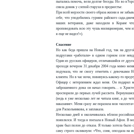
пытались помочь, вели долгие беседы. Но во вﾂор
сняла домик у слепой старухи в предместье.
При всей мерзости своего образа жизни я не забы
себе, что уподобились гуриям райского сада-дже
наших ветеранов, даже находили в Коране чт
проповедовать всю эту чушь милиционерам, чем 
я еще не видел!»).
Спасение
Но как беда пришла на Новый год, так на друг
подругами «работали» в одном горном селе невд
Один из русских офицеров, отличавшийся от друг
проходя вечером 31 декабря 2004 года мимо меня
подумала, что не смогу отметить с девочками Н
клиента. Но в час ночи, повинуясь какому-то предч
Офицер с нетерпением ждал меня. Он подарил мн
заброшенного дома он начал говорить… о Христе
проспорили до первых лучей рассвета. Вернувшись
(ведь я уже несколько лет не читала книг, а до ч
наказание». Меня сразу же поразила моя «коллега
для Раскольникова, я заплакала.
Несколько дней я околачивалась вблизи российск
появлялся. И тогда я поехала в Новый Афон. В мо
храм был полон до отказа. Я только хотела было 
саму строго окликнули: «Что, соня, опоздала на 