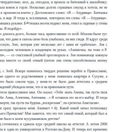
твердительно, мол, да, опоздала, и прошла за батюшкой к аналойчику.
ала комок в горле. Несколько долгих страшных секунд я хотела, но не
 я произнесла взятое у Достоевского слово: «Я — блудница». Батюшка
, в жар. И тогда я, всхлипывая, повторила эти слова. «Я — блудница».
крывшись руками. Бﾰтюшка молча поднял меня, отвел к сиденью у стены
бы. Я подойду».
о длилось долго, больше часа, православные со всей Абхазии были тут.
, что даже я сквозь свою боль улыбалась, на них глядя. И вдруг среди
сскую, Зою, которая уже несколько лет с нами не «работала». Зоя с
 молодым человеком и младенцем на руках. «Аминочка, ты тоже пﾾ
чти», — со счастливой улыбкой проговорила я. Зоя понимающе кивнула
ла вместе со своей семьей (потом она очень способствовала моему
с Зоей. Вскоре появилось твердое решение перейти в Православие,
тью одного из родственников у меня появилась квартира в Сухуме, а
(это было совсем чудо, у меня-то не было даже аттестата о среднем
падений убеждала меня, что я на правильном пути.
ела православное имя. Он сказал: «Тебя звать Амина, так пусть твоя
себе: Анна, Алевтина, Антонина…» Я оставила это на его выбор. И тогда
мерти, так пусть ты будешь „воскресшая“, по-гречески Анастасия».
оя сразу прозвала меня Аминастﾵй). Какой покой начал потихоньку
ьего Причастия! Мне кажется, что это тот самый покой, который был в
 не было в моем мусульманском детстве!
д готовилась и сдавала курс средней школы на аттестат. А летом 2006
ла в один из университетов в Ростове-на-Дону. И теперь вот временно