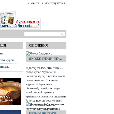
Увійти
Зареєструватися
АЦІЯ
СВІДЧЕННЯ
ня
ЯКОЖЕ БЛУДНИЦУ...
ські курси
 школа
Я догадывалась, что Киев —
город чудес. Чудо меня
постигло здесь, в первом моем
паломничестве. Я купила
журнал «Отрок.ua» с
обложкой, синей, как море
моей родной страны, с
красивыми осенними листьями.
А когда прочла весь журнал,
была поражена: как это
получилось у журналистов
сделать номер специально для
ЦЕРКОВНЕ СІМ’Я: ...