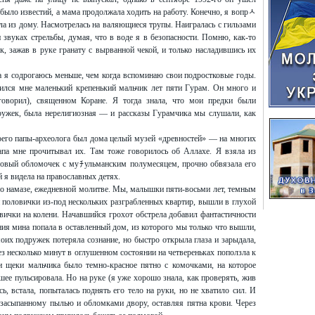
е было известий, а мама продолжала ходить на работу. Конечно, я вопрﾵ
а из дому. Насмотрелась на валяющиеся трупы. Наигралась с гильзами
и звуках стрельбы, думая, что в воде я в безопасности. Помню, как-то
, зажав в руке гранату с вырванной чекой, и только насладившись их
а я содрогаюсь меньше, чем когда вспоминаю свои подростковые годы.
ился мне маленький крепенький мальчик лет пяти Гурам. Он много и
говорил), священном Коране. Я тогда знала, что мои предки были
дружек, была нерелигиозная — и рассказы Гурамчика мы слушали, как
моего папы-археолога был дома целый музей «древностей» — на многих
папа мне прочитывал их. Там тоже говорилось об Аллахе. Я взяла из
зовый обломочек с муﾁульманским полумесяцем, прочно обвязала его
й я видела на православных детях.
о намазе, ежедневной молитве. Мы, малышки пяти-восьми лет, темным
половички из-под нескольких разграбленных квартир, вышли в глухой
овички на колени. Начавшийся грохот обстрела добавил фантастичности
ия мина попала в оставленный дом, из которого мы только что вышли,
оих подружек потеряла сознание, но быстро открыла глаза и зарыдала,
 несколько минут в оглушенном состоянии на четвереньках поползла к
и щеки мальчика было темно-красное пятно с комочками, на которое
шее пульсировала. Но на руке (я уже хорошо знала, как проверять, жив
сь, встала, попыталась поднять его тело на руки, но не хватило сил. И
о засыпанному пылью и обломками двору, оставляя пятна крови. Через