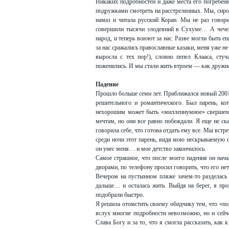
Никаких подробностей и даже места его погребения
подружками смотреть на расстрелянных. Мы, сирот
намаз и читала русский Коран. Мы не раз говори
совершили тысячи злодеяний в Сухуме… А чечен
народ, и теперь воюют за нас. Разве могли быть е
за нас сражались православные казаки, меня уже не
выросла с тех пор!), словно пепел Клааса, сту
поженились. И мы стали жить втроем — как дружн
Падение
Прошло больше семи лет. Приближался новый 2001 
решительного и романтического. Был парень, кот
нехорошим может быть «миллениумное» свершение
мечтам, но они все равно побеждали. Я еще не ск
говорила себе, что готова отдать ему все. Мы встр
среди ночи этот парень, видя мою нескрываемую с
он унес меня… и мое детство закончилось.
Самое страшное, что после моего падения он нача
дворами, по телефону просил говорить, что его нет
Вечером на пустынном пляже зачем-то разделась 
дальше… и осталась жить. Выйдя на берег, я п
подобрали быстро.
Я решила отомстить своему обидчику тем, что «по
вслух многие подробности невозможно, но и сейч
Слава Богу и за то, что я смогла рассказать, как