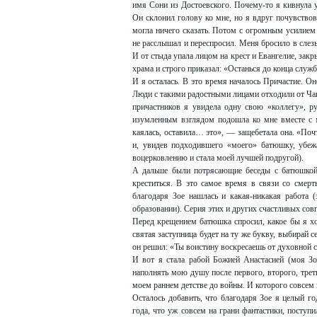
имя Сони из Достоевского. Почему-то я кивнула у
Он склонил голову ко мне, но я вдруг почувствов
могла ничего сказать. Потом с огромным усилием
не расслышал и переспросил. Меня бросило в слезы
И от стыда упала лицом на крест и Евангелие, за
храма и строго приказал: «Останься до конца служ
И я осталась. В это время началось Причастие. Он
Люди с такими радостными лицами отходили от Чаши
причастников я увидела одну свою «коллегу», ру
изумленным взглядом подошла ко мне вместе с
каялась, оставила… это», — защебетала она. «По
и, увидев подходившего «моего» батюшку, убежа
воцерковлению и стала моей лучшей подругой).
А дальше были потрясающие беседы с батюшкой, 
креститься. В это самое время в связи со смер
благодаря Зое нашлась и какая-никакая работа 
образовании). Серия этих и других счастливых сов
Перед крещением батюшка спросил, какое бы я хот
святая заступница будет на ту же букву, выбирай 
он решил: «Ты воистину воскресаешь от духовной с
И вот я стала рабой Божией Анастасией (моя З
наполнять мою душу после первого, второго, трет
моем раннем детстве до войны. И которого совсем
Осталось добавить, что благодаря Зое я целый го
года, что уж совсем на грани фантастики, поступи