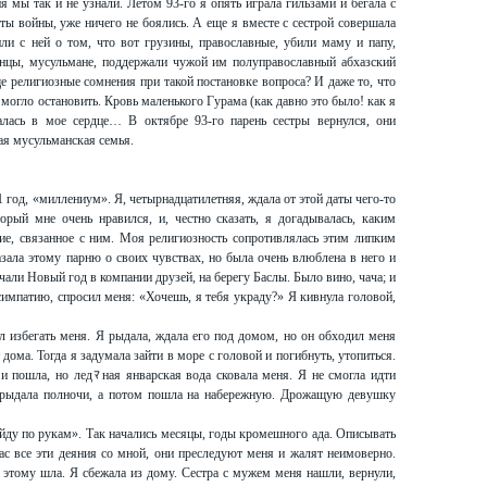
 мы так и не узнали. Летом 93-го я опять играла гильзами и бегала с
ы войны, уже ничего не боялись. А еще я вместе с сестрой совершала
ли с ней о том, что вот грузины, православные, убили маму и папу,
цы, мусульмане, поддержали чужой им полуправославный абхазский
ще религиозные сомнения при такой постановке вопроса? И даже то, что
 могло остановить. Кровь маленького Гурама (как давно это было! как я
чалась в мое сердце… В октябре 93-го парень сестры вернулся, они
ая мусульманская семья.
год, «миллениум». Я, четырнадцатилетняя, ждала от этой даты чего-то
орый мне очень нравился, и, честно сказать, я догадывалась, каким
, связанное с ним. Моя религиозность сопротивлялась этим липким
азала этому парню о своих чувствах, но была очень влюблена в него и
ечали Новый год в компании друзей, на берегу Баслы. Было вино, чача; и
импатию, спросил меня: «Хочешь, я тебя украду?» Я кивнула головой,
л избегать меня. Я рыдала, ждала его под домом, но он обходил меня
 дома. Тогда я задумала зайти в море с головой и погибнуть, утопиться.
и пошла, но ледﾏная январская вода сковала меня. Я не смогла идти
рорыдала полночи, а потом пошла на набережную. Дрожащую девушку
йду по рукам». Так начались месяцы, годы кромешного ада. Описывать
ас все эти деяния со мной, они преследуют меня и жалят неимоверно.
 к этому шла. Я сбежала из дому. Сестра с мужем меня нашли, вернули,