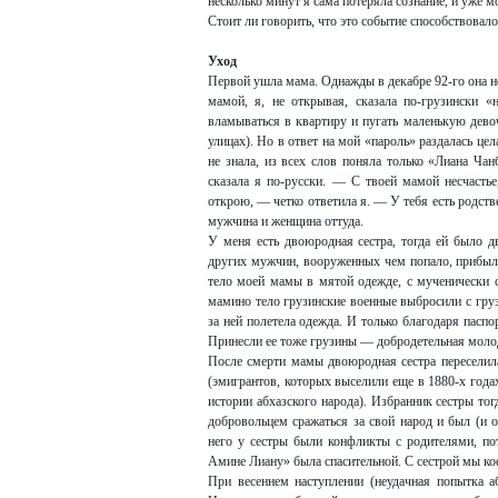
несколько минут я сама потеряла сознание, и уже
Стоит ли говорить, что это событие способствовало
Уход
Первой ушла мама. Однажды в декабре 92-го она не
мамой, я, не открывая, сказала по-грузински «
вламываться в квартиру и пугать маленькую дево
улицах). Но в ответ на мой «пароль» раздалась це
не знала, из всех слов поняла только «Лиана
сказала я по-русски. — С твоей мамой несчасть
открою, — четко ответила я. — У тебя есть род
мужчина и женщина оттуда.
У меня есть двоюродная сестра, тогда ей было дв
других мужчин, вооруженных чем попало, прибыли
тело моей мамы в мятой одежде, с мученически 
мамино тело грузинские военные выбросили с гру
за ней полетела одежда. И только благодаря пасп
Принесли ее тоже грузины — добродетельная молод
После смерти мамы двоюродная сестра переселила
(эмигрантов, которых выселили еще в 1880-х год
истории абхазского народа). Избранник сестры тог
добровольцем сражаться за свой народ и был (и 
него у сестры были конфликты с родителями, по
Амине Лиану» была спасительной. С сестрой мы ко
При весеннем наступлении (неудачная попытка а