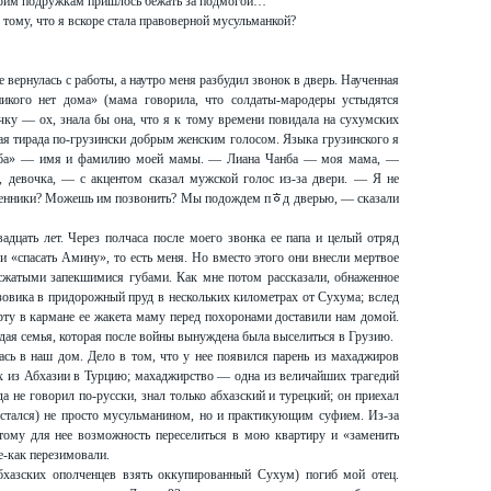
 моим подружкам пришлось бежать за подмогой…
 тому, что я вскоре стала правоверной мусульманкой?
 вернулась с работы, а наутро меня разбудил звонок в дверь. Наученная
никого нет дома» (мама говорила, что солдаты-мародеры устыдятся
чку — ох, знала бы она, что я к тому времени повидала на сухумских
лая тирада по-грузински добрым женским голосом. Языка грузинского я
 Чанба» — имя и фамилию моей мамы. — Лиана Чанба — моя мама, —
е, девочка, — с акцентом сказал мужской голос из-за двери. — Я не
ственники? Можешь им позвонить? Мы подождем пﾾд дверью, — сказали
адцать лет. Через полчаса после моего звонка ее папа и целый отряд
 «спасать Амину», то есть меня. Но вместо этого они внесли мертвое
сжатыми запекшимися губами. Как мне потом рассказали, обнаженное
зовика в придорожный пруд в нескольких километрах от Сухума; вслед
орту в кармане ее жакета маму перед похоронами доставили нам домой.
ая семья, которая после войны вынуждена была выселиться в Грузию.
сь в наш дом. Дело в том, что у нее появился парень из махаджиров
ах из Абхазии в Турцию; махаджирство — одна из величайших трагедий
да не говорил по-русски, знал только абхазский и турецкий; он приехал
остался) не просто мусульманином, но и практикующим суфием. Из-за
тому для нее возможность переселиться в мою квартиру и «заменить
е-как перезимовали.
бхазских ополченцев взять оккупированный Сухум) погиб мой отец.