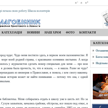
рі почала свою роботу Школа волонтерів
КАТЕХІЗАЦІЯ
НОВИНИ
НАШ ХРАМ
ФОТО
КОНТАКТИ
КАТЕХІЗ
Оглашен
ород чудес. Чудо меня постигло здесь, в первом моем паломничестве. Я
Богослов
к море моей родной страны, с красивыми осенними листьями. А когда
Недільна
училось у журналистов сделать номер специально для меня — про мои
 должна была прочесть, то, что я искала, — я нашла. Разве не чудо?
перешедших из иноверия в Православие, я поняла, с кем смогу наконец-
 такая история может не найти понимания — потому что она, с одной
никальна.
ая библиотека. Меня собирались отдать в школу уже в шесть лет. Но за
. Сухум захватили, начались грабежи, обстрелы, все пошло под откос, и
ня даже на улицу не выпускал, однако в сентябре 1992-го он ушел