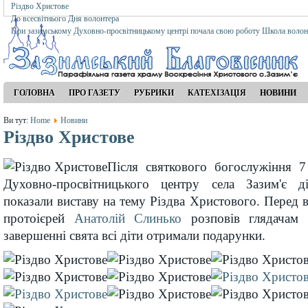
Різдво Христове
До всесвітнього Дня волонтера
При зазимському Духовно-просвітницькому центрі почала свою роботу Школа волон
ГОЛОВНА
ПРО ГАЗЕТУ
РУБРИКИ
КАТЕХІЗАЦІЯ
НОВИНИ
Ви тут:
Home
Новини
Різдво Христове
Після святкового богослужіння 7 
Духовно-просвітницького центру села Зазим'є д
показали виставу на тему Різдва Христового. Перед 
протоієрей
Анатолій Слинько
розповів глядачам 
завершенні свята всі діти отримали подарунки.