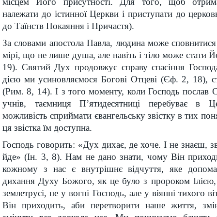
місцем Його присутності. Для того, щоб отрима
належати до істинної Церкви і приступати до церков
до Таїнств Покаяння і Причастя).
За словами апостола Павла, людина може сповнитися
мірі, що не лише душа, але навіть і тіло може стати Й
19). Святий Дух продовжує справу спасіння Господ
дією ми усиновляємося Богові Отцеві (Єф. 2, 18),
(Рим. 8, 14). І з того моменту, коли Господь послав
учнів, таємниця П’ятидесятниці перебуває в 
можливість сприймати євангельську звістку в тих поня
ця звістка їм доступна.
Господь говорить: «Дух дихає, де хоче. І не знаєш, з
йде» (Ін. 3, 8). Нам не дано знати, чому Він приход
кожному з нас є внутрішнє відчуття, яке допома
дихання Духу Божого, як це було з пророком Ілією,
землетрусі, не у вогні Господь, але у віянні тихого ві
Він приходить, аби перетворити наше життя, змі