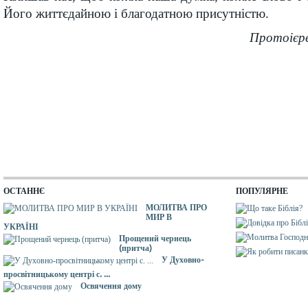
Його життєдайною і благодатною присутністю.
Протоієр
ОСТАННЄ
ПОПУЛЯРНЕ
МОЛИТВА ПРО
МИР В
УКРАЇНІ
Прощений чернець
(притча)
У Духовно-
просвітницькому центрі с. ...
Освячення дому