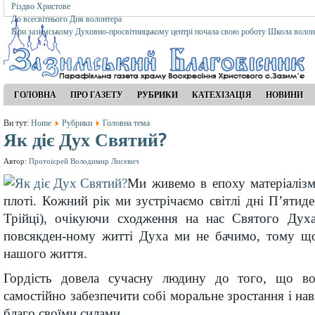
Різдво Христове
До всесвітнього Дня волонтера
При зазимському Духовно-просвітницькому центрі почала свою роботу Школа волон
ГОЛОВНА
ПРО ГАЗЕТУ
РУБРИКИ
КАТЕХІЗАЦІЯ
НОВИНИ
Ви тут:
Home
Рубрики
Головна тема
Як діє Дух Святий?
Автор:
Протоієрей Володимир Лисевич
Ми живемо в епоху матеріалізм
плоті. Кожний рік ми зустрічаємо світлі дні П’ятиде
Трійці), очікуючи сходження на нас Святого Дух
повсякден-ному житті Духа ми не бачимо, тому щ
нашого життя.
Гордість довела сучасну людину до того, що в
самостійно забезпечити собі моральне зростання і нав
благо своїми силами.