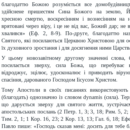
благодаттю Божою розуміється все домобудівницт
здійснене пришестям Сина Божого на землю, Й
хресною смертю, воскресінням і вознесінням на 
врятовані через віру, і це не від вас, Божий дар; не 
хвалився» (Еф. 2, 8-9). По-друге, благодаттю н
Святого, які посилаються Церквою Христовою для осв
їх духовного зростання і для досягнення ними Царств
У цьому новозавітному другому значенні слова, 
посилається зверху, сила Божа, що перебуває 
відроджує, зцілює, удосконалює і приводить віру
спасіння, дарованого Господом Іісусом Христом.
Тому Апостоли в своїх писаннях використовують 
(благодать) однозначно із словом dynamis (сила). Тер
що дарується зверху для святого життя, зустрічає
апостольських послань (2 Петр. 1, 3; 3, 18; Рим. 5, 2; 
Тим. 2, 1; 1 Кор. 16, 23; 2 Кор. 13, 13; Гал. 6, 18; Ефе
Павло пише: «Господь сказав мені: досить для тебе б