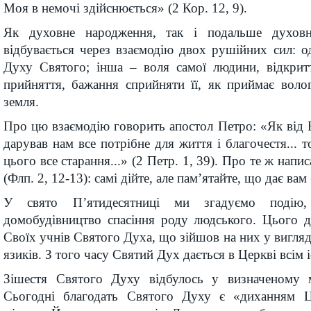
Моя в немочі здійснюється» (2 Кор. 12, 9).
Як духовне народження, так і подальше духов
відбувається через взаємодію двох рушійних сил: о
Духу Святого; інша – воля самої людини, відкритт
прийняття, бажання сприйняти її, як приймає воло
земля.
Про цю взаємодію говорить апостол Петро: «Як від 
дарував нам все потрібне для життя і благочестя... 
цього все старання...» (2 Петр. 1, 39). Про те ж напи
(Флп. 2, 12-13): самі дійте, але пам’ятайте, що дає ва
У свято П’ятидесятниці ми згадуємо подію,
домобудівництво спасіння роду людського. Цього д
Своїх учнів Святого Духа, що зійшов на них у вигляд
язиків. З того часу Святий Дух дається в Церкві всім
Зішестя Святого Духу відбулось у визначеному м
Сьогодні благодать Святого Духу є «диханням 