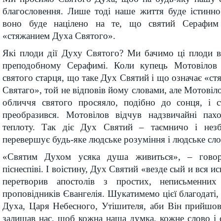
благословення. Лише тоді наше життя буде істинно
воно буде націлено на те, що святий Серафим
«стяжанием Духа Святого».
Які плоди дії Духу Святого? Ми бачимо ці плоди в
преподобному Серафимі. Коли купець Мотовілов 
святого старця, що таке Дух Святий і що означає «ст
Святаго», той не відповів йому словами, але Мотовіл
обличчя святого просяяло, подібно до сонця, і 
преобразився. Мотовілов відчув надзвичайні пахо
теплоту. Так діє Дух Святий – таємничо і незб
перевершує будь-яке людське розуміння і людське сло
«Святим Духом усяка душа живиться», – говор
піснеспіві. І воістину, Дух Святий «везде сый и вся 
перетворив апостолів з простих, неписьменни
проповідників Євангелія. Шукатимемо цієї благодаті
Духа, Царя Небесного, Утішителя, аби Він прийшов,
залишав нас, щоб кожна наша думка, кожне слово і 