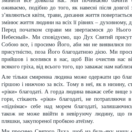
змінити все довкола нас. Ми починаємо бачити 
оживаємо, подібно до того, як навесні після довгої
з’являються квіти, трави, дихання життя повертаєтьс
змінює життя людини на всіх її рівнях – духовному, 
Перед початком справи ми звертаємося до Ньог
Небесный». Ми сповідуємо, що Дух Святий присутн
Собою все, і просимо Його, аби ми не виявилися п
присутністю, поза Його благодатною дією. Ми про
прийшов і вселився в нас, щоб Він очистив нас ві
всякого гріха, від всього того, що заважає нам наблиз
Але тільки смиренна людина може одержати цю благ
гіршою і нижчою за всіх. Тому в неї, як в низину, ст
«ріки» благодаті. А горда людина вважає себе вище за 
гори, стікають «ріки» благодаті, не потрапляючи 
«піднімає» себе над морем благодаті, залишаючис
також не може ввійти в невіруючу людину, що по
пляшки, закупореної пробкою атеїзму.
Ми просимо Святого Духа, щоб на будь-яку нашу 