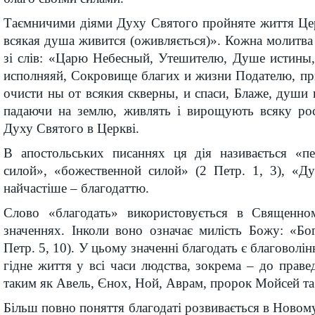
Таємничими діями Духу Святого пройняте життя Ц
всякая душа живится (оживляється)». Кожна молитва
зі слів: «Царю Небесный, Утешителю, Душе истины,
исполняяй, Сокровище благих и жизни Подателю, пр
очисти ны от всякия скверны, и спаси, Блаже, души 
падаючи на землю, живлять і вирощують всяку рос
Духу Святого в Церкві.
В апостольських писаннях ця дія називається «п
силой», «божественной силой» (2 Петр. 1, 3), «Д
найчастіше – благодаттю.
Слово «благодать» використовується в Священно
значеннях. Інколи воно означає милість Божу: «Бог
Петр. 5, 10). У цьому значенні благодать є благоволін
гідне життя у всі часи людства, зокрема – до правед
таким як Авель, Єнох, Ной, Аврам, пророк Мойсей та
Більш повно поняття благодаті розвивається в Новому