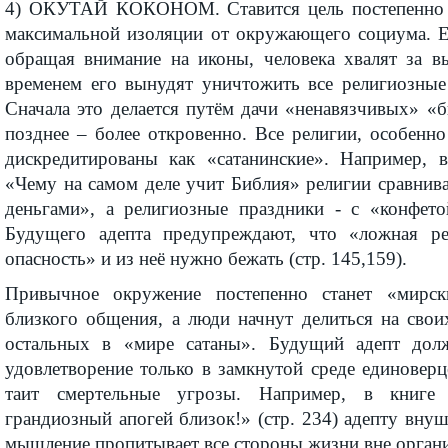
4) ОКУТАЙ КОКОНОМ. Ставится цель постепенно д
максимальной изоляции от окружающего социума. Е
обращая внимание на иконы, человека хвалят за в
временем его вынудят уничтожить все религиозные
Сначала это делается путём дачи «ненавязчивых» «б
позднее – более откровенно. Все религии, особенн
дискредитированы как «сатанинские». Например, 
«Чему на самом деле учит Библия» религии сравнив
деньгами», а религиозные праздники - с «конфето
Будущего адепта предупреждают, что «ложная ре
опасность» и из неё нужно бежать (стр. 145,159).
Привычное окружение постепенно станет «мирс
близкого общения, а люди начнут делиться на своих
остальных в «мире сатаны». Будущий адепт долж
удовлетворение только в замкнутой среде единовер
таит смертельные угрозы. Например, в книге
грандиозный апогей близок!» (стр. 234) адепту внуш
мышление пропитывает все стороны жизни вне орган