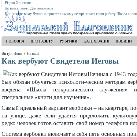
Різдво Христове
До всесвітнього Дня волонтера
При зазимському Духовно-просвітницькому центрі почала свою роботу Школа волон
ГОЛОВНА
ПРО ГАЗЕТУ
РУБРИКИ
КАТЕХІЗАЦІЯ
НОВИНИ
Ви тут:
Home
Не наші
Как вербуют Свидетели Иеговы
Начиная с 1943 год
был обязан обучаться психологи-ческим методам вер
введена «Школа теократического слу-жения» и
специальные «книги для изучения».
Самый идеальный вариант вербовки – на квартире, по
на улице, даже если удаётся предложить культовую
редко человек готов оставить свой номер телефона и
Система вербовки включает в себя пять основных при